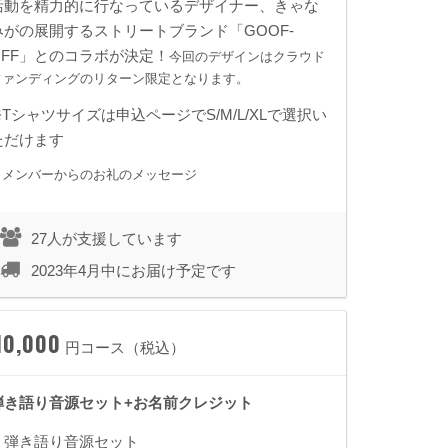
活動を精力的に行なっているデザイナー、きゃな
みがの展開するストリートブランド「GOOF-
OFF」とのコラボが決定！
今回のデザインはクラウド
ファンディングのリターン限定となります。
※Tシャツサイズは申込ページでS/M/L/XLで選択い
ただけます
・メンバーからのお礼のメッセージ
27人が支援しています
2023年4月中にお届け予定です
10,000
円コース（税込）
弾き語り音源セット+お名前クレジット
・弾き語り音源
セット