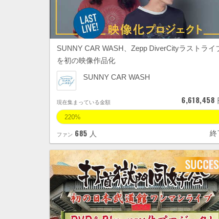
SUNNY CAR WASH、Zepp DiverCityラストライ
を初の映像作品化
SUNNY CAR WASH
6,618,458
現在集まっている金額
220%
685
終
人
ファン