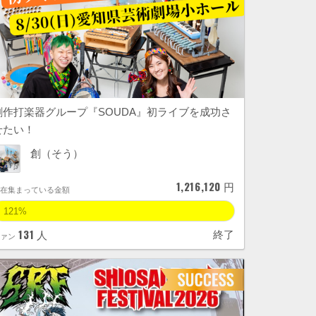
創作打楽器グループ『SOUDA』初ライブを成功さ
せたい！
創（そう）
1,216,120
円
現在集まっている金額
121%
131
終了
人
ファン