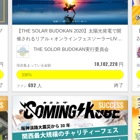
ブ
【THE SOLAR BUDOKAN 2020】太陽光発電で開
催されるリアル＋オンラインフェスソーラーLIV…
THE SOLOR BUDOKAN実行委員会
10,102,220
円
円
現在集まっている金額
336%
692
了
終了
人
ファン