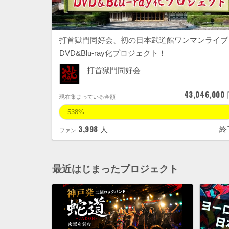
打首獄門同好会、初の日本武道館ワンマンライブ
DVD&Blu-ray化プロジェクト！
打首獄門同好会
43,046,000
現在集まっている金額
538%
3,998
終
人
ファン
最近はじまったプロジェクト