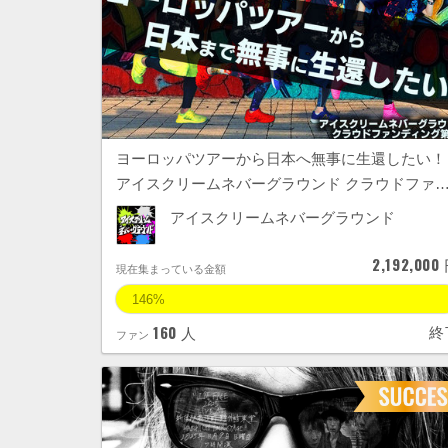
ヨーロッパツアーから日本へ無事に生還したい！
アイスクリームネバーグラウンド クラウドファ
アイスクリームネバーグラウンド
2,192,000
現在集まっている金額
146%
160
終
人
ファン