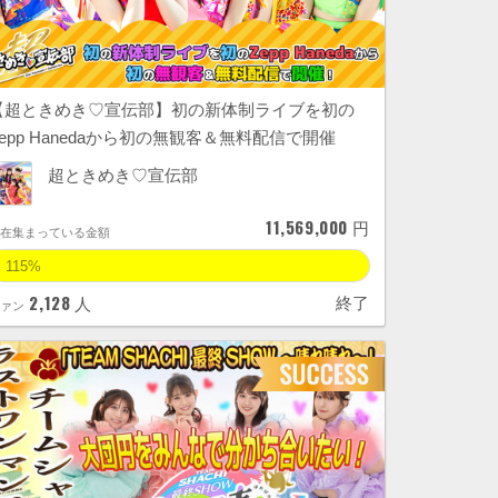
【超ときめき♡宣伝部】初の新体制ライブを初の
Zepp Hanedaから初の無観客＆無料配信で開催
超ときめき♡宣伝部
11,569,000
円
現在集まっている金額
115%
2,128
終了
人
ファン