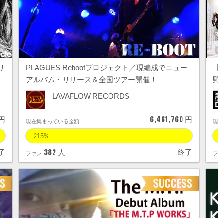
リ
PLAGUES Rebootプロジェクト／現編成でニュー
【
アルバム・リリース＆全国ツアー開催！
LAVAFLOW RECORDS
6,461,760
円
円
現在集まっている金額
215%
382
了
終了
人
ファン