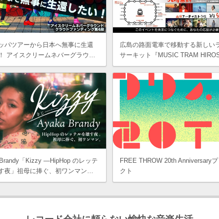
ッパツアーから日本へ無事に生還
広島の路面電車で移動する新しい
！ アイスクリームネバーグラウ…
サーキット『MUSIC TRAM HIRO
 Brandy「Kizzy —HipHop のレッテ
FREE THROW 20th Anniversar
す夜」祖母に捧ぐ、初ワンマン…
クト