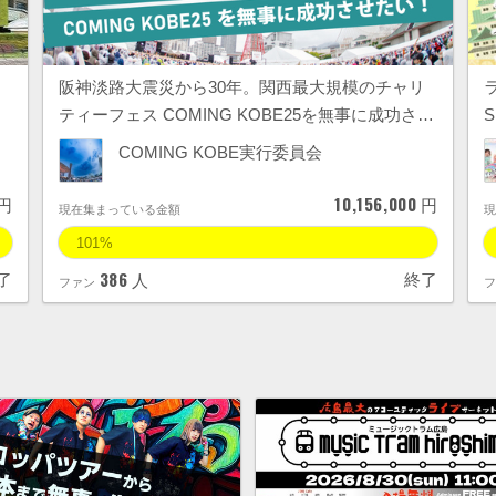
阪神淡路大震災から30年。関西最大規模のチャリ
ティーフェス COMING KOBE25を無事に成功さ…
COMING KOBE実行委員会
10,156,000
円
円
現在集まっている金額
101%
386
了
終了
人
ファン