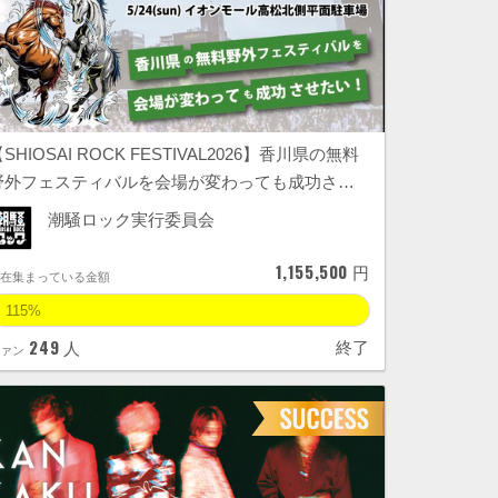
SHIOSAI ROCK FESTIVAL2026】香川県の無料
野外フェスティバルを会場が変わっても成功さ…
潮騒ロック実行委員会
1,155,500
円
現在集まっている金額
115%
249
終了
人
ファン