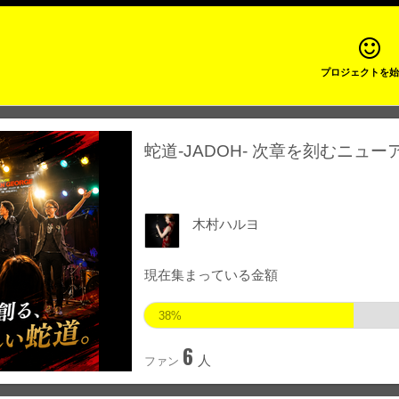
プロジェクトを始
蛇道-JADOH- 次章を刻むニュ
木村ハルヨ
現在集まっている金額
38%
6
人
ファン