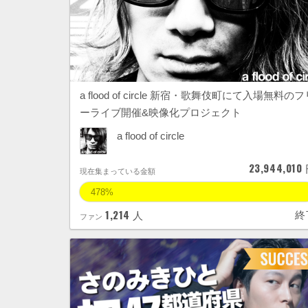
a flood of circle 新宿・歌舞伎町にて入場無料のフ
ーライブ開催&映像化プロジェクト
a flood of circle
23,944,010
現在集まっている金額
478%
1,214
終
人
ファン