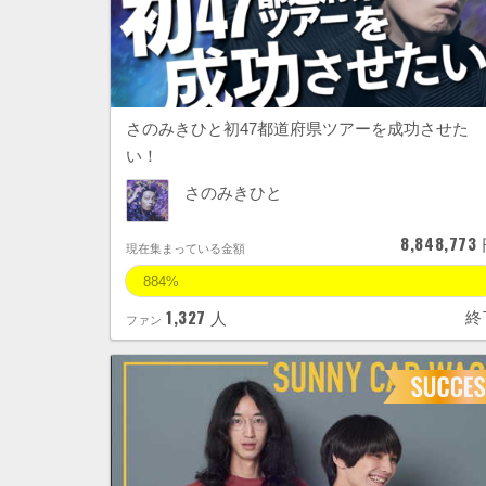
さのみきひと初47都道府県ツアーを成功させた
い！
さのみきひと
8,848,773
現在集まっている金額
884%
1,327
終
人
ファン