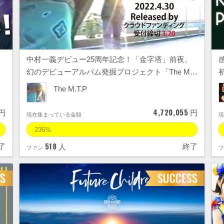
中村一義デビュー25周年記念！「金字塔」前夜、
幻のデビューアルバム発掘プロジェクト「The M…
The M.T.P
4,720,055
円
円
現在集まっている金額
236%
518
了
終了
人
ファン