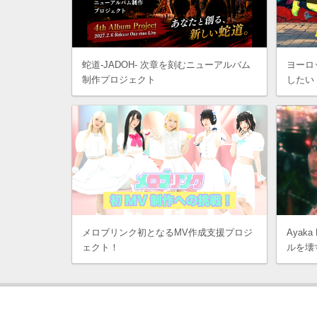
蛇道-JADOH- 次章を刻むニューアルバム
ヨーロ
制作プロジェクト
したい
メロブリンク初となるMV作成支援プロジ
Ayaka
ェクト！
ルを壊