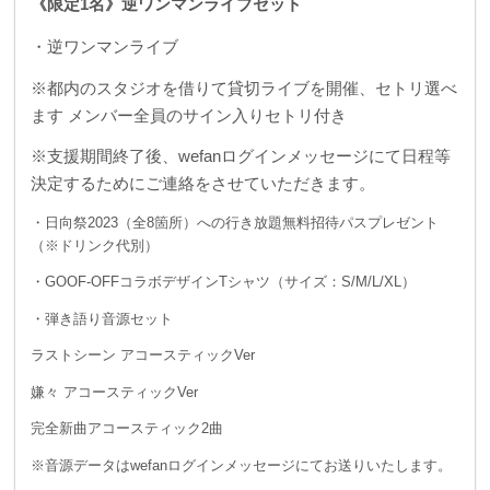
《限定1名》逆ワンマンライブセット
・逆ワンマンライブ
※都内のスタジオを借りて貸切ライブを開催、セトリ選べ
ます メンバー全員のサイン入りセトリ付き
※支援期間終了後、wefanログインメッセージにて日程等
決定するためにご連絡をさせていただきます。
・日向祭2023（全8箇所）への行き放題無料招待パスプレゼント
（※ドリンク代別）
・GOOF-OFFコラボデザインTシャツ（サイズ：S/M/L/XL）
・弾き語り音源セット
ラストシーン アコースティックVer
嫌々 アコースティックVer
完全新曲アコースティック2曲
※音源データはwefanログインメッセージにてお送りいたします。