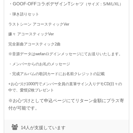
・GOOF-OFFコラボデザインTシャツ
（サイズ：S/M/L/XL）
・弾き語りセット
ラストシーン アコースティックVer
嫌々 アコースティックVer
完全新曲アコースティック2曲
※音源データはwefanログインメッセージにてお送りいたします。
・メンバーからのお礼のメッセージ
・完成アルバムの歌詞カードにお名前クレジットの記載
+お心づけ1000円でメンバー全員の直筆サイン入りデモCD(日々の
中で、愛惜)2枚プレゼント
※お心づけとして申込ページにてリターン金額にプラス寄
付が可能です。
14人が支援しています