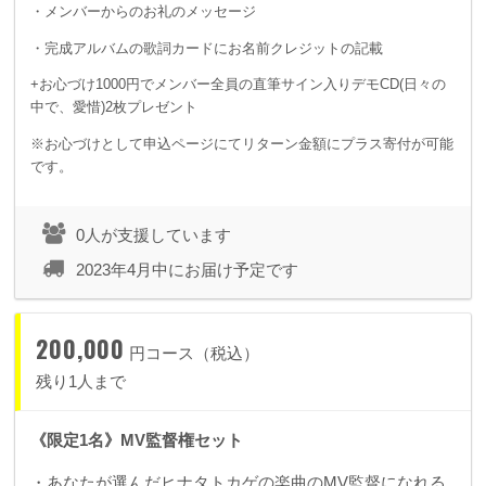
・メンバーからのお礼のメッセージ
・完成アルバムの歌詞カードにお名前クレジットの記載
+お心づけ1000円でメンバー全員の直筆サイン入りデモCD(日々の
中で、愛惜)2枚プレゼント
※お心づけとして申込ページにてリターン金額にプラス寄付が可能
です。
0人が支援しています
2023年4月中にお届け予定です
200,000
円コース（税込）
残り1人まで
《限定1名》MV監督権セット
・あなたが選んだヒナタトカゲの楽曲のMV監督になれる