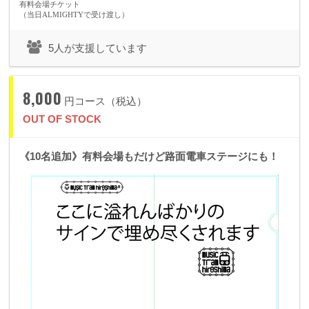
有料会場チケット
・ミカカ
（当日ALMIGHTYで受け渡し）
・ムカイダーメイ
・わっち
5人が支援しています
●山口県●
・水波月奈巳
8,000
円コース（税込）
OUT OF STOCK
《10名追加》有料会場もだけど路面電車ステージにも！
●島根県●
・野上陽平
●兵庫県●
・かわらかの