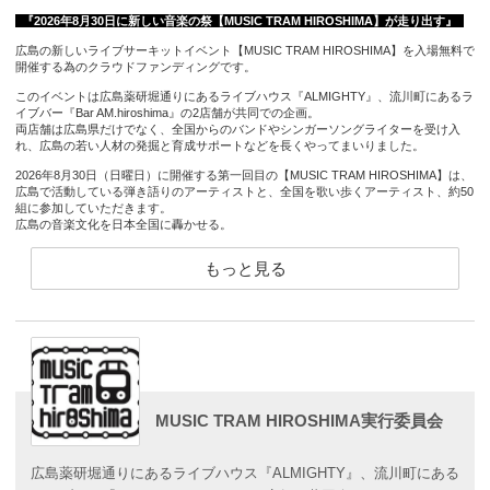
『2026年8月30日に新しい音楽の祭【MUSIC TRAM HIROSHIMA】が走り出す』
広島の新しいライブサーキットイベント【MUSIC TRAM HIROSHIMA】を入場無料で
開催する為のクラウドファンディングです。
このイベントは広島薬研堀通りにあるライブハウス『ALMIGHTY』、流川町にあるラ
イブバー『Bar AM.hiroshima』の2店舗が共同での企画。
両店舗は広島県だけでなく、全国からのバンドやシンガーソングライターを受け入
れ、広島の若い人材の発掘と育成サポートなどを長くやってまいりました。
2026年8月30日（日曜日）に開催する第一回目の【MUSIC TRAM HIROSHIMA】は、
広島で活動している弾き語りのアーティストと、全国を歌い歩くアーティスト、約50
組に参加していただきます。
広島の音楽文化を日本全国に轟かせる。
中四国の音楽文化の発展のため、皆様のお力をお貸しください！
もっと見る
MUSIC TRAM HIROSHIMA実行委員会
『新しい広島ライブサーキット【MUSIC TRAM HIROSHIMA】とは』
広島のイメージと言えば
・宮島
広島薬研堀通りにあるライブハウス『ALMIGHTY』、流川町にある
・平和公園