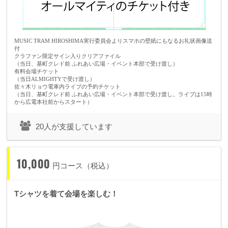
MUSIC TRAM HIROSHIMA実行委員会よりスマホの壁紙にもなるお礼状画像送
付
クラファン限定サイン入りクリアファイル
（当日、基町クレド前 ふれあい広場・イベント本部で受け渡し）
有料会場チケット
（当日ALMIGHTYで受け渡し）
佐々木リョウ電車内ライブの予約チケット
（当日、基町クレド前 ふれあい広場・イベント本部で受け渡し。ライブは15時
から広電本社前からスタート）
20人が支援しています
●山梨県●
・aro
10,000
円コース（税込）
Tシャツを着て会場を楽しむ！