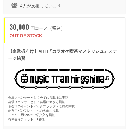
下記URLをご参照ください。
4人が支援しています
https://wefan.jp/helps
30,000
円コース（税込）
●よくあるご質問 Q&A ２
OUT OF STOCK
プロジェクト終了後、ログインマイページ内の「wefanメッセージ」に
【企業様向け】MTH『カラオケ喫茶マスタッシュ』ステ
詳細をご連絡する場合がございますので
ージ協賛
ご登録のメールアドレス、パスワードを必ずお控えください。
●よくあるご質問 Q&A ３
wefan メッセージ受信通知のドメイン指定受信について
会場スポンサーとして全ての掲載物に表記
会場スポンサーとして会場に大きく掲載
各会場のイベントバックフラッグへ名前の掲載
支援申込受付完了時など、「wefanメッセージ」受信の際にはご登録の
配布用パンフレットへの名前の掲載
メールアドレスに受信が通知されます。
イベント用SNSでご紹介文を掲載
有料会場チケット 4名様
通知が届かない場合は