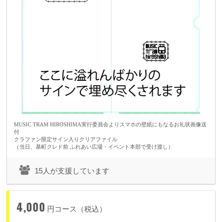
音楽を生業とする我々はこれに満足していません。
広島の街に溢れる音楽の素晴らしさをまずは広島の方々に知ってもらいたいのです。
そして中四国の音楽文化の向上になれば良いと思っています。
それは全国に知れ渡るはずです。
まずは有料というハードルを下げ、より多くの方に音楽に触れていただきたいので
す。
ALMIGHTYは有料ですが・・・。
MUSIC TRAM HIROSHIMA実行委員会よりスマホの壁紙にもなるお礼状画像送
付
クラファン限定サイン入りクリアファイル
（当日、基町クレド前 ふれあい広場・イベント本部で受け渡し）
15人が支援しています
4,000
円コース（税込）