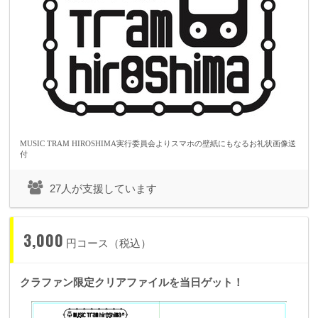
MUSIC TRAM HIROSHIMA実行委員会よりスマホの壁紙にもなるお礼状画像送
付
27人が支援しています
『入場無料にする意味』
巷では「コンサートの広島飛ばし」とよく言われますが、実は音楽の街である広島。
「吉田拓郎」「矢沢永吉」「西城秀樹」「城みちる」
3,000
「浜田省吾」「原田真二」「村下孝蔵」「もんたよしのり」
円コース（税込）
「ユニコーン」「ポルノグラフィティ」「Perfume」
「島谷ひとみ」「JUJU」「Leyona」「森恵」「TEE」「HIPPY」
「アベフトシ」「ウエノコウジ」「坂田明」「Rei Harakami」
クラファン限定クリアファイルを当日ゲット！
数々のシンガーソングライター、数々のバンド、数々のミュージシャンを輩出してき
た広島。
現在も広島のインディーズシーンは盛り上がっているのです。