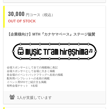
完売したリターンの再販について
30,000
円コース（税込）
完売表示が出ても決済未完了な方がいると在庫が戻るケースがありま
OUT OF STOCK
す。
その際の在庫復活のタイミングに関しては基本的にはお答えできかねま
【企業様向け】MTH『カナヤマベース』ステージ協賛
す。
●よくあるご質問 Q&A 6
Q. 当日のチケットはいつ届きますか？
会場スポンサーとして全ての掲載物に表記
会場スポンサーとして会場に大きく掲載
A. 本プロジェクトでは、チケットの事前発送・データ発行は行っており
各会場のイベントバックフラッグへ名前の掲載
配布用パンフレットへの名前の掲載
ません。当日受付にて、ご支援時のお名前をお申し出いただきご入場と
イベント用SNSでご紹介文を掲載
なります。発送通知などはございませんので、当日そのまま会場へお越
有料会場チケット 4名様
しください。
1人が支援しています