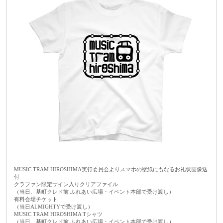
●群馬県●
・風駆
MUSIC TRAM HIROSHIMA実行委員会よりスマホの壁紙にもなるお礼状画像送
付
クラファン限定サイン入りクリアファイル
（当日、基町クレド前 ふれあい広場・イベント本部で受け渡し）
有料会場チケット
（当日ALMIGHTYで受け渡し）
●東京都●
MUSIC TRAM HIROSHIMA Tシャツ
・ハシグチカナデリヤ
（当日、基町クレド前 ふれあい広場・イベント本部で受け渡し）