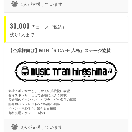
1人が支援しています
@wefan.jp
をドメイン指定受信設定をお願いいたします。
30,000
円コース（税込）
残り1人まで
●よくあるご質問 Q&A ４
【企業様向け】MTH『R'CAFE 広島』ステージ協賛
コンビニ決済について
限定数があるリターンをコンビニ決済した場合はリザーブ状態となりま
す。
支援申し込み完了後、通知メールにてご確認ください。キャンセルにな
った場合は在庫が復活します。
会場スポンサーとして全ての掲載物に表記
会場スポンサーとして会場に大きく掲載
（※ただし、プロジェクト終了日に申し込まれた場合は終了当日の
各会場のイベントバックフラッグへ名前の掲載
配布用パンフレットへの名前の掲載
17:59までとなります）
イベント用SNSでご紹介文を掲載
有料会場チケット 4名様
0人が支援しています
●よくあるご質問 Q&A ５