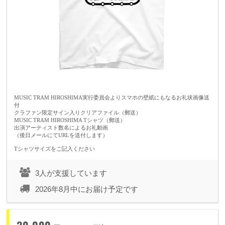
お申し込みください。
・クラウドファンディングの起源が「寄付」という特性上、各リターン
ともそれぞれお心づけとしてリターン金額にプラス寄付が可能です。1
回1口1リターンの支援となります。複数申込ご希望の場合は都度ご支援
をお願いします。
（※5,000円のリターンに10,000円と入力しても2口支援したことにはな
りませんので、予めご了承くださいませ）
MUSIC TRAM HIROSHIMA実行委員会よりスマホの壁紙にもなるお礼状画像送
付
・恐れ入りますが、選択したリターンの変更・キャンセル・返金は原則
クラファン限定サイン入りクリアファイル（郵送）
MUSIC TRAM HIROSHIMA Tシャツ（郵送）
お受けできません。
出演アーティスト数名によるお礼動画
（後日メールにてURLを送付します）
・お申し込み後、ご支援者さまの事情により参加できないなどの場合、
Tシャツサイズをご記入ください
返品を受け付けられません。
・他の方へのリターンの商品や権利の譲渡・転売などはできません。あ
3人が支援しています
らかじめご了承の上お申込みください。
2026年8月中にお届け予定です
・プロジェクトに関するご連絡はwefan内のログインメッセージにて実
行者より送付されます。支援後は必ずメールとメッセージのチェックを