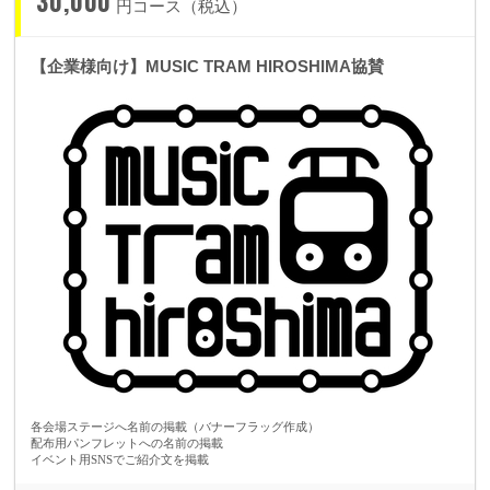
30,000
円コース（税込）
お願いいたします。
・目標金額を超えた場合でも継続して募集は行い、集まった金額は本企
【企業様向け】MUSIC TRAM HIROSHIMA協賛
画やリターンなどに利用します。
・ホームページ記載のお名前は20文字以内でお願いしております。不適
切な表現の場合は修正をお願いする場合がございます。また、絵文字は
文字化けしてしまうため不可となります。クレジット名につきましては
支援枠1つにつき、1名様までとさせていただきます。ただし例外とし
て、会社名、バンド名、グループ名などの組織・団体名と読み取れる表
現であれば1枠として対応させていただきます。
●よくあるご質問 Q&A １
・メールトラブル
・会員登録・ログイン・削除について
各会場ステージへ名前の掲載（バナーフラッグ作成）
配布用パンフレットへの名前の掲載
・決済方法
イベント用SNSでご紹介文を掲載