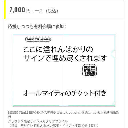
7,000
円コース（税込）
応援しつつも有料会場に参加！
『出演者の紹介』
●広島県●
・えさきけんた
・かつや
・カナタアン
・唄うたいカワムラ
・佐々木リョウ
・タケダタケタ
・足袋井（のら犬）
・橘新二
・chankana
・トラノコネコカ
・ナム＆ぶた
MUSIC TRAM HIROSHIMA実行委員会よりスマホの壁紙にもなるお礼状画像送
・ぴーち
付
・日和しんや
クラファン限定サイン入りクリアファイル
・増田敏昭
（当日、基町クレド前 ふれあい広場・イベント本部で受け渡し）
・松原智也