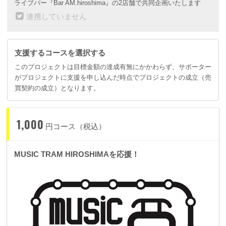
ライブバー『Bar AM.hiroshima』の2店舗で共同企画いたします
そして路面電車！！
連携していません
今年2026年の春から始まった広島電鉄路面電車の循環線。
1周約7km、約45分、21電停
内回りと外回りで繋ぐ広島電鉄の新しいルート「循環線」
これを移動手段にしたイベントが出来ないものか？
支援するコースを選択する
それがこのイベントのスタートラインでした。
このプロジェクトは目標金額の達成有無にかかわらず、サポーター
広島の街・中区紙屋町袋町エリア
がプロジェクトに支援を申し込んだ時点でプロジェクトの成立（売
夜の繁華街流川エリア
この辺りには沢山のライブ会場があります。
買契約の成立）となります。
しかし知られていないだけで住宅街の千田町にもライブ出来る会場があり、比治山付
近には演奏をする事が可能な会場もあります。
この循環線の電停を降りた先にも音楽を広げる！
名物でもある路面電車に乗り広島を体験していただきたいのです！
1,000
円コース（税込）
MUSIC TRAM HIROSHIMAを応援！