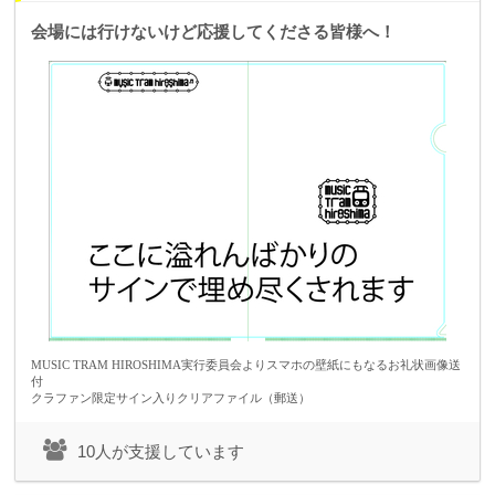
【開催情報】
『MUSIC TRAM HIROSHIMA』
会場には行けないけど応援してくださる皆様へ！
開催日 : 2026/8/30(日)
開催場所 :
・ALMIGHTY（銀山町）有料
・路面電車内 (広電本社前スタート) 有料
・基町クレドふれあい広場(基町) ※メイン会場
・Jimoカフェ（八丁堀）
・Rカフェ（広電本社前）
・おぐにぱん（皆実町六丁目）
・カラオケ喫茶マスタッシュ（比治山橋）
・カナヤマベース（稲荷町・銀山町）
主催：MUSIC TRAM HIROSHIMA実行委員会
企画制作：株式会社REETGEAR／Bar AM
『ご支援いただいた資金の内訳』
会場貸切料金
広告やポスターなどの宣伝費用
出演してくれるアーティストへの出演料
遠方からのアーティストへの交通費・宿泊費
MUSIC TRAM HIROSHIMA実行委員会よりスマホの壁紙にもなるお礼状画像送
リターン品制作費用
付
クラファン限定サイン入りクリアファイル（郵送）
10人が支援しています