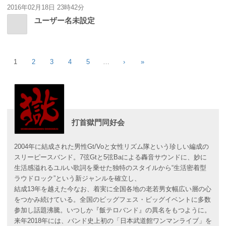
2016年02月18日 23時42分
ユーザー名未設定
1
2
3
4
5
…
›
»
打首獄門同好会
2004年に結成された男性Gt/Voと女性リズム隊という珍しい編成の
スリーピースバンド。7弦Gtと5弦Baによる轟音サウンドに、妙に
生活感溢れるユルい歌詞を乗せた独特のスタイルから“生活密着型
ラウドロック”という新ジャンルを確立し、
結成13年を越えた今なお、着実に全国各地の老若男女幅広い層の心
をつかみ続けている。全国のビッグフェス・ビッグイベントに多数
参加し話題沸騰。いつしか『飯テロバンド』の異名をもつように。
来年2018年には、バンド史上初の「日本武道館ワンマンライブ」を