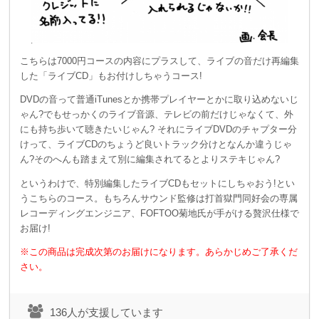
こちらは7000円コースの内容にプラスして、ライブの音だけ再編集
した「ライブCD」もお付けしちゃうコース!
DVDの音って普通iTunesとか携帯プレイヤーとかに取り込めないじ
ゃん?でもせっかくのライブ音源、テレビの前だけじゃなくて、外
にも持ち歩いて聴きたいじゃん? それにライブDVDのチャプター分
けって、ライブCDのちょうど良いトラック分けとなんか違うじゃ
ん?そのへんも踏まえて別に編集されてるとよりステキじゃん?
というわけで、特別編集したライブCDもセットにしちゃおう!とい
うこちらのコース。もちろんサウンド監修は打首獄門同好会の専属
レコーディングエンジニア、FOFTOO菊地氏が手がける贅沢仕様で
お届け!
※この商品は完成次第のお届けになります。あらかじめご了承くだ
さい。
136人が支援しています