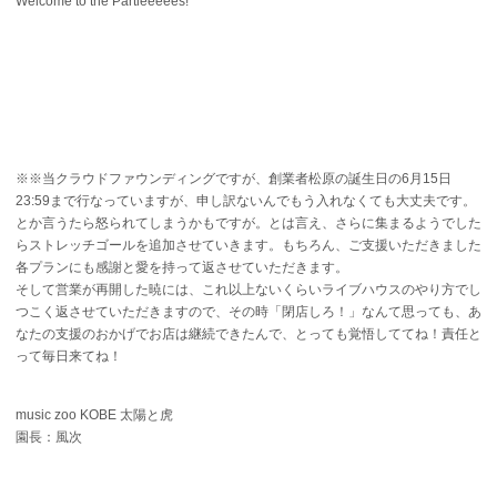
Welcome to the Partieeeees!
※※当クラウドファウンディングですが、創業者松原の誕生日の6月15日
23:59まで行なっていますが、申し訳ないんでもう入れなくても大丈夫です。
とか言うたら怒られてしまうかもですが。とは言え、さらに集まるようでした
らストレッチゴールを追加させていきます。もちろん、ご支援いただきました
各プランにも感謝と愛を持って返させていただきます。
そして営業が再開した暁には、これ以上ないくらいライブハウスのやり方でし
つこく返させていただきますので、その時「閉店しろ！」なんて思っても、あ
なたの支援のおかげでお店は継続できたんで、とっても覚悟しててね！責任と
って毎日来てね！
music zoo KOBE 太陽と虎
園長：風次