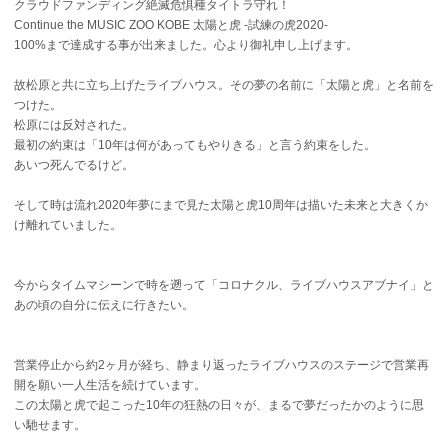
クラウドファンディング絶滅危惧種タイトラ守れ！
Continue the MUSIC ZOO KOBE 太陽と虎 -試練の虎2020-
100%まで達成する事が出来ました。心より御礼申し上げます。
故松原と共に立ち上げたライブハウス。その夢の名前に「太陽と虎」と名前を
つけた。
松原には反対された。
最初の約束は「10年は何があってもやりきる」と言う約束をした。
あいつ死んでるけど。
そして時は流れ2020年夢にまで見た太陽と虎10周年は描いた未来と大きくか
け離れていました。
今からタイムマシーンで時を遡って「コロナクル、ライブハウスアブナイ」と
あの頃の自分に伝えに行きたい。
営業停止から約2ヶ月が経ち、静まり返ったライブハウスのステージで営業再
開を願い一人生活を続けています。
この太陽と虎で起こった10年の狂熱の日々が、まるで夢だったかのように思
い馳せます。