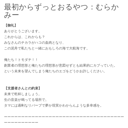
最初からずっとおるやつ：むらか
みー
【御礼】
ありがとうございます。
これからは、これからも？
みなさんのチカラがハコの血肉となり、
この泥舟で私たちと一緒におもしろの海で大航海です。
俺たち！トモダチ！！
創業者の理想形と俺たちの理想形が意図せずとも結果的にカブっていた。
という未来を望んでしまう俺たちのエゴをどうかお許しください。
【支援者さんとの約束】
未来で乾杯しましょう。
生の音楽が鳴ってる場所で。
タマには過剰なリバーブで夢か現実かわからんような多幸感を。
ーーーーーーーーーーーーーーーーーーーーーーーーーーーーーーーーーーー
ーーーーーーーーーー