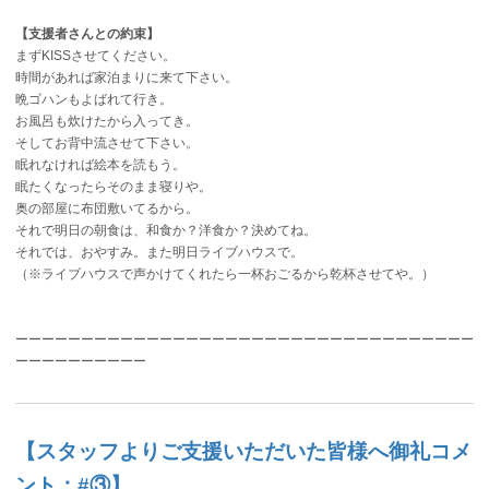
【支援者さんとの約束】
まずKISSさせてください。
時間があれば家泊まりに来て下さい。
晩ゴハンもよばれて行き。
お風呂も炊けたから入ってき。
そしてお背中流させて下さい。
眠れなければ絵本を読もう。
眠たくなったらそのまま寝りや。
奥の部屋に布団敷いてるから。
それで明日の朝食は、和食か？洋食か？決めてね。
それでは、おやすみ。また明日ライブハウスで。
（※ライブハウスで声かけてくれたら一杯おごるから乾杯させてや。）
ーーーーーーーーーーーーーーーーーーーーーーーーーーーーーーーーーーー
ーーーーーーーーーー
【スタッフよりご支援いただいた皆様へ御礼コメ
ント：#③】