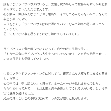
誰もいないライブハウスにいると、太陽と虎の事なんて世界からすっかり忘れ
去られてしまったんだと思えます。
心が病み「実はみんなどこか違う場所でライブしてるんじゃないか？」なんて
妄想が襲って来て
自信をなくし「ライブハウスは時代遅れでバンドなんて効率の悪いオワコン
だ」なんて、
思ってもいない事を思うようになり壊れてしまいました。
ライブハウスで音が鳴らせなくなって、自分の存在意義を失い、
「もう十二分にライブハウス人生やったじゃないか！」と自分を納得させ、こ
のまま引退をも覚悟していました。
今回のクラウドファンディングに関しても、正直みんな大変な時に支援を募る
という事に、
心の中では「申し訳ない」と思って、ホームページを見れませんでした。
ただ今回やってみて、「まだ太陽と虎を必要としてくれる人がいる」という事
実に感銘を受けました。
終息の見えないこの事態に初めて一つの光が差した気がします。