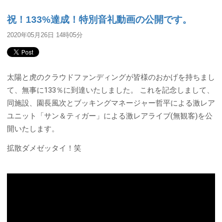
祝！133%達成！特別音礼動画の公開です。
2020年05月26日 14時05分
太陽と虎のクラウドファンディングが皆様のおかげを持ちまし
て、無事に133％に到達いたしました。 これを記念しまして、
同施設、園長風次とブッキングマネージャー哲平による激レア
ユニット「サン＆ティガー」による激レアライブ(無観客)を公
開いたします。
拡散ダメゼッタイ！笑