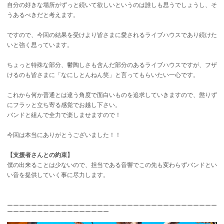
自分の好きな場所がずっと続いて欲しいというのは誰しも思うでしょうし、そ
うあるべきだと考えます。
ですので、今回の結果を受けより皆さまに愛されるライブハウスであり続けた
いと強く思っています。
ちょっと特殊な部分、鬱陶しさも含んだ部分のあるライブハウスですが、フザ
けるのも皆さまに「なにしとんねん笑」と言ってもらいたい一心です。
これから何か普通とは違う角度で面白いものを追求していきますので、懲りず
にフラッと立ち寄る感覚でお越し下さい。
バンドと組んで全力で楽しませますので！
今回は本当にありがとうございました！！
【支援者さんとの約束】
僕の出来ることは少ないので、担当である音響でこの先も変わらずバンドとい
い音を提供していく事に尽力します。
ーーーーーーーーーーーーーーーーーーーーーーーーーーーーーーーーーーー
ーーーーーーーーーーーーーーーーー