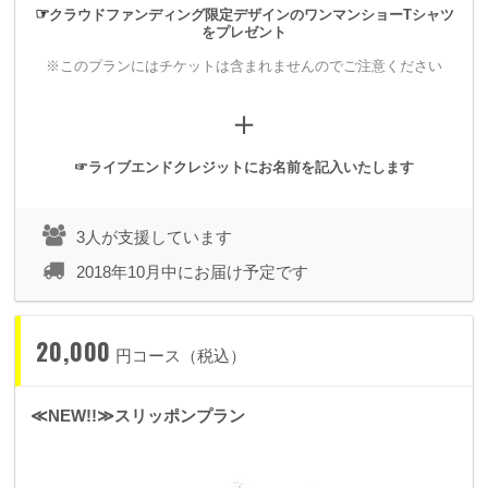
当日、スタッフパスとしての利用は出来ませんのでご注意くだ
☞
クラウドファンディング限定デザインのワンマンショーTシャツ
をプレゼント
さい。
※このプランにはチケットは含まれませんのでご注意ください
＋
☞ライブエンドクレジットにお名前を記入いたします
3人が支援しています
2018年10月中にお届け予定です
ちょっと言いにくいこともこのダサキーホルダーをかざせば万
20,000
事解決！
円コース（税込）
あなたの「生きづらい」に華麗に一石を投じるキーホルダーで
す！（ださい）
≪NEW!!≫スリッポンプラン
こちらのリターンはランダムで届きますのでご了承ください。