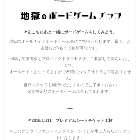
ライブではプロジェクションマッピングをはじめ、視覚的なギ
ミックを多用し楽曲のもつ世界観を演出してきました。
☞
あこちゅあと一緒にボードゲームをしてみよう。
地獄のオールナイトボードゲーム会にご招待いたします。最大、お
友達など5名まで参加可能です。
日時は支援者様とプロジェクトサクセス後、ご相談して決定いたし
ます。
オールナイトとなってますがご希望に沿って日中でも問題ありませ
ん。
当日スタッフも同行いたしますのでご了承ください
※支援金額にボードゲーム代金も含まれます。
＋
☞2018/11/11 プレミアムシートチケット１枚
※このクラウドファンディングリターンでしか手に入らないチケッ
トになります。