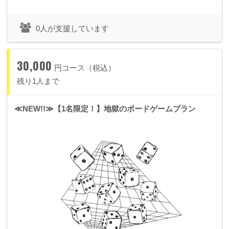
プレミアムシートチケットをご用意いたします。
・ライブのエンディングムービーにスペシャルサンクスとして
0人が支援しています
お名前をクレジットさせていただきます。
30,000
円コース（税込）
残り1人まで
≪NEW!!≫【1名限定！】地獄のボードゲームプラン
spoon+史上最大規模でのワンマンシ
☞
ョーへの挑戦☜
wefan をご覧の皆様 はじめまして。spoon+のあこちゅあで
す。
spoon+は「世界を驚きで楽しくする」をテーマに2010年に私
が立ち上げたプロジェクトで、