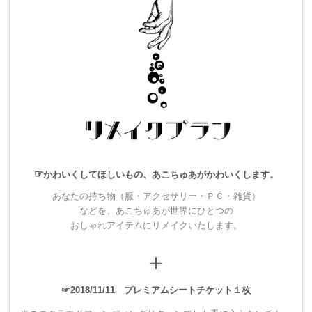
それ以外に私ができることはないです。
宇宙も愛情も、恥じらいも怒りも全部見せます！
絶対スペクタクル！超超超めくるめく感情ゆさぶる夜にするこ
とをお約束します！
◢◤◢◤◢◤◢◤
◢◤◢◤◢◤◢◤
◢◤◢
◤◢◤◢◤
☞
かわいくしてほしいもの、あこちゅあがかわいくします。
■spoon+ワンマンショーとは…
あなたの持ち物（服・アクセサリー・ＰＣ・雑貨）
などを、あこちゅあが世界にひとつの
ワンマンショーは2010年春からspoon+を始動させて以来、8年
おしゃれアイテムにリメイクいたします。
間で4回しか開催していません。
＋
☞2018/11/11 プレミアムシートチケット１枚