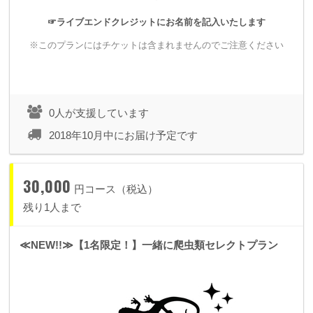
☞ライブエンドクレジットにお名前を記入いたします
※このプランにはチケットは含まれませんのでご注意ください
▼20,000円
オリジナルペイントスリッポン
・支援者からペイントテーマをお聞きしてそのテーマに沿った
0人が支援しています
オリジナルペイントの「スリッポン」を制作します。
2018年10月中にお届け予定です
・ライブのエンディングムービーにスペシャルサンクスとして
お名前をクレジットさせていただきます。
30,000
（※スリッポンサンプル画像）（左サンプル「アイヌ民族」
円コース（税込）
／ 右サンプル「梵字」）
残り1人まで
≪NEW!!≫【1名限定！】一緒に爬虫類セレクトプラン