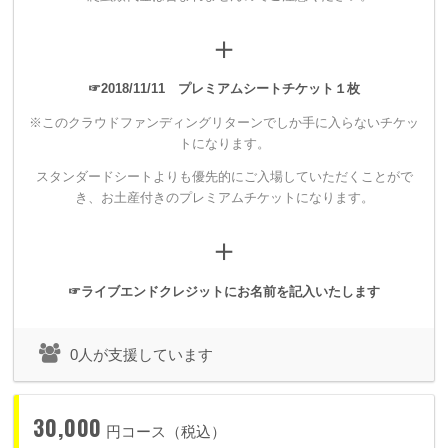
・ライブのエンディングムービーにスペシャルサンクスとして
＋
お名前をクレジットさせていただきます。
☞2018/11/11 プレミアムシートチケット１枚
※このクラウドファンディングリターンでしか手に入らないチケッ
トになります。
▼30,000円
スタンダードシートよりも優先的にご入場していただくことがで
き、
お土産付きのプレミアムチケットになります。
【1組限定！】
地獄のカラオケプラン
＋
・オールナイトカラオケを開催し、そちらにご招待します。
（※日中も可）
☞ライブエンドクレジットにお名前を記入いたします
カラオケ代込みで最大、お友達など3名まで参加可能です。
・スタンダードシートチケットよりも早く優先入場のできるプ
0人が支援しています
レミアムシートチケットをご用意いたします。
・ライブのエンディングムービーにスペシャルサンクスとして
30,000
お名前をクレジットさせていただきます。
円コース（税込）