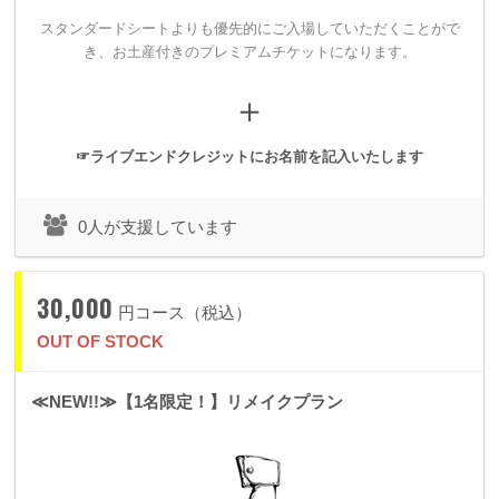
スタンダードシートよりも優先的にご入場していただくことがで
き、
お土産付きのプレミアムチケットになります。
＋
2018年11月11日。
☞ライブエンドクレジットにお名前を記入いたします
過去最大規模のワンマンショーを「代
0人が支援しています
官山UNIT」にて開催いたします！
30,000
円コース（税込）
応援してくれるみんなが、私を創造してくださる場所。
OUT OF STOCK
それがspoon+にとってのワンマンショーです。
≪NEW!!≫【1名限定！】リメイクプラン
そして私が私であるために、私はクリエイティブし続けます。