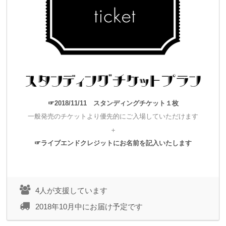
・ディテールのリハーサルを重ねるための時間的予算的な余裕
ができること
・会場とパフォーマーとをリンクさせたレーザー演出、舞台制
作ができること
万全の体制で当日を迎えられると思います。
☞2018/11/11 スタンディングチケット１枚
一般発売のチケットより優先的にご入場していただけます
＋
そして何より、このクラウドファンディングを通して
☞ライブエンドクレジットにお名前を記入いたします
これを読んでくれている、あなたと一緒にワンマンショーを作
ることができます。
これは前回２月16日にワンマンショーを開催したときにより
4人が支援しています
強く感じた
2018年10月中にお届け予定です
「誰かと嬉しさを共有できる」という感動！