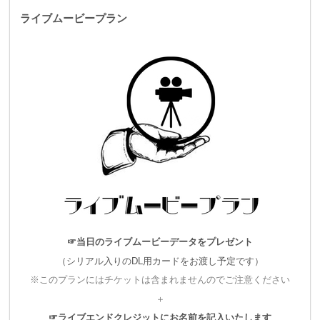
ライブムービープラン
■ライブ開催概要
時：2018年11月11日（日）OPEN:17:00 / START:18:00
場所：代官山UNIT
料金：
☞当日のライブムービーデータをプレゼント
スタンダードシート チケット 前売 5,000円 / 当日 5,500円
（シリアル入りのDL用カードをお渡し予定です）
※このプランにはチケットは含まれませんのでご注意ください
一般チケット(立見) 前売 3,800円 / 当日 4,300円
＋
いずれも入場時別途1D代
☞ライブエンドクレジットにお名前を記入いたします