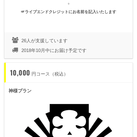
＋
☞ライブエンドクレジットにお名前を記入いたします
このショーはまだ見ぬ誰かにとっては「小さなこと」かもしれ
ません。
ですが、その「小さなこと」がひとつのきっかけとなって、そ
26人が支援しています
れぞれをとりまく世界が大きく変化していけば嬉しいなと心か
2018年10月中にお届け予定です
ら思っています。
10,000
円コース（税込）
そう、きっと一生思っています。
神様プラン