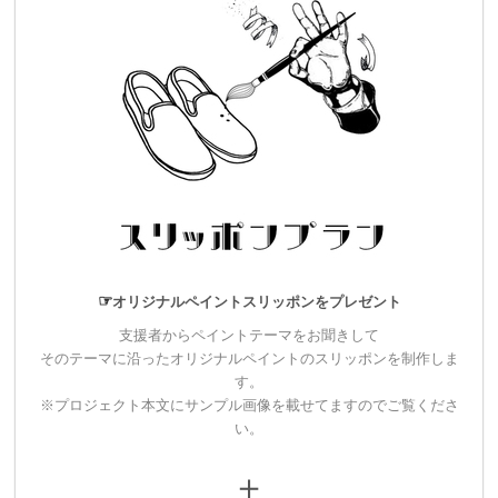
◢◤◢◤◢◤◢◤
◢◤◢◤◢◤◢◤
◢◤◢
◤◢◤◢◤
追加リターンについて
さらに楽しんでいただけるように全７パターンの新たなリター
ンをご用意しました。
☞
オリジナルペイントスリッポンをプレゼント
▼6,000円
支援者からペイントテーマをお聞きして
オリジナルTシャツプラン
そのテーマに沿ったオリジナルペイントのスリッポンを制作しま
す。
・クラウドファンディング限定デザインのワンマンショーTシ
※プロジェクト本文にサンプル画像を載せてますのでご覧くださ
ャツ
い。
・ライブのエンディングムービーにスペシャルサンクスとして
＋
お名前をクレジットさせていただきます。