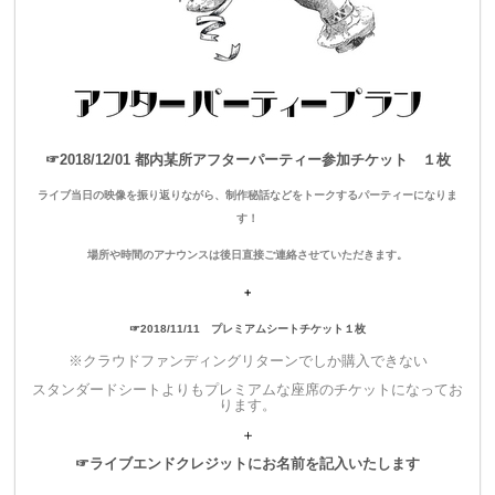
▼
1,500
円
エンドクレジットプラン
・ライブのエンディングムービーにスペシャルサンクスとして
お名前をクレジットさせていただきます。
☞2018/12/01 都内某所アフターパーティー参加チケット １枚
ライブ当日の映像を振り返りながら、制作秘話などをトークするパーティーになりま
す！
▼
3,800
円
場所や時間のアナウンスは後日直接ご連絡させていただきます。
スタンディングチケット（優先入場）＋エンドクレジット
＋
・整理番号の早い優先入場チケット（スタンディング）をご用
☞2018/11/11 プレミアムシートチケット１枚
意いたします。
※クラウドファンディングリターンでしか購入できない
スタンダードシートよりもプレミアムな座席のチケットになってお
・ライブのエンディングムービーにスペシャルサンクスとして
ります。
お名前をクレジットさせていただきます。
＋
☞ライブエンドクレジットにお名前を記入いたします
※一般発売チケットと同価格でエンディングムービーにお名前