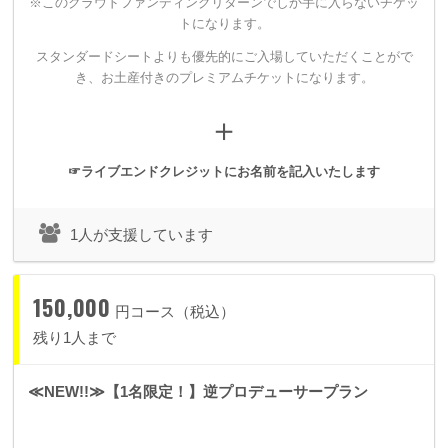
※このクラウドファンディングリターンでしか手に入らないチケッ
トになります。
スタンダードシートよりも優先的にご入場していただくことがで
き、
お土産付きのプレミアムチケットになります。
＋
☞ライブエンドクレジットにお名前を記入いたします
1人が支援しています
150,000
円コース（税込）
残り1人まで
spoon+にとって、積み上げてきた創作をアウトプットし、
≪NEW!!≫【1名限定！】逆プロデューサープラン
応援してくれる方々に「感謝」を伝える場所としてワンマンシ