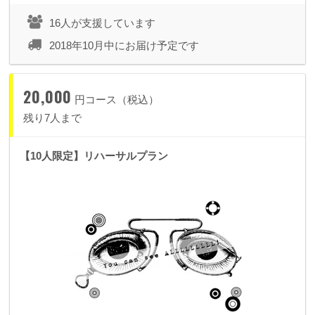
クレジットが付くコースです。
16人が支援しています
2018年10月中にお届け予定です
▼
5,000
円
スタンダードシートチケット（優先入場）
+
エンドクレジット
20,000
円コース（税込）
・整理番号の早い、優先入場のできるスタンダードシートをご
残り7人まで
用意いたします。
【10人限定】リハーサルプラン
・ライブのエンディングムービーにスペシャルサンクスとして
お名前をクレジットさせていただきます。
※一般発売スタンダードシートチケットと同価格でエンディ
ングムービーにお名前クレジットが付くコースです。
▼
10,000
円
神様プラン