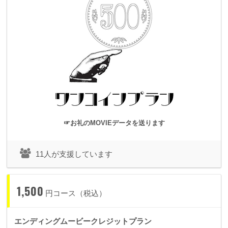
◢◤◢◤◢◤◢◤
◢◤◢◤◢◤◢◤
◢◤◢
◤◢◤◢◤
☜ ☝ ☞ ☟
前回やり残したこと
☜ ☝ ☞ ☟
spoon+はどこの事務所にも属さず、毎回ライブをやるとき
は、
☞お礼のMOVIEデータを送ります
映像制作をはじめ、演出、曲作り、メインビジュアル制作など
ステージにまつわることの全てを私自身がやってきました。
11人が支援しています
1,500
今回もワンマンショーをするにあたり、自分で出来ることは自
円コース（税込）
分で行うつもりです。
エンディングムービークレジットプラン
それでも一人で全てをやりきることは不可能です。