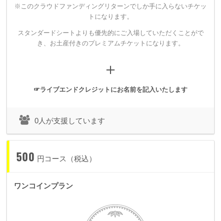
2月16日の出来事はspoon+にとって、私にとって、
※このクラウドファンディングリターンでしか手に入らないチケッ
トになります。
そして一緒にショーを作ってくれた人たちにとって本当に気持
スタンダードシートよりも優先的にご入場していただくことがで
ちのひだを大きく揺らす大切な日になりました。
き、
お土産付きのプレミアムチケットになります。
＋
2018年2月16日に高円寺HIGHにて開催し、1年も経たないこの
時期にあえて
☞ライブエンドクレジットにお名前を記入いたします
過去最大規模、2倍のキャパシティーで開催を目指す理由。
0人が支援しています
それは前回、予算面と会場のキャパシティーの関係でやむなく
500
あきらめたこと。
円コース（税込）
やり切れなかったことがあるという悔しい想いがあるからで
す。
ワンコインプラン