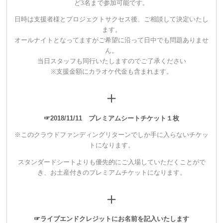
ど3名まで参加可能です。
【1組限定！】
リメイクプラン
日時は支援者様とプロジェクトサクセス後、ご相談して決定いたし
・あなたの持ち物（服・アクセサリー・ＰＣ・雑貨）などを、
ます。
世界でひとつのものにリメイクします！
オールナイトとなってますがご希望に沿って日中でも問題ありませ
ん。
・スタンダードシートチケットよりも早く優先入場のできるプ
当日スタッフも同行いたしますのでご了承ください
レミアムシートチケットをご用意いたします。
※支援金額にカラオケ代金も含まれます。
・ライブのエンディングムービーにスペシャルサンクスとして
＋
お名前をクレジットさせていただきます。
☞2018/11/11 プレミアムシートチケット１枚
※このクラウドファンディングリターンでしか手に入らないチケッ
▼150,000円
トになります。
【1組限定！】
逆プロデューサープラン
スタンダードシートよりも優先的にご入場していただくことがで
き、
お土産付きのプレミアムチケットになります。
・あこちゅあを一回限りあなたのお好きにプロデュース。あこ
ちゅあを支援者さまがプロデュースできます。支援者様お好み
＋
の楽曲、衣装、MVを制作し発表いたします。
・スタンダードシートチケットよりも早く優先入場のできる
☞ライブエンドクレジットにお名前を記入いたします