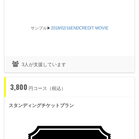
◢◤◢◤◢◤◢◤
◢◤◢◤◢◤◢◤
◢◤◢
サンプル▶
2018/02/16ENDCREDIT MOVIE
◤◢◤◢◤
3人が支援しています
☜ ☝ ☞ ☟
今回のワンマンショーで実現
したいこと
☜ ☝ ☞ ☟
3,800
円コース（税込）
今回はこのプロジェクト開始とともに、約5ヶ月前からショー
スタンディングチケットプラン
の準備が開始できます。
前回詰め切ることができなかった