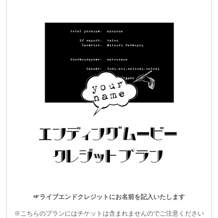
前回＠高円寺Highでのワンマンショーでは短い準備期間と少な
い予算の中で、
ステージを一緒に作ってくれた人たちは「いいショーを作る」
という熱意だけで、ほぼ見返りなしで協力してくれました。本
当に感謝してもしきれません。
ただ、どうしても時間的・予算的制約の中でリハーサルの時間
が取れず、細かなすり合わせをすることができない状態で本番
を迎えていました。
また会場もできる限り協力して下さったのですが、
☞ライブエンドクレジットにお名前を記入いたします
プロジェクターからの距離の関係で、やむなく投影をあきらめ
※こちらのプランにはチケットは含まれませんのでご注意ください
た映像演出もありました。