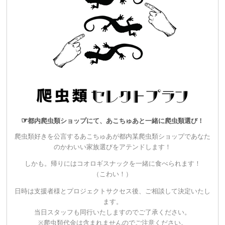
☞
都内爬虫類ショップにて、あこちゅあと一緒に爬虫類選び！
▼30,000円
爬虫類好きを公言するあこちゅあが都内某爬虫類ショップであなた
【1名限定！】
爬虫類セレクトプラン
のかわいい家族選びをアテンドします！
・爬虫類好きを公言するあこちゅあが都内某爬虫類ショップで
しかも。帰りにはコオロギスナックを一緒に食べられます！
あなたのかわいい家族選びをアテンドします！
（こわい！）
しかも。帰りにはコオロギスナックを一緒に食べられます！
日時は支援者様とプロジェクトサクセス後、ご相談して決定いたし
ます。
・スタンダードシートチケットよりも早く優先入場のできるプ
当日スタッフも同行いたしますのでご了承ください。
レミアムシートチケットをご用意いたします。
※爬虫類代金は含まれませんのでご注意ください。