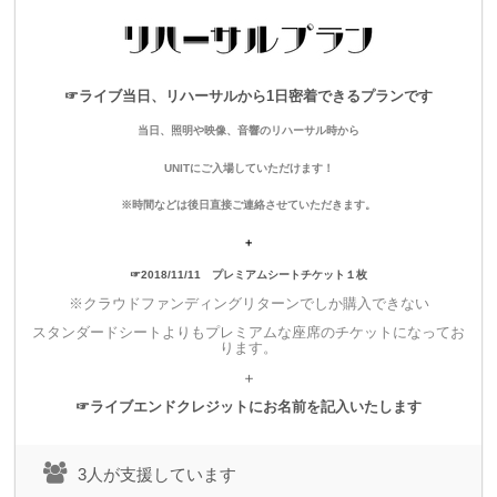
見返りなしでも構わない！！
ただただspoon+を応援したいという神様のような方のための
プランです！
☞ライブ当日、リハーサルから1日密着できるプランです
・当日、会場内にお名前入りの大入袋を掲示させていただきま
当日、照明や映像、音響のリハーサル時から
す。
UNITにご入場していただけます！
※こちらのプランにはチケットは含まれませんのでご注意くだ
※時間などは後日直接ご連絡させていただきます。
さい
＋
☞2018/11/11 プレミアムシートチケット１枚
※クラウドファンディングリターンでしか購入できない
▼
10,000
円
スタンダードシートよりもプレミアムな座席のチケットになってお
ります。
ライブムービープラン
＋
・後日ワンマンショーライブムービーをお送りいたします。
☞ライブエンドクレジットにお名前を記入いたします
（シリアル入りのDL用カードの予定です）
・ライブのエンディングムービーにスペシャルサンクスとして
3人が支援しています