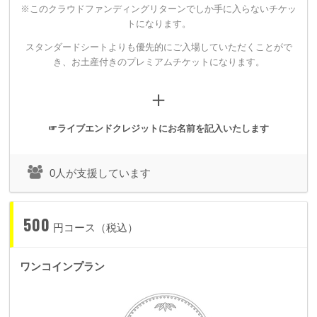
2月16日の出来事はspoon+にとって、私にとって、
※このクラウドファンディングリターンでしか手に入らないチケッ
トになります。
そして一緒にショーを作ってくれた人たちにとって本当に気持
スタンダードシートよりも優先的にご入場していただくことがで
ちのひだを大きく揺らす大切な日になりました。
き、
お土産付きのプレミアムチケットになります。
＋
2018年2月16日に高円寺HIGHにて開催し、1年も経たないこの
時期にあえて
☞ライブエンドクレジットにお名前を記入いたします
過去最大規模、2倍のキャパシティーで開催を目指す理由。
0人が支援しています
それは前回、予算面と会場のキャパシティーの関係でやむなく
500
あきらめたこと。
円コース（税込）
やり切れなかったことがあるという悔しい想いがあるからで
す。
ワンコインプラン