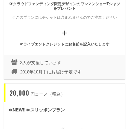
当日、スタッフパスとしての利用は出来ませんのでご注意くだ
☞
クラウドファンディング限定デザインのワンマンショーTシャツ
をプレゼント
さい。
※このプランにはチケットは含まれませんのでご注意ください
＋
☞ライブエンドクレジットにお名前を記入いたします
3人が支援しています
2018年10月中にお届け予定です
ちょっと言いにくいこともこのダサキーホルダーをかざせば万
20,000
事解決！
円コース（税込）
あなたの「生きづらい」に華麗に一石を投じるキーホルダーで
す！（ださい）
≪NEW!!≫スリッポンプラン
こちらのリターンはランダムで届きますのでご了承ください。