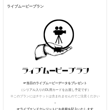
ライブムービープラン
■ライブ開催概要
時：2018年11月11日（日）OPEN:17:00 / START:18:00
場所：代官山UNIT
料金：
☞当日のライブムービーデータをプレゼント
スタンダードシート チケット 前売 5,000円 / 当日 5,500円
（シリアル入りのDL用カードをお渡し予定です）
※このプランにはチケットは含まれませんのでご注意ください
一般チケット(立見) 前売 3,800円 / 当日 4,300円
＋
いずれも入場時別途1D代
☞ライブエンドクレジットにお名前を記入いたします