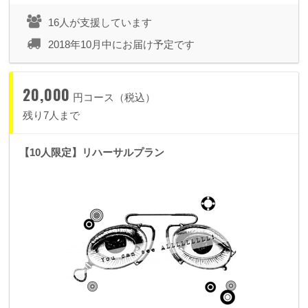
クレジットが付くコースです。
16人が支援しています
2018年10月中にお届け予定です
▼
5,000
円
スタンダードシートチケット（優先入場）
+
エンドクレジット
20,000
円コース（税込）
・整理番号の早い、優先入場のできるスタンダードシートをご
残り7人まで
用意いたします。
【10人限定】リハーサルプラン
・ライブのエンディングムービーにスペシャルサンクスとして
お名前をクレジットさせていただきます。
※一般発売スタンダードシートチケットと同価格でエンディ
ングムービーにお名前クレジットが付くコースです。
▼
10,000
円
神様プラン