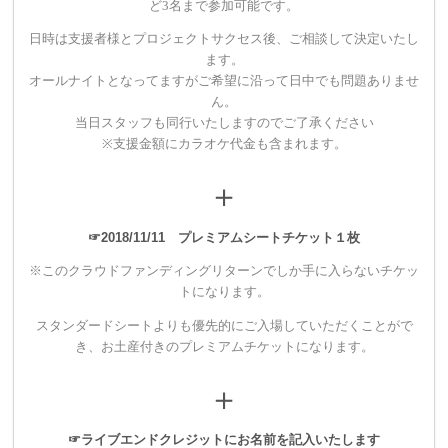
ど3名まで参加可能です。
【1組限定！】
リメイクプラン
日時は支援者様とプロジェクトサクセス後、ご相談して決定いたし
・あなたの持ち物（服・アクセサリー・ＰＣ・雑貨）などを、
ます。
世界でひとつのものにリメイクします！
オールナイトとなってますがご希望に沿って日中でも問題ありませ
ん。
・スタンダードシートチケットよりも早く優先入場のできるプ
当日スタッフも同行いたしますのでご了承ください
レミアムシートチケットをご用意いたします。
※支援金額にカラオケ代金も含まれます。
・ライブのエンディングムービーにスペシャルサンクスとして
＋
お名前をクレジットさせていただきます。
☞2018/11/11 プレミアムシートチケット１枚
※このクラウドファンディングリターンでしか手に入らないチケッ
▼150,000円
トになります。
【1組限定！】
逆プロデューサープラン
スタンダードシートよりも優先的にご入場していただくことがで
き、
お土産付きのプレミアムチケットになります。
・あこちゅあを一回限りあなたのお好きにプロデュース。あこ
ちゅあを支援者さまがプロデュースできます。支援者様お好み
＋
の楽曲、衣装、MVを制作し発表いたします。
・スタンダードシートチケットよりも早く優先入場のできる
☞ライブエンドクレジットにお名前を記入いたします