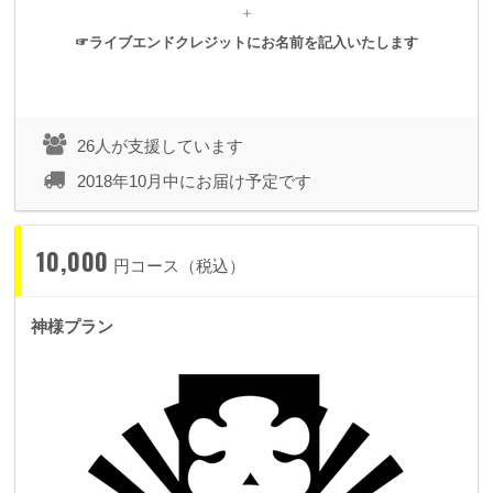
＋
☞ライブエンドクレジットにお名前を記入いたします
このショーはまだ見ぬ誰かにとっては「小さなこと」かもしれ
ません。
ですが、その「小さなこと」がひとつのきっかけとなって、そ
26人が支援しています
れぞれをとりまく世界が大きく変化していけば嬉しいなと心か
2018年10月中にお届け予定です
ら思っています。
10,000
円コース（税込）
そう、きっと一生思っています。
神様プラン