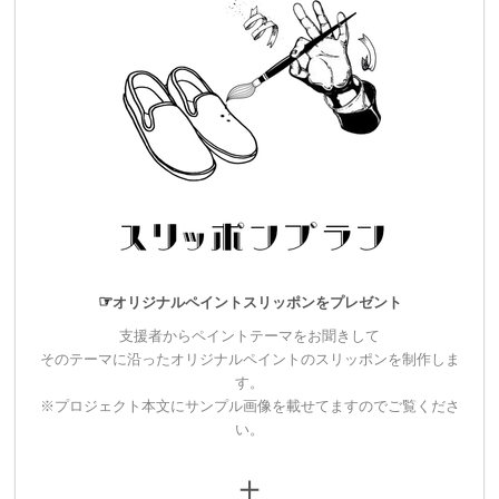
◢◤◢◤◢◤◢◤
◢◤◢◤◢◤◢◤
◢◤◢
◤◢◤◢◤
追加リターンについて
さらに楽しんでいただけるように全７パターンの新たなリター
ンをご用意しました。
☞
オリジナルペイントスリッポンをプレゼント
▼6,000円
支援者からペイントテーマをお聞きして
オリジナルTシャツプラン
そのテーマに沿ったオリジナルペイントのスリッポンを制作しま
す。
・クラウドファンディング限定デザインのワンマンショーTシ
※プロジェクト本文にサンプル画像を載せてますのでご覧くださ
ャツ
い。
・ライブのエンディングムービーにスペシャルサンクスとして
＋
お名前をクレジットさせていただきます。