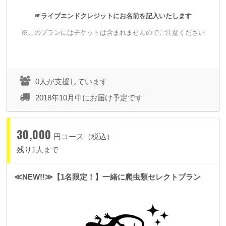
☞ライブエンドクレジットにお名前を記入いたします
※このプランにはチケットは含まれませんのでご注意ください
▼20,000円
オリジナルペイントスリッポン
・支援者からペイントテーマをお聞きしてそのテーマに沿った
0人が支援しています
オリジナルペイントの「スリッポン」を制作します。
2018年10月中にお届け予定です
・ライブのエンディングムービーにスペシャルサンクスとして
お名前をクレジットさせていただきます。
30,000
（※スリッポンサンプル画像）（左サンプル「アイヌ民族」
円コース（税込）
／ 右サンプル「梵字」）
残り1人まで
≪NEW!!≫【1名限定！】一緒に爬虫類セレクトプラン