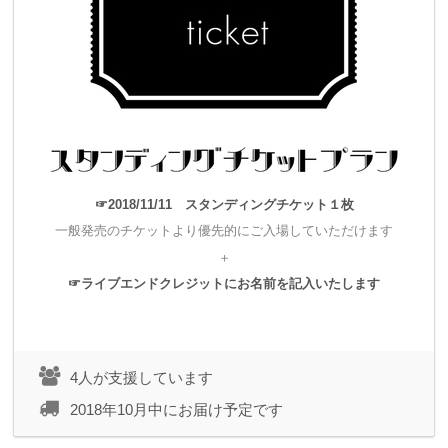
・ディテールのリハーサルを重ねるための時間的予算的な余裕
ができること
・会場とパフォーマーとをリンクさせたレーザー演出、舞台制
作ができること
万全の体制で当日を迎えられると思います。
☞2018/11/11 スタンディングチケット１枚
一般発売のチケットより優先的にご入場していただけます
＋
そして何より、このクラウドファンディングを通して
☞ライブエンドクレジットにお名前を記入いたします
これを読んでくれている、あなたと一緒にワンマンショーを作
ることができます。
これは前回２月16日にワンマンショーを開催したときにより
4人が支援しています
強く感じた
2018年10月中にお届け予定です
「誰かと嬉しさを共有できる」という感動！