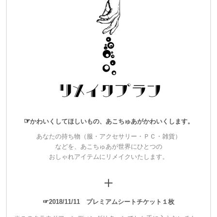
それ以外に私ができることはないです。
宇宙も愛情も、恥じらいも怒りも全部見せます！
絶対スペクタクル！超超超めくるめく感情ゆさぶる夜にするこ
とをお約束します！
◢◤◢◤◢◤◢◤
◢◤◢◤◢◤◢◤
◢◤◢
◤◢◤◢◤
☞
かわいくしてほしいもの、あこちゅあがかわいくします。
■spoon+ワンマンショーとは…
あなたの持ち物（服・アクセサリー・ＰＣ・雑貨）
などを、あこちゅあが世界にひとつの
ワンマンショーは2010年春からspoon+を始動させて以来、8年
おしゃれアイテムにリメイクいたします。
間で4回しか開催していません。
＋
☞2018/11/11 プレミアムシートチケット１枚