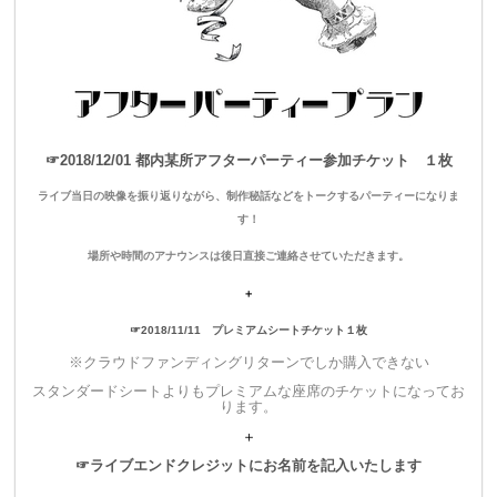
▼
1,500
円
エンドクレジットプラン
・ライブのエンディングムービーにスペシャルサンクスとして
お名前をクレジットさせていただきます。
☞2018/12/01 都内某所アフターパーティー参加チケット １枚
ライブ当日の映像を振り返りながら、制作秘話などをトークするパーティーになりま
す！
▼
3,800
円
場所や時間のアナウンスは後日直接ご連絡させていただきます。
スタンディングチケット（優先入場）＋エンドクレジット
＋
・整理番号の早い優先入場チケット（スタンディング）をご用
☞2018/11/11 プレミアムシートチケット１枚
意いたします。
※クラウドファンディングリターンでしか購入できない
スタンダードシートよりもプレミアムな座席のチケットになってお
・ライブのエンディングムービーにスペシャルサンクスとして
ります。
お名前をクレジットさせていただきます。
＋
☞ライブエンドクレジットにお名前を記入いたします
※一般発売チケットと同価格でエンディングムービーにお名前