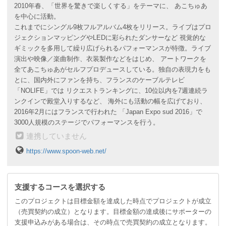
2010年春、「世界を驚きで楽しくする」をテーマに、 あこちゅあ
さらなる高みへの挑戦、どうかご賛同お願いします！
を中心に活動。
これまでにシングル9枚フルアルバム4枚をリリース。ライブはプロ
◢◤◢◤◢◤◢◤
◢◤◢◤◢◤◢◤
◢◤◢
ジェクションマッピングやLEDに彩られたダンサーなど 視覚的な
◤◢◤◢◤
ギミックを多用して繰り広げられるパフォーマンスが特徴。ライブ
演出や映像／楽曲制作、衣装製作などをはじめ、 アートワークを
全てあこちゅあがセルフプロデュースしている。独自の表現力をも
150万円達成のボーナスリターンについ
とに、国内外にファンを持ち、フランスのケーブルテレビ
「NOLIFE」では リクエストランキングに、10位以内を7週連続ラ
て
ンクインで殿堂入りするなど、 海外にも活動の幅を広げており、
2016年2月にはフランスで行われた 「Japan Expo sud 2016」で
このプロジェクトが150万円以上でサクセスした場合
3000人規模のステージでパフォーマンスを行う。
3,800円以上のプランをご支援してくださった皆様全員にボー
連携していません
ナスプレゼントとして
https://www.spoon-web.net/
◇11/11 ワンマンライブスタッフパスレプリカ（あこちゅあ
サイン入り）
◇言いにくいことを言ってくれるあこちゅあダサキーホルダー
支援するコースを選択する
の、どちらかをプレゼントします！
このプロジェクトは目標金額を達成した時点でプロジェクトが成立
（売買契約の成立）となります。目標金額の達成後にサポーターの
支援申込みがある場合は、その時点で売買契約の成立となります。