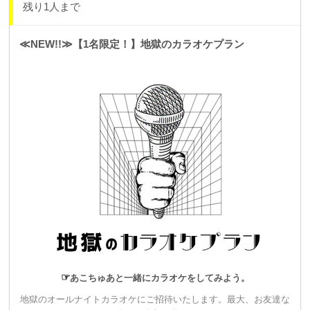
残り1人まで
▼30,000円
≪NEW!!≫【1名限定！】地獄のカラオケプラン
【1組限定！】
地獄のボードゲームプラン
・オールナイトボードゲームを開催し、そちらにご招待しま
す。（※日中も可）
ボードゲーム代込みで、最大お友達など5名まで参加可能で
す。
・スタンダードシートチケットよりも早く優先入場のできるプ
レミアムシートチケットをご用意いたします。
・ライブのエンディングムービーにスペシャルサンクスとして
お名前をクレジットさせていただきます。
☞
あこちゅあと一緒にカラオケをしてみよう。
▼30,000円
地獄のオールナイトカラオケにご招待いたします。最大、お友達な