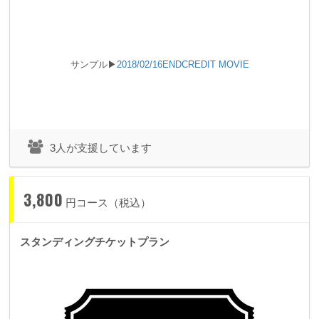
◢◤◢◤◢◤◢◤
◢◤◢◤◢◤◢◤
◢◤◢
サンプル▶
2018/02/16ENDCREDIT MOVIE
◤◢◤◢◤
3人が支援しています
☜ ☝ ☞ ☟
今回のワンマンショーで実現
したいこと
☜ ☝ ☞ ☟
3,800
円コース（税込）
今回はこのプロジェクト開始とともに、約5ヶ月前からショー
スタンディングチケットプラン
の準備が開始できます。
前回詰め切ることができなかった