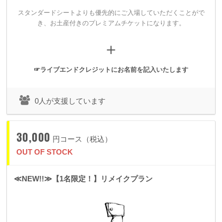
スタンダードシートよりも優先的にご入場していただくことがで
き、
お土産付きのプレミアムチケットになります。
＋
2018年11月11日。
☞ライブエンドクレジットにお名前を記入いたします
過去最大規模のワンマンショーを「代
0人が支援しています
官山UNIT」にて開催いたします！
30,000
円コース（税込）
応援してくれるみんなが、私を創造してくださる場所。
OUT OF STOCK
それがspoon+にとってのワンマンショーです。
≪NEW!!≫【1名限定！】リメイクプラン
そして私が私であるために、私はクリエイティブし続けます。