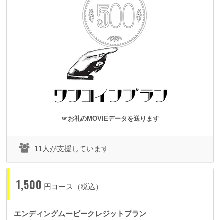
◢◤◢◤◢◤◢◤
◢◤◢◤◢◤◢◤
◢◤◢
◤◢◤◢◤
☜ ☝ ☞ ☟
前回やり残したこと
☜ ☝ ☞ ☟
spoon+はどこの事務所にも属さず、毎回ライブをやるとき
は、
☞お礼のMOVIEデータを送ります
映像制作をはじめ、演出、曲作り、メインビジュアル制作など
ステージにまつわることの全てを私自身がやってきました。
11人が支援しています
1,500
今回もワンマンショーをするにあたり、自分で出来ることは自
円コース（税込）
分で行うつもりです。
エンディングムービークレジットプラン
それでも一人で全てをやりきることは不可能です。