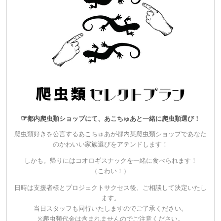
☞
都内爬虫類ショップにて、あこちゅあと一緒に爬虫類選び！
▼30,000円
爬虫類好きを公言するあこちゅあが都内某爬虫類ショップであなた
【1名限定！】
爬虫類セレクトプラン
のかわいい家族選びをアテンドします！
・爬虫類好きを公言するあこちゅあが都内某爬虫類ショップで
しかも。帰りにはコオロギスナックを一緒に食べられます！
あなたのかわいい家族選びをアテンドします！
（こわい！）
しかも。帰りにはコオロギスナックを一緒に食べられます！
日時は支援者様とプロジェクトサクセス後、ご相談して決定いたし
ます。
・スタンダードシートチケットよりも早く優先入場のできるプ
当日スタッフも同行いたしますのでご了承ください。
レミアムシートチケットをご用意いたします。
※爬虫類代金は含まれませんのでご注意ください。