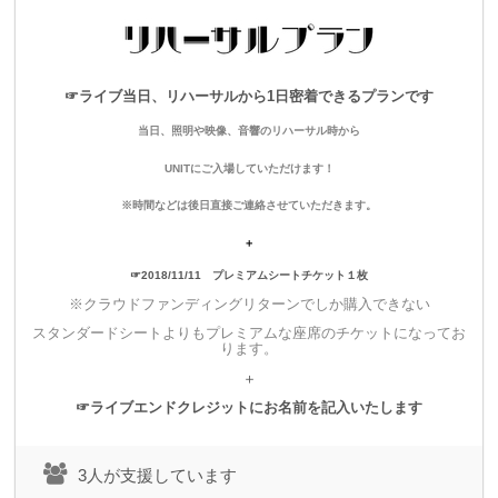
見返りなしでも構わない！！
ただただspoon+を応援したいという神様のような方のための
プランです！
☞ライブ当日、リハーサルから1日密着できるプランです
・当日、会場内にお名前入りの大入袋を掲示させていただきま
当日、照明や映像、音響のリハーサル時から
す。
UNITにご入場していただけます！
※こちらのプランにはチケットは含まれませんのでご注意くだ
※時間などは後日直接ご連絡させていただきます。
さい
＋
☞2018/11/11 プレミアムシートチケット１枚
※クラウドファンディングリターンでしか購入できない
▼
10,000
円
スタンダードシートよりもプレミアムな座席のチケットになってお
ります。
ライブムービープラン
＋
・後日ワンマンショーライブムービーをお送りいたします。
☞ライブエンドクレジットにお名前を記入いたします
（シリアル入りのDL用カードの予定です）
・ライブのエンディングムービーにスペシャルサンクスとして
3人が支援しています