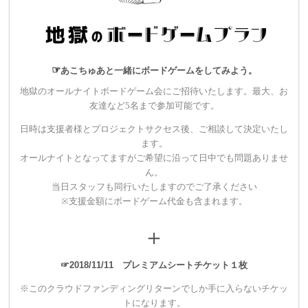
ライブではプロジェクションマッピングをはじめ、視覚的なギ
ミックを多用し楽曲のもつ世界観を演出してきました。
☞
あこちゅあと一緒にボードゲームをしてみよう。
地獄のオールナイトボードゲーム会にご招待いたします。最大、お
友達など5名まで参加可能です。
日時は支援者様とプロジェクトサクセス後、ご相談して決定いたし
ます。
オールナイトとなってますがご希望に沿って日中でも問題ありませ
ん。
当日スタッフも同行いたしますのでご了承ください
※支援金額にボードゲーム代金も含まれます。
＋
☞2018/11/11 プレミアムシートチケット１枚
※このクラウドファンディングリターンでしか手に入らないチケッ
トになります。