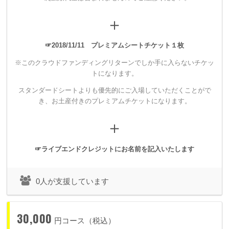
・ライブのエンディングムービーにスペシャルサンクスとして
＋
お名前をクレジットさせていただきます。
☞2018/11/11 プレミアムシートチケット１枚
※このクラウドファンディングリターンでしか手に入らないチケッ
トになります。
▼30,000円
スタンダードシートよりも優先的にご入場していただくことがで
き、
お土産付きのプレミアムチケットになります。
【1組限定！】
地獄のカラオケプラン
＋
・オールナイトカラオケを開催し、そちらにご招待します。
（※日中も可）
☞ライブエンドクレジットにお名前を記入いたします
カラオケ代込みで最大、お友達など3名まで参加可能です。
・スタンダードシートチケットよりも早く優先入場のできるプ
0人が支援しています
レミアムシートチケットをご用意いたします。
・ライブのエンディングムービーにスペシャルサンクスとして
30,000
お名前をクレジットさせていただきます。
円コース（税込）