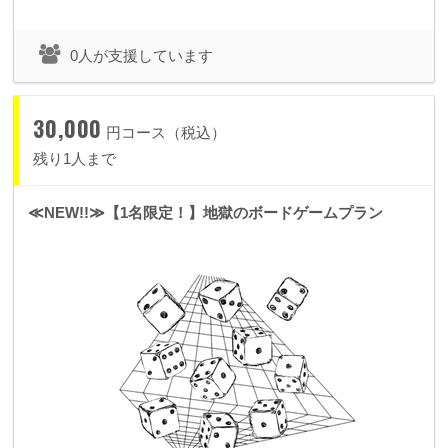
プレミアムシートチケットをご用意いたします。
・ライブのエンディングムービーにスペシャルサンクスとして
0人が支援しています
お名前をクレジットさせていただきます。
30,000
円コース（税込）
残り1人まで
≪NEW!!≫【1名限定！】地獄のボードゲームプラン
spoon+史上最大規模でのワンマンシ
☞
ョーへの挑戦☜
wefan をご覧の皆様 はじめまして。spoon+のあこちゅあで
す。
spoon+は「世界を驚きで楽しくする」をテーマに2010年に私
が立ち上げたプロジェクトで、