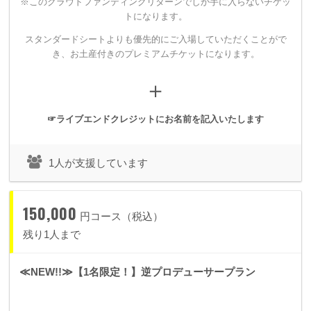
※このクラウドファンディングリターンでしか手に入らないチケッ
トになります。
スタンダードシートよりも優先的にご入場していただくことがで
き、
お土産付きのプレミアムチケットになります。
＋
☞ライブエンドクレジットにお名前を記入いたします
1人が支援しています
150,000
円コース（税込）
残り1人まで
spoon+にとって、積み上げてきた創作をアウトプットし、
≪NEW!!≫【1名限定！】逆プロデューサープラン
応援してくれる方々に「感謝」を伝える場所としてワンマンシ