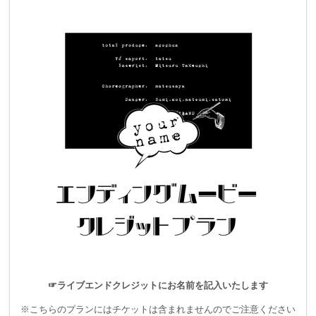
前回＠高円寺Highでのワンマンショーでは短い準備期間と少な
い予算の中で、
ステージを一緒に作ってくれた人たちは「いいショーを作る」
という熱意だけで、ほぼ見返りなしで協力してくれました。本
当に感謝してもしきれません。
ただ、どうしても時間的・予算的制約の中でリハーサルの時間
が取れず、細かなすり合わせをすることができない状態で本番
を迎えていました。
また会場もできる限り協力して下さったのですが、
☞ライブエンドクレジットにお名前を記入いたします
プロジェクターからの距離の関係で、やむなく投影をあきらめ
※こちらのプランにはチケットは含まれませんのでご注意ください
た映像演出もありました。