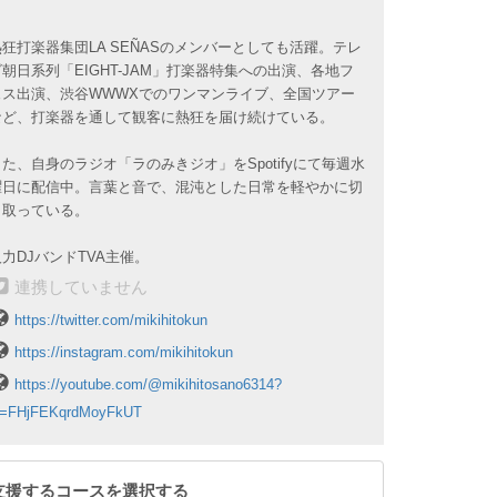
熱狂打楽器集団LA SEÑASのメンバーとしても活躍。テレ
ビ朝日系列「EIGHT-JAM」打楽器特集への出演、各地フ
ェス出演、渋谷WWWXでのワンマンライブ、全国ツアー
など、打楽器を通して観客に熱狂を届け続けている。
また、自身のラジオ「ラのみきジオ」をSpotifyにて毎週水
曜日に配信中。言葉と音で、混沌とした日常を軽やかに切
り取っている。
人力DJバンドTVA主催。
連携していません
https://twitter.com/mikihitokun
https://instagram.com/mikihitokun
https://youtube.com/@mikihitosano6314?
i=FHjFEKqrdMoyFkUT
支援するコースを選択する