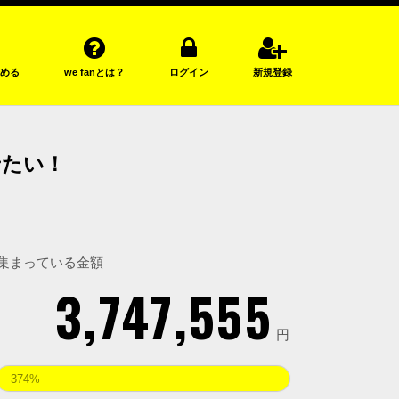
める
we fanとは？
ログイン
新規登録
せたい！
集まっている金額
3,747,555
円
374%