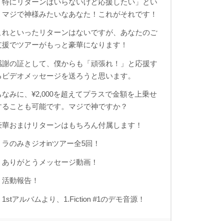
「特にリターンはいらないけど応援したい」とい
うマジで神様みたいなあなた！これがそれです！
これといったリターンはないですが、あなたのご
支援でツアーがもっと豪華になります！
感謝の証として、僕からも「頑張れ！」と応援す
るビデオメッセージを送ろうと思います。
ちなみに、¥2,000を超えてプラスで金額を上乗せ
することも可能です。マジで神ですか？
豪華おまけリターンはもちろん付属します！
・ラのみきジオinツアー全5回！
・ありがとうメッセージ動画！
・活動報告！
1stアルバムより、1.Fiction #1のデモ音源！