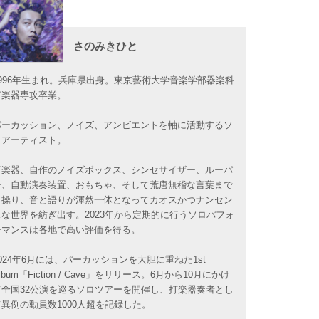
さのみきひと
1996年生まれ。兵庫県出身。東京藝術大学音楽学部器楽科
打楽器専攻卒業。
パーカッション、ノイズ、アンビエントを軸に活動するソ
ロアーティスト。
打楽器、自作のノイズボックス、シンセサイザー、ルーパ
ー、自動演奏装置、おもちゃ、そして荒唐無稽な言葉まで
も操り、音と語りが渾然一体となってカオスかつナンセン
スな世界を紡ぎ出す。2023年から定期的に行うソロパフォ
ーマンスは各地で高い評価を得る。
2024年6月には、パーカッションを大胆に重ねた1st
lbum「Fiction / Cave」をリリース。6月から10月にかけ
て全国32公演を巡るソロツアーを開催し、打楽器奏者とし
て異例の動員数1000人超を記録した。