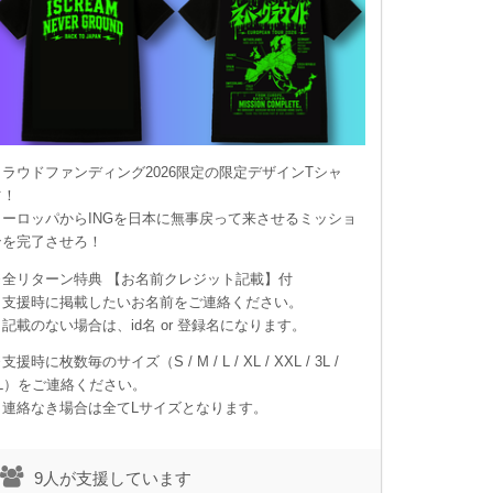
クラウドファンディング2026限定の限定デザインTシャ
ツ！
ヨーロッパからINGを日本に無事戻って来させるミッショ
ンを完了させろ！
※全リターン特典 【お名前クレジット記載】付
支援時に掲載したいお名前をご連絡ください。
記載のない場合は、id名 or 登録名になります。
支援時に枚数毎のサイズ（S / M / L / XL / XXL / 3L /
4L）をご連絡ください。
連絡なき場合は全てLサイズとなります。
9人が支援しています