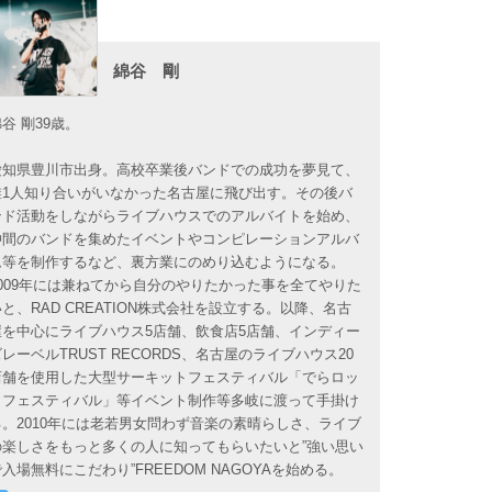
綿谷 剛
谷 剛39歳。
愛知県豊川市出身。高校卒業後バンドでの成功を夢見て、
誰1人知り合いがいなかった名古屋に飛び出す。その後バ
ンド活動をしながらライブハウスでのアルバイトを始め、
仲間のバンドを集めたイベントやコンピレーションアルバ
ム等を制作するなど、裏方業にのめり込むようになる。
2009年には兼ねてから自分のやりたかった事を全てやりた
いと、RAD CREATION株式会社を設立する。以降、名古
屋を中心にライブハウス5店舗、飲食店5店舗、インディー
ズレーベルTRUST RECORDS、名古屋のライブハウス20
店舗を使用した大型サーキットフェスティバル「でらロッ
クフェスティバル」等イベント制作等多岐に渡って手掛け
る。2010年には老若男女問わず音楽の素晴らしさ、ライブ
の楽しさをもっと多くの人に知ってもらいたいと”強い思い
で入場無料にこだわり”FREEDOM NAGOYAを始める。