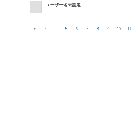
ユーザー名未設定
«
‹
…
5
6
7
8
9
10
1