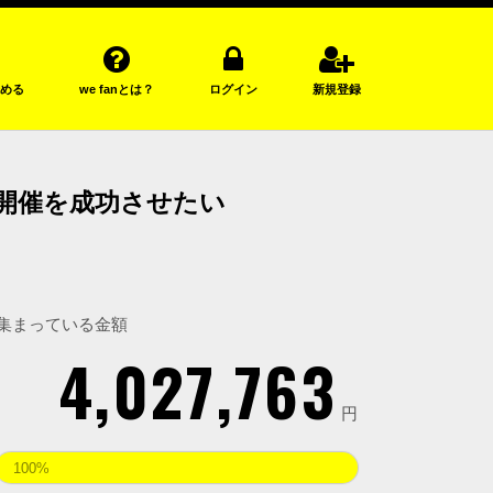
める
we fanとは？
ログイン
新規登録
」での初開催を成功させたい
集まっている金額
4,027,763
円
100%