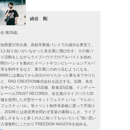
綿谷 剛
谷 剛39歳。
愛知県豊川市出身。高校卒業後バンドでの成功を夢見て、
誰1人知り合いがいなかった名古屋に飛び出す。その後バ
ンド活動をしながらライブハウスでのアルバイトを始め、
仲間のバンドを集めたイベントやコンピレーションアルバ
ム等を制作するなど、裏方業にのめり込むようになる。
2009年には兼ねてから自分のやりたかった事を全てやりた
いと、RAD CREATION株式会社を設立する。以降、名古
屋を中心にライブハウス5店舗、飲食店5店舗、インディー
ズレーベルTRUST RECORDS、名古屋のライブハウス20
店舗を使用した大型サーキットフェスティバル「でらロッ
クフェスティバル」等イベント制作等多岐に渡って手掛け
る。2010年には老若男女問わず音楽の素晴らしさ、ライブ
の楽しさをもっと多くの人に知ってもらいたいと”強い思い
で入場無料にこだわり”FREEDOM NAGOYAを始める。