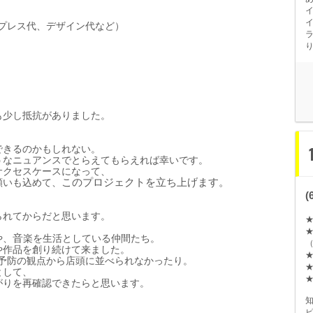
プレス代、デザイン代など）
も少し抵抗がありました。
できるのかもしれない。
うなニュアンスでとらえてもらえれば幸いです。
サクセスケ
ー
スになって、
願いも
込
めて、
このプロジェクトを立ち上げます。
られてからだと思います。
や、
音
楽
を生活としている仲間たち。
（
や作品を創り
続
けて
来
ました。
予防の
観
点から店頭に並べられなかったり。
として、
がりを再確認できたらと思います。