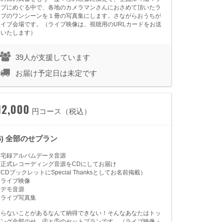
イブにめぐる中で、各地のカメラマンさんにおさめて頂いたラ
イブのワンシーンを１冊の写真集にします。さながらおうちが
ライブ会場です。（ライブ映像は、視聴用のURLカードをお送
りいたします）
39人が支援しています
お届け予定日は未定です
12,000
円コース（税込）
(6) 全部のせプラン
★宅録アルバムデータ音源
★正式レコーディング音源をCDにしてお届け
CDブックレットにSpecial Thanksとしてお名前掲載）
★ライブ映像
★デモ音源
★ライブ写真集
知らないことがあるなんて納得できない！そんなあなたはトッ
ピング全部のせ。④と⑤のセットプランです。（ライブ映像・