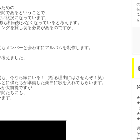
るための
空間であるということで、
ない
状
況になっています。
源も相
当数
少なくなっていると考えます。
ィングを貸し切る必要があるのですが、
。
度もメンバ
ー
と
会
わずにアルバムを制作します。
で考えました。
間も、今なら家にいる！（
断
る理由にはさせんぞ！笑）
もとに僕たちが準備した
楽
曲に歌を入れてもらいます。
ちが大前提ですが、
仲間たちにも、
います。
（
。