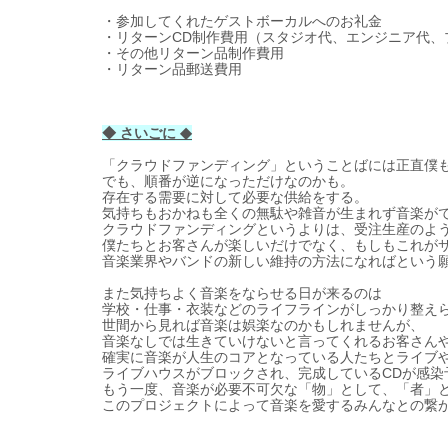
・参
加してくれたゲストボ
ー
カルへのお
礼
金
・
リタ
ー
ン
CD
制作費用（スタジオ代、エンジニア代、
・
その他リタ
ー
ン品制作費用
・
リタ
ー
ン品郵送費用
◆ さいごに
◆
「クラウドファンディング」ということばには正直僕
でも、順番が逆になっただけなのかも。
存在する需要に
対
して必要な供給をする。
気
持ちもおかねも全くの無駄や
雑
音が生まれず音
楽
が
クラウドファンディングというよりは、受注生産のよ
僕たちとお客さんが
楽
しいだけでなく、もしもこれが
音
楽
業界やバンドの新しい維持の方法になればという
また
気
持ちよく音
楽
をならせる日が
来
るのは
学
校
・
仕事
・
衣装などのライフラインがしっかり整え
世間から見れば音
楽
は
娯楽
なのかもしれませんが、
音
楽
なしでは生きていけないと言ってくれるお客さん
確
実
に音
楽
が人生のコアとなっている人たちとライブ
ライブハウスがブロックされ、完成している
CD
が感染
もう一度、音
楽
が必要不可欠な「物」として、「者」
このプロジェクトによって音
楽
を愛するみんなとの
繋