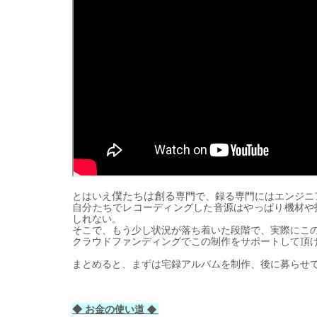
とはいえ
僕たちは創る
専
門で、
録
る
専
門にはエンジニ
自分たちでレコ
ー
ディングした音源はやっぱり機材や
しれない。
そこで、もう少し
状
況が落ち着いた段階で、
実
際にこ
クラウドファンディングでこの制作をサポ
ー
トして頂
まとめると、まずは宅
録
アルバムを制作、後に募らせ
◆
◆ お金の使い道