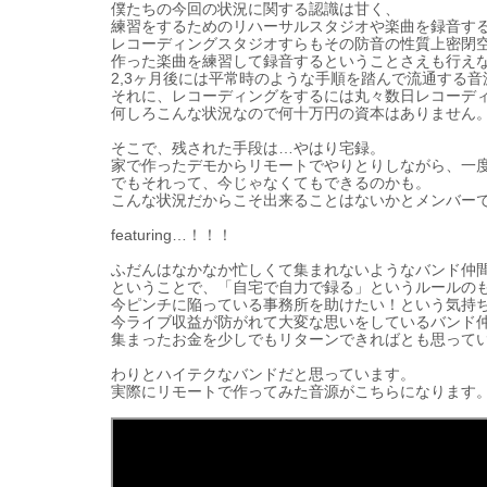
僕たちの今回の
状
況に
関
する認識は甘く、
練習をするためのリハ
ー
サルスタジオや
楽
曲を
録
音す
レコ
ー
ディングスタジオすらもその防音の性質上密閉
作った
楽
曲を練習して
録
音するということさえも行え
2,3
ヶ月後には平常時のような手順を踏んで流通する音
それに、レコ
ー
ディングをするには丸
々数
日レコ
ー
デ
何しろこんな
状
況なので何十万円の資本はありません
そこで、
残
された手段は…やはり宅
録
。
家で作ったデモからリモ
ー
トでやりとりしながら、一
でもそれって、今じゃなくてもできるのかも。
こんな
状
況だからこそ出
来
ることはないかとメンバ
ー
featuring
…！！！
ふだんはなかなか忙しくて集まれないようなバンド仲
ということで、「自宅で自力で
録
る」というル
ー
ルの
今ピンチに
陥
っている事務所を助けたい！という
気
持
今ライブ
収
益が防がれて大
変
な思いをしているバンド
集まったお金を少しでもリタ
ー
ンできればとも思って
わりとハイテクなバンドだと思っています。
実
際にリモ
ー
トで作ってみた音源がこちらになります