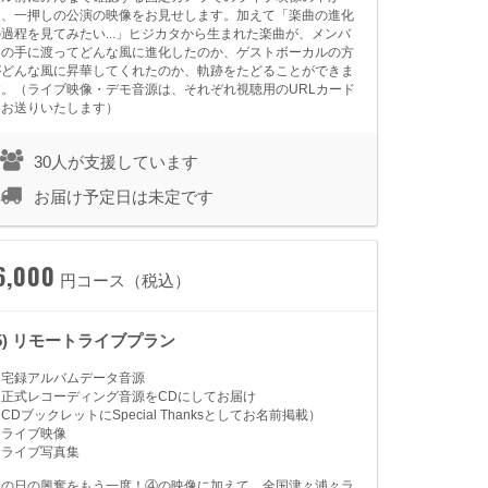
ら、一押しの公演の映像をお見せします。加えて「楽曲の進化
の過程を見てみたい...」ヒジカタから生まれた楽曲が、メンバ
ーの手に渡ってどんな風に進化したのか、ゲストボーカルの方
がどんな風に昇華してくれたのか、軌跡をたどることができま
す。（ライブ映像・デモ音源は、それぞれ視聴用のURLカード
をお送りいたします）
30人が支援しています
お届け予定日は未定です
6,000
円コース（税込）
(5) リモートライブプラン
★宅録アルバムデータ音源
★正式レコーディング音源をCDにしてお届け
CDブックレットにSpecial Thanksとしてお名前掲載）
★ライブ映像
★ライブ写真集
あの日の興奮をもう一度！④の映像に加えて、全国津々浦々ラ