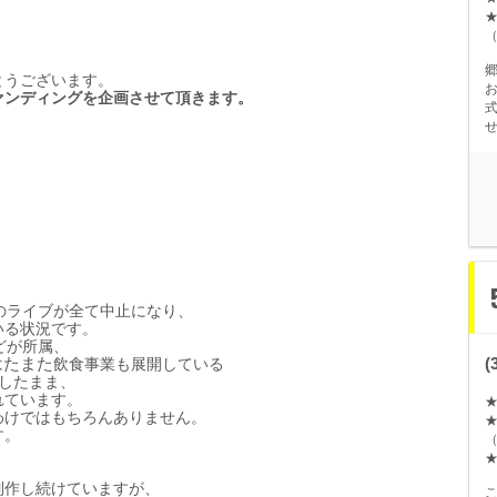
（
とうございます。
ァンディングを企
画
させて頂きます。
式
のライブが全て中止になり、
いる
状
況です。
どが所
属
、
はたまた
飲
食事業も展開している
したまま、
れています。
わけではもちろんありません。
す。
（
制作し
続
けていますが、