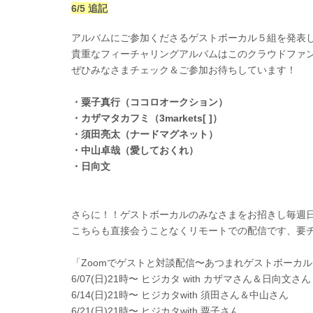
6/5 追記
アルバムにご参加くださるゲストボーカル５組を発表
貴重なフィーチャリングアルバムはこのクラウドファ
ぜひみなさまチェック＆ご参加お待ちしています！
・粟子真行（ココロオークション）
・カザマタカフミ（
3markets[ ]
）
・須田亮太（ナードマグネット）
・中山卓哉（愛しておくれ）
・日向文
さらに！！ゲストボーカルのみなさまをお招きし毎週
こちらも直接会うことなくリモートでの配信です、要
「
Zoom
でゲストと対談配信〜あつまれゲストボーカル
6/07(
日
)21
時〜 ヒジカタ
with
カザマさん＆日向文さん
6/14(
日
)21
時〜 ヒジカタ
with
須田さん＆中山さん
6/21(
日
)21
時〜 ヒジカタ
with
粟子さん