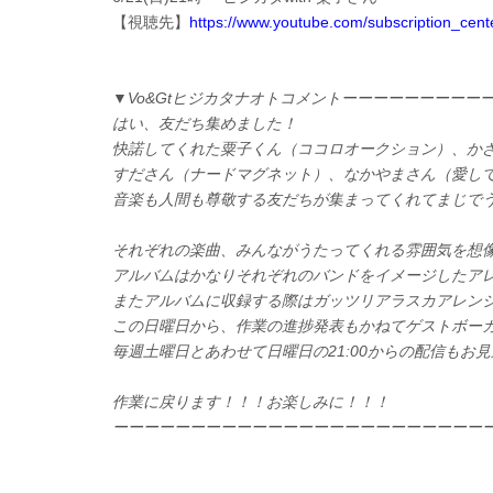
【視聴先】
https://www.youtube.com/subscription_cen
▼
Vo&Gt
ヒジカタナオトコメントーーーーーーーーー
はい、友だち集めました！
快諾してくれた粟子くん（ココロオークション）、か
すださん（ナードマグネット）、なかやまさん（愛し
音楽も人間も尊敬する友だちが集まってくれてまじで
それぞれの楽曲、みんながうたってくれる雰囲気を想
アルバムはかなりそれぞれのバンドをイメージしたア
またアルバムに収録する際はガッツリアラスカアレン
この日曜日から、作業の進捗発表もかねてゲストボー
毎週土曜日とあわせて日曜日の
21:00
からの配信もお見
作業に戻ります！！！お楽しみに！！！
ーーーーーーーーーーーーーーーーーーーーーーーー