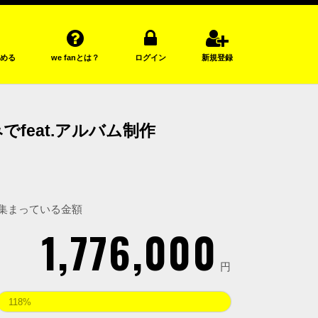
める
we fanとは？
ログイン
新規登録
feat.アルバム制作
集まっている金額
1,776,000
円
118%