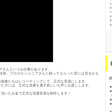
アさんというお仕事があります。
技術、プロのエンジニアさんに
録
ってもらった音には劣るかも
の
楽
曲たちはレコ
ー
ディングして、正式な音源にします。
けた方には、正式な流通を通す前にいち早くお渡しします。
て頂いたお金で正式な流通音源を制作します！
（