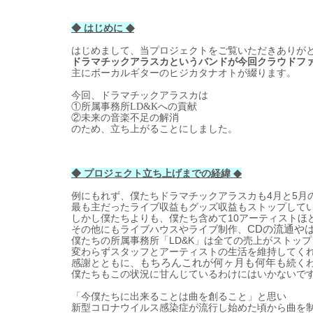
◆
◆ はじめに
はじめまして、
当
プロジェクトをご
覧
いただきありが
ドラマチックアラスカというバンドが今回クラウドフ
主にボ
ー
カルギタ
ー
のヒジカタナオトが綴ります。
今回、ドラマチックアラスカは
①所
属
事務所
LD&Kへの貢献
②未
来
の音
楽
不足の解消
のため、立ち上がることにしました。
◆ プロジェクト立ち上げまでの
経
緯
◆
例にもれず、僕たちドラマチックアラスカも
4
月と
5
月
最も主だったライブ
収
益もグッズ
収
益もストップして
しかし僕たちよりも、僕たち含めて
10
ア
ー
ティストほ
その他にもライブハウスやライブ制作、
CDの流通や
僕たちの所
属
事務所「
LD&K
」は全ての
売
上がストップ
変
わらずスタッフとア
ー
ティストの生活を維持してく
感謝とともに、
もちろんこれが何ヶ月も何年も
続
く
僕たちもこの
状
況に甘んじているわけにはいかないで
「今僕たちに出
来
ることは曲を創ること」と思い
新型コロナウイルス感染症が流行し始めた頃から曲を