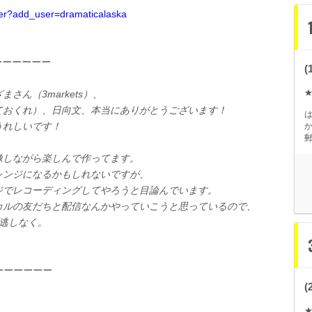
ter?add_user=dramaticalaska
ーーーーーー
ざまさん（
3markets
）、
ておくれ）、日向文、本当にありがとうございます！
うれしいです！
像しながら楽しんで作ってます。
レンジになるかもしれないですが、
ジでレコーディングしてやろうと目論んでいます。
カルの友だちと配信なんかやっていこうと思っているので、
逃しなく。
ーーーーーー