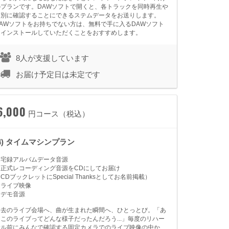
のプランです。DAWソフトで開くと、各トラックを同時再生や
個別に確認することにできるステムデータをお送りします。
DAWソフトをお持ちでない方は、無料で手に入るDAWソフト
をインストールしていただくことをおすすめします。
8人が支援しています
お届け予定日は未定です
6,000
円コース（税込）
(4) タイムマシンプラン
★宅録アルバムデータ音源
★正式レコーディング音源をCDにしてお届け
CDブックレットにSpecial Thanksとしてお名前掲載）
★ライブ映像
★デモ音源
過去のライブ会場へ、曲が生まれた瞬間へ、ひとっとび。「あ
そこのライブってどんな様子だったんだろう...」毎度のリハー
サル前にみんなで確認する固定カメラでのライブ映像の中か