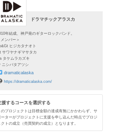
ドラマチックアラスカ
2010年結成、神戸発のギターロックバンド。
＜メンバー＞
o&Gt ヒジカタナオト
Gt サワヤナギマサタカ
Ba タケムラカズキ
Dr ニシバタアツシ
dramaticalaska
https://dramaticalaska.com/
支援するコースを選択する
このプロジェクトは目標金額の達成有無にかかわらず、サ
ポーターがプロジェクトに支援を申し込んだ時点でプロジ
ェクトの成立（売買契約の成立）となります。