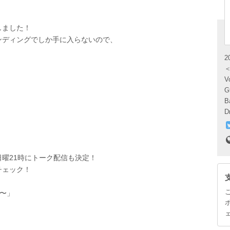
しました！
ンディングでしか手に入らないので、
V
日曜
21
時にトーク配信も決定！
チェック！
〜」