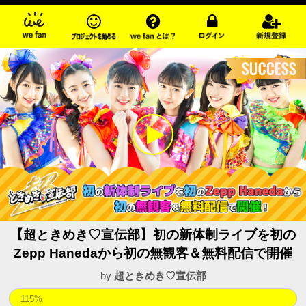
【超ときめき♡宣伝部】初の新体制ライブを初の
Zepp Hanedaから初の無観客＆無料配信で開催
by
超ときめき♡宣伝部
115%