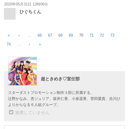
2020年05月31日 12時08分
ひぐちくん
«
‹
…
66
67
68
69
70
71
72
73
74
…
›
»
超ときめき♡宣伝部
スターダストプロモーション制作３部に所属する、
辻野かなみ、杏ジュリア、坂井仁香、小泉遥香、菅田愛貴、吉川ひ
よりからなる６人組グループ。
連携していません