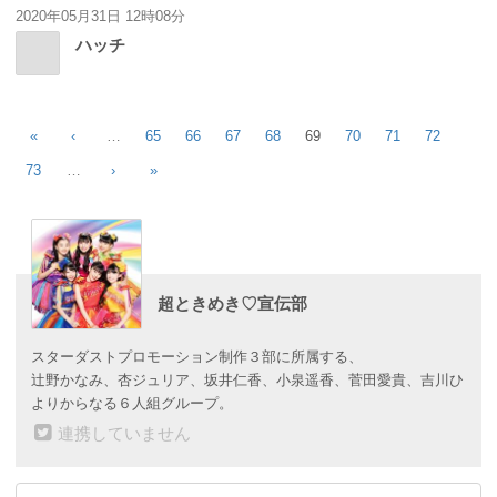
2020年05月31日 12時08分
ハッチ
«
‹
…
65
66
67
68
69
70
71
72
73
…
›
»
超ときめき♡宣伝部
スターダストプロモーション制作３部に所属する、
辻野かなみ、杏ジュリア、坂井仁香、小泉遥香、菅田愛貴、吉川ひ
よりからなる６人組グループ。
連携していません