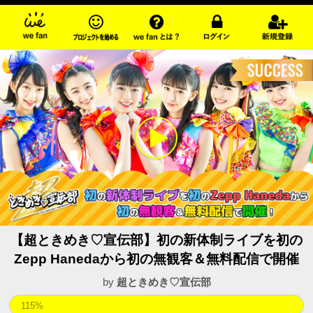
【超ときめき♡宣伝部】初の新体制ライブを初の
Zepp Hanedaから初の無観客＆無料配信で開催
by
超ときめき♡宣伝部
115%