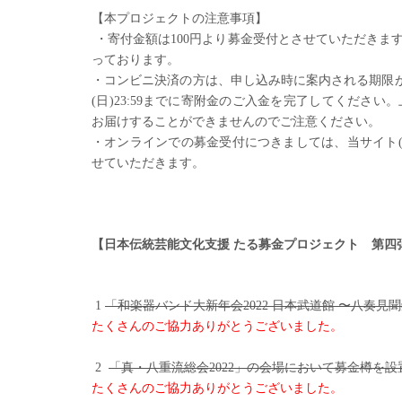
【本プロジェクトの注意事項】
・寄付金額は
100
円より募金受付とさせていただきま
っております。
・コンビニ決済の方は、申し込み時に案内される期限
(日
)
23:59
までに寄附金のご入金を完了してください。
お届けすることができませんのでご注意ください。
・オンラインでの募金受付につきましては、当サイト
せていただきます。
【日本伝統芸能文化支援 たる募金プロジェクト 第四
1
「和楽器バンド大新年会2022 日本武道館 〜八奏
たくさんのご協力ありがとうございました。
2
「真・八重流総会2022」の会場において募金樽を
たくさんのご協力ありがとうございました。