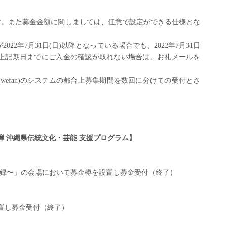
す。また募金金額に関しましては、任意で設定ができる仕様とな
が
2022
年
7
月
31
日
(日
)
以降となっている場合でも、
2022
年
7
月
31
日
上記期日までにご入金の確認が取れない場合は、お礼メールを
(wefan)
のシステムの都合上募集期間を数回に分けての受付とさ
弾 沖縄県伝統文化・芸能 支援プログラム】
見聞録〜」の会場において募金樽を設置し募金受付
（終了）
設置し募金受付
（終了）