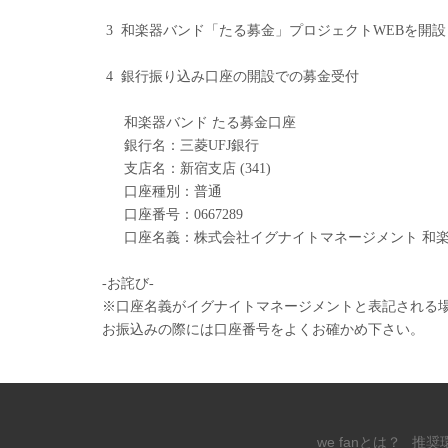
3 和楽器バンド「たる募金」プロジェクトWEBを開
4 銀行振り込み口座の開設での募金受付
和楽器バンド たる募金口座
銀行名：三菱UFJ銀行
支店名：新宿支店 (341)
口座種別：普通
口座番号：0667289
口座名義：株式会社イグナイトマネージメント 和楽
-お詫び-
※口座名義がイグナイトマネージメントと表記される
お振込みの際には口座番号をよくお確かめ下さい。
we fanとは？
推奨