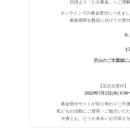
日頃より「たる募金」へご理
オンラインでの募金受付につきまして
募集期間を数回に分けての受
集
1
沢山のご支援誠に
【五次次受付】
2022年7月1日(水) 0:0
募金受付サイトが切り替わりご不
私どもの活動にご賛同・ご協力いた
今後とも、どうか末永いお力添え