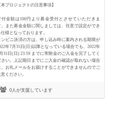
【本プロジェクトの注意事項】
寄付金額は
100
円より募金受付とさせていただきま
す。また募金金額に関しましては、任意で設定ができ
る仕様となっております。
コンビニ決済の方は、申し込み時に案内される期限が
022
年
7
月
31
日
(日
)
以降となっている場合でも、
2022
年
月
31
日
(日
)
23:59
までに寄附金のご入金を完了してく
ださい。上記期日までにご入金の確認が取れない場合
は、お礼メールをお届けすることができませんのでご
注意ください。
0人が支援しています