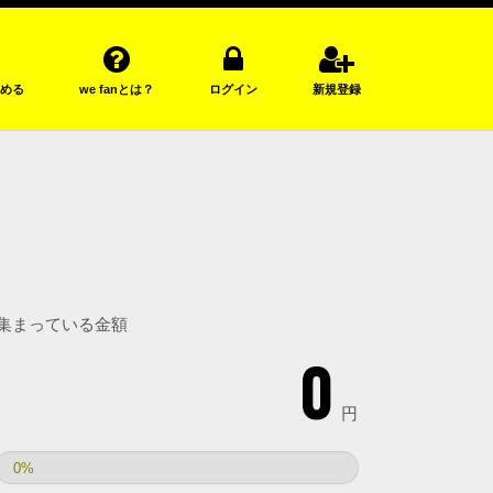
める
we fanとは？
ログイン
新規登録
集まっている金額
0
円
0%