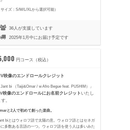
（サイズ：S/M/L/XLから選択可能）
36人が支援しています
2025年1月中にお届け予定です
5,000
円コース（税込）
MV映像のエンドロールクレジット
Jant bi （Taiji&Omar / w Afro Begue feat. PUSHIM）」
映像のエンドロールにお名前クレジット
いたし
V
ます。
Omarと2人で初めて創った楽曲。
Jant biとはウォロフ語で太陽の意。ウォロフ語とはセネガ
ルに多数ある言語の一つ。ウォロフ語を使う人は多いみた