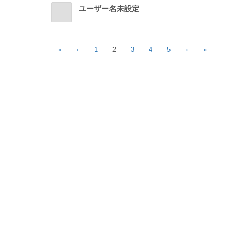
ユーザー名未設定
«
‹
1
2
3
4
5
›
»