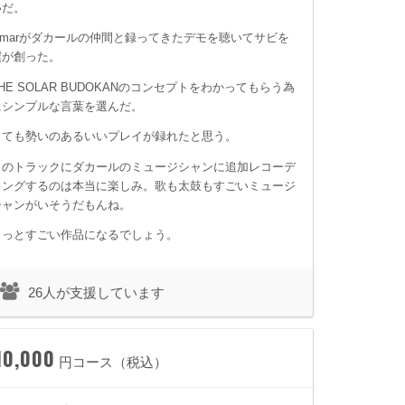
いだ。
Omarがダカールの仲間と録ってきたデモを聴いてサビを
僕が創った。
HE SOLAR BUDOKANのコンセプトをわかってもらう為
にシンプルな言葉を選んだ。
とても勢いのあるいいプレイが録れたと思う。
このトラックにダカールのミュージシャンに追加レコーデ
ィングするのは本当に楽しみ。歌も太鼓もすごいミュージ
シャンがいそうだもんね。
きっとすごい作品になるでしょう。
26人が支援しています
10,000
円コース（税込）