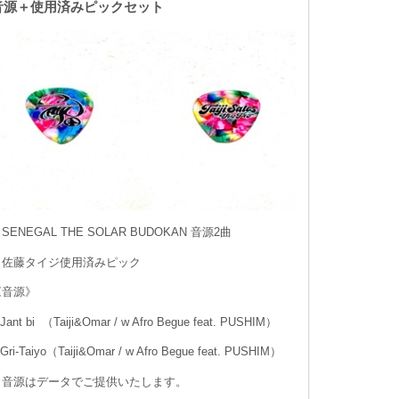
音源＋使用済みピックセット
SENEGAL THE SOLAR BUDOKAN 音源2曲
・佐藤タイジ使用済みピック
《音源》
.Jant bi （Taiji&Omar / w Afro Begue feat. PUSHIM）
.Gri-Taiyo（Taiji&Omar / w Afro Begue feat. PUSHIM）
※音源はデータでご提供いたします。