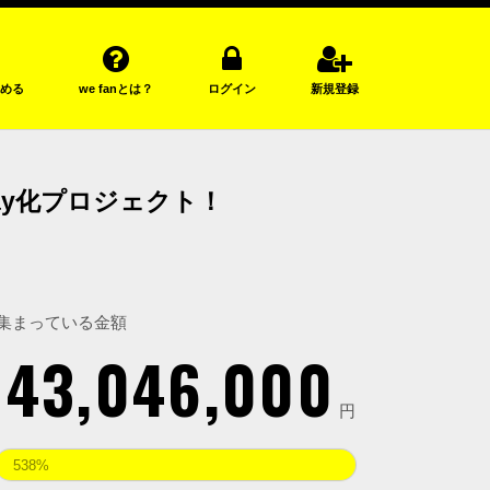
める
we fanとは？
ログイン
新規登録
ray化プロジェクト！
集まっている金額
43,046,000
円
538%