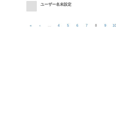
ユーザー名未設定
«
‹
…
4
5
6
7
8
9
1