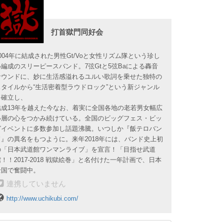
打首獄門同好会
2004年に結成された男性Gt/Voと女性リズム隊という珍し
い編成のスリーピースバンド。7弦Gtと5弦Baによる轟音
サウンドに、妙に生活感溢れるユルい歌詞を乗せた独特の
スタイルから“生活密着型ラウドロック”という新ジャンル
を確立し、
結成13年を越えた今なお、着実に全国各地の老若男女幅広
い層の心をつかみ続けている。全国のビッグフェス・ビッ
グイベントに多数参加し話題沸騰。いつしか『飯テロバン
ド』の異名をもつように。来年2018年には、バンド史上初
の「日本武道館ワンマンライブ」を宣言！「目指せ武道
館！！2017-2018 戦獄絵巻」と名付けた一年計画で、日本
全国で奮闘中。
連携していません
http://www.uchikubi.com/