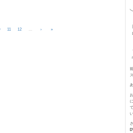
0
11
12
…
›
»