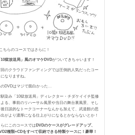
こちらのコースではさらに！
「10獄放送局」風のオマケDVD
がついてきちゃいます！
前回のクラウドファンディングでは圧倒的人気だったコー
スになりますね。
あのDVDはマジで面白かった…
お馴染み「10獄放送局」ディレクター・チダケイイチ監修
による、事前のリハーサル風景や当日の舞台裏風景、そし
て後日談的なトークコーナーなんかも加えて、武道館の思
い出がより濃厚になる仕上がりになるとかならないとか！
さらにこのコースでは
DVDのケースがグレードアップ、
DVD2種類+CDをすべて収納できる特製ケースに！豪華！