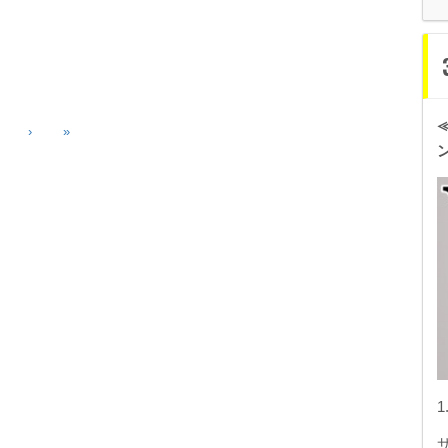
…
›
»