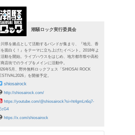
潮騒ロック実行委員会
香川県を拠点として活動するバンドが集まり、『地元、香
川を面白く！』をテーマに立ち上げたイベント。2018年よ
り活動を開始。ライブハウスをはじめ、地方都市祭や高松
市商店街でのライブをメインに活動中。
026年5月、野外無料ロックフェス「SHIOSAI ROCK
ESTIVAL2026」を開催予定。
shiosairock
http://shiosairock.com/
https://youtube.com/@shiosairock?si=ht4gmLn6q7-
EcG4
https://x.com/shiosairock