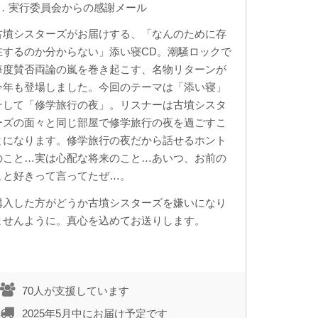
2．実行委員会からの感謝メール
古墳シスターズがお届けする、「なんのために存
在するのか分からない」添い寝CD。潮騒ロックで
毎度賛否両論の嵐を巻き起こす、名物リターンが
今年も登場しました。今回のテーマは「添い寝」
そして「修学旅行の夜」。リスナーは古墳シスタ
ーズの面々と同じ部屋で修学旅行の夜を過ごすこ
とになります。修学旅行の夜だから話せるホント
のこと…実は心配な将来のこと…あいつ、お前の
こと好きって言ってたぜ…。
購入した方がどうか古墳シスターズを嫌いになり
ませんように。真心を込めてお送りします。
70人が支援しています
2025年5月中にお届け予定です