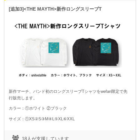
[追加3]<THE MAYTH>新作ロングスリーブT
新作マーチ、バンド初のロングスリーブTシャツをwefan限定で先
行販売します。
カラー：①ホワイト ②ブラック
サイズ：①XS②S③M④L⑤XL⑥XXL
18人が支援しています