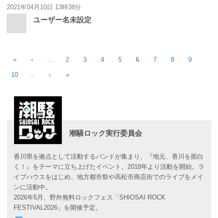
2021年04月10日 13時38分
ユーザー名未設定
«
‹
…
2
3
4
5
6
7
8
9
10
…
›
»
潮騒ロック実行委員会
香川県を拠点として活動するバンドが集まり、『地元、香川を面白
く！』をテーマに立ち上げたイベント。2018年より活動を開始。ラ
イブハウスをはじめ、地方都市祭や高松市商店街でのライブをメイ
ンに活動中。
2026年5月、野外無料ロックフェス「SHIOSAI ROCK
FESTIVAL2026」を開催予定。