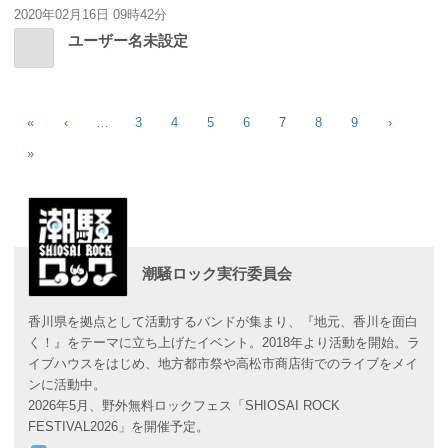
2020年02月16日 09時42分
ユーザー名未設定
«
‹
…
3
4
5
6
7
8
9
›
»
潮騒ロック実行委員会
香川県を拠点として活動するバンドが集まり、『地元、香川を面白
く！』をテーマに立ち上げたイベント。2018年より活動を開始。ラ
イブハウスをはじめ、地方都市祭や高松市商店街でのライブをメイ
ンに活動中。
2026年5月、野外無料ロックフェス「SHIOSAI ROCK
FESTIVAL2026」を開催予定。