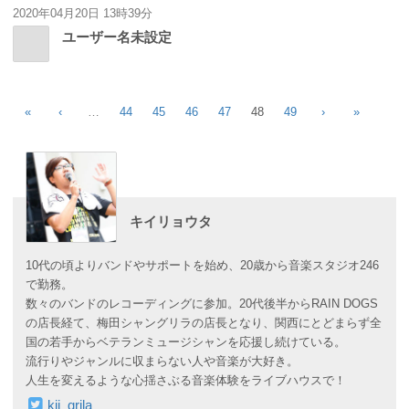
2020年04月20日 13時39分
ユーザー名未設定
«
‹
…
44
45
46
47
48
49
›
»
キイリョウタ
10代の頃よりバンドやサポートを始め、20歳から音楽スタジオ246
で勤務。
数々のバンドのレコーディングに参加。20代後半からRAIN DOGS
の店長経て、梅田シャングリラの店長となり、関西にとどまらず全
国の若手からベテランミュージシャンを応援し続けている。
流行りやジャンルに収まらない人や音楽が大好き。
人生を変えるような心揺さぶる音楽体験をライブハウスで！
kii_grila