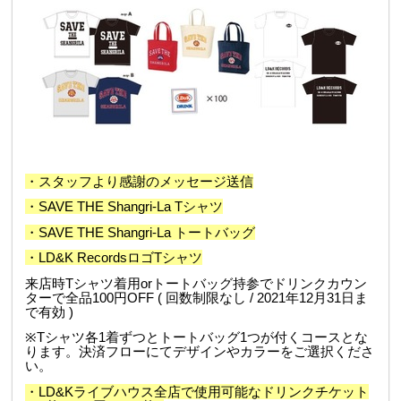
・スタッフより感謝のメッセージ送信
・SAVE THE Shangri-La Tシャツ
・SAVE THE Shangri-La トートバッグ
・
LD&K RecordsロゴTシャツ
来店時Tシャツ着用orトートバッグ持参でドリンクカウン
ターで全品100円OFF ( 回数制限なし / 2021年12月31日ま
で有効 )
※Tシャツ各1着ずつとトートバッグ1つが付くコースとな
ります。決済フローにてデザインやカラーをご選択くださ
い。
・LD&Kライブハウス全店で使用可能なドリンクチケット