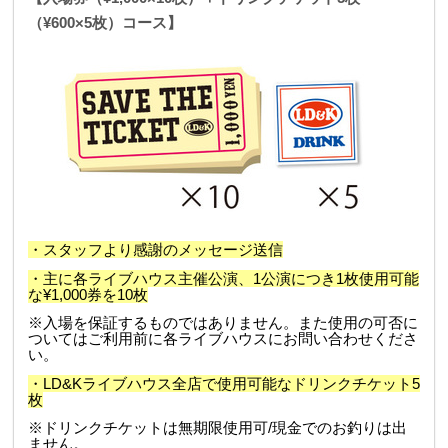
（¥600×5枚）コース】
・スタッフより感謝のメッセージ送信
・主に各ライブハウス主催公演、1公演につき1枚使用可能
な¥1,000券を10枚
※入場を保証するものではありません。また使用の可否に
ついてはご利用前に各ライブハウスにお問い合わせくださ
い。
・LD&Kライブハウス全店で使用可能なドリンクチケット5
枚
※
ドリンクチケットは無期限使用可/現金でのお釣りは出
ません。