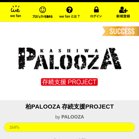
柏PALOOZA 存続支援PROJECT
by
PALOOZA
164%