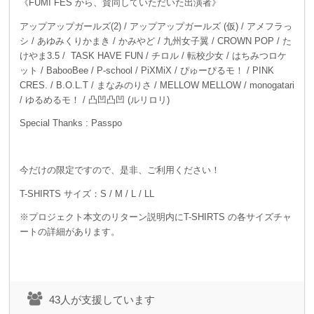
《FUMI FES から、賛同していただいた出演者》
アップアップガールズ(2) / アップアップガールズ (仮) / アメフラっ
シ / あゆみくりかまき / かみやど / 九州女子翼 / CROWN POP / た
けやま3.5 / TASK HAVE FUN / チロル / 転校少女 / はちみつロケ
ット / BabooBee / P-school / PiXMiX / ぴゅーぴるモ！ / PINK
CRES. / B.O.L.T / まなみのりさ / MELLOW MELLOW / monogatari
/ ゆるめるモ！ / 凸凹凸凹 (ルリロリ)
Special Thanks : Passpo
今だけの限定ですので、是非、ご利用ください！
T-SHIRTS サイズ：S / M / L / LL
※プロジェクト本文のリターン説明内にT-SHIRTS の各サイズチャ
ートの詳細があります。
43人が支援しています