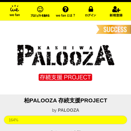
柏PALOOZA 存続支援PROJECT
by
PALOOZA
164%