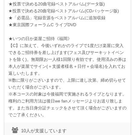
★投票で決める
20
曲宅録ベストアルバム
(
データ版
)
★投票で決める
20
曲宅録ベストアルバム
(CD
パッケージ版
)
★「必需品」宅録音源をベストアルバムに追加収録
★東京国際フォーラム
C
ライブ
DVD
★いつの日か楽屋ご招待《福岡》
【
C
】に加えて、今後いずれかのライブで
1
度だけ楽屋に突入
できるご招待券を差し上げます
(
フェス及びサーキットイベン
トを除く
)
。無期限お一人様
1
回限り有効です。使用済みの券は
本人が楽屋でサイン
(
＋支援者様名＋日付＋会場名
)
を入れてお
返しいたします。
※数に限りがございますので、上限に達し次第、締め切らせて
いただく場合がございます。
※本コースの対象は今後福岡で実施されるライブとなります。
権利のご利用方法は後日we fanメッセージよりお送り致しま
す。また当日身分証チェックをさせて頂く場合がございますの
でご了承ください。
10人が支援しています