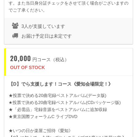
す。また当日身分証チェックをさせて頂く場合がございますの
でご了承ください。
3人が支援しています
お届け予定日は未定です
20,000
円コース（税込）
OUT OF STOCK
【D】でら支援します！コース《愛知会場限定！》
★投票で決める
20
曲宅録ベストアルバム
(
データ版
)
★投票で決める
20
曲宅録ベストアルバム
(CD
パッケージ版
)
★「必需品」宅録音源をベストアルバムに追加収録
★東京国際フォーラム
C
ライブ
DVD
★いつの日か楽屋ご招待《愛知》