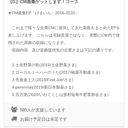
【G】CM曲集ゲットします！コース
★
CM
曲集
EP
「げまいん：
2016-2020
」
これまで様々な企業
CM
に提供してきた楽曲をまとめた
EP
を
差し上げます。こちらは宅録音源ではなく、実際に
CM
内で使
用された原曲の収録になります。
収録内容、及び楽曲提供先の企業さまは下記の通りです。
1.
土佐野菜の歌
(
2016/
土佐野菜さま
)
2.
ローカルミーハーのうた
(
2017/
福屋不動産さま
)
3.
先進途上人
(
2018/Find Job!
さま
)
4.perennial
(
2019/
新日本製薬さま
)
5.
百万里
(
2020/
いわてくじ山形村短角牛肥育部会さま
)
585人が支援しています
お届け予定日は未定です