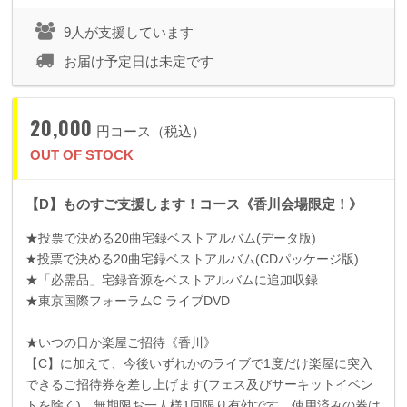
9人が支援しています
お届け予定日は未定です
20,000
円コース（税込）
OUT OF STOCK
【D】ものすご支援します！コース《香川会場限定！》
★投票で決める
20
曲宅録ベストアルバム
(
データ版
)
★投票で決める
20
曲宅録ベストアルバム
(CD
パッケージ版
)
★「必需品」宅録音源をベストアルバムに追加収録
★東京国際フォーラム
C
ライブ
DVD
★いつの日か楽屋ご招待《香川》
【
C
】に加えて、今後いずれかのライブで
1
度だけ楽屋に突入
できるご招待券を差し上げます
(
フェス及びサーキットイベン
トを除く
)
。無期限お一人様
1
回限り有効です。使用済みの券は