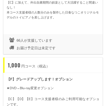
【C】に加えて、外出自粛期間の娯楽として大活躍すること間違い
なし！
本コース支援者様の人数分のみを製作した日食なつこオリジナルモ
デルのトイピアノを差し上げます。
66人が支援しています
お届け予定日は未定です
1,000
円コース（税込）
【F】グレードアップします！オプション
★
DVD
→
Blu-ray
変更オプション
【
C
】【
D
】【
E
】コース支援者様のみご利用可能なオプショ
ンです。