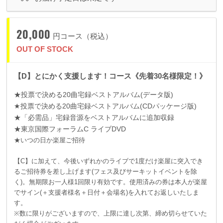
20,000
円コース（税込）
OUT OF STOCK
【D】とにかく支援します！コース《先着30名様限定！》
★投票で決める
20
曲宅録ベストアルバム
(
データ版
)
★投票で決める
20
曲宅録ベストアルバム
(CD
パッケージ版
)
★「必需品」宅録音源をベストアルバムに追加収録
★東京国際フォーラム
C
ライブ
DVD
★いつの日か楽屋ご招待
【C】に加えて、今後いずれかのライブで1度だけ楽屋に突入でき
るご招待券を差し上げます(フェス及びサーキットイベントを除
く)。無期限お一人様1回限り有効です。使用済みの券は本人が楽屋
でサイン(＋支援者様名＋日付＋会場名)を入れてお返しいたしま
す。
※数に限りがございますので、上限に達し次第、締め切らせていた