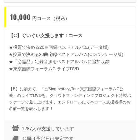
10,000
円コース（税込）
【C】ぐいぐい支援します！コース
★投票で決める
20
曲宅録ベストアルバム
(
データ版
)
★投票で決める
20
曲宅録ベストアルバム
(CD
パッケージ版
)
★「必需品」宅録音源をベストアルバムに追加収録
★東京国際フォーラム
C
ライブ
DVD
【B】に加えて、『△Sing better△Tour 東京国際フォーラムC公
演』のライブDVDを、クラウドファンディングプロジェクト特製パ
ッケージで差し上げます。エンドロールにて本コース支援者様のお
名前一覧を表示します！
1287人が支援しています
お届け予定日は未定です