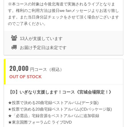
※本コースの対象は今後北海道で実施されるライブとなりま
す。権利のご利用方法は後日we fanメッセージよりお送り致し
ます。また当日身分証チェックをさせて頂く場合がございます
のでご了承ください。
13人が支援しています
お届け予定日は未定です
20,000
円コース（税込）
OUT OF STOCK
【D】いぎなり支援します！コース《宮城会場限定！》
★投票で決める
20
曲宅録ベストアルバム
(
データ版
)
★投票で決める
20
曲宅録ベストアルバム
(CD
パッケージ版
)
★「必需品」宅録音源をベストアルバムに追加収録
★東京国際フォーラム
C
ライブ
DVD