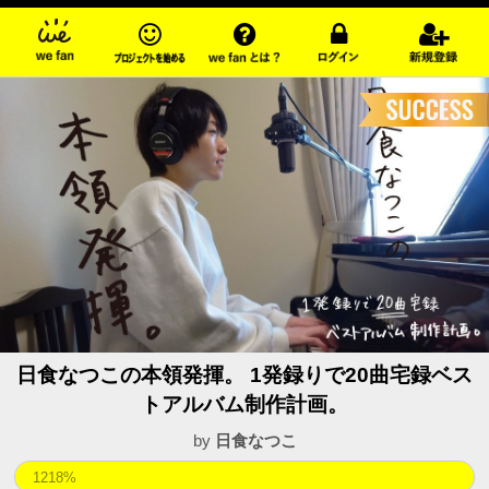
日食なつこの本領発揮。 1発録りで20曲宅録ベス
トアルバム制作計画。
by
日食なつこ
1218%