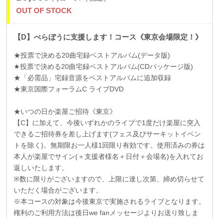
OUT OF STOCK
【D】べらぼうに支援します！コース《東京会場限定！》
★投票で決める
20
曲宅録ベストアルバム
(
データ版
)
★投票で決める
20
曲宅録ベストアルバム
(CD
パッケージ版
)
★「必需品」宅録音源をベストアルバムに追加収録
★東京国際フォーラム
C
ライブ
DVD
★いつの日か楽屋ご招待《東京》
【
C
】に加えて、今後いずれかのライブで
1
度だけ楽屋に突入
できるご招待券を差し上げます
(
フェス及びサーキットイベン
トを除く
)
。無期限お一人様
1
回限り有効です。使用済みの券は
本人が楽屋でサイン
(
＋支援者様名＋日付＋会場名
)
を入れてお
返しいたします。
※数に限りがございますので、上限に達し次第、締め切らせて
いただく場合がございます。
※本コースの対象は今後東京で実施されるライブとなります。
権利のご利用方法は後日we fanメッセージよりお送り致しま