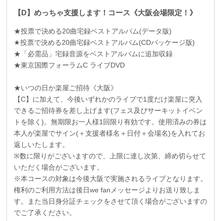
【D】めっちゃ支援します！コース《大阪会場限定！》
★投票で決める
20
曲宅録ベストアルバム
(
データ版
)
★投票で決める
20
曲宅録ベストアルバム
(CD
パッケージ版
)
★「必需品」宅録音源をベストアルバムに追加収録
★東京国際フォーラム
C
ライブ
DVD
★いつの日か楽屋ご招待《大阪》
【
C
】に加えて、今後いずれかのライブで
1
度だけ楽屋に突入
できるご招待券を差し上げます
(
フェス及びサーキットイベン
トを除く
)
。無期限お一人様
1
回限り有効です。使用済みの券は
本人が楽屋でサイン
(
＋支援者様名＋日付＋会場名
)
を入れてお
返しいたします。
※数に限りがございますので、上限に達し次第、締め切らせて
いただく場合がございます。
※本コースの対象は今後大阪で実施されるライブとなります。
権利のご利用方法は後日we fanメッセージよりお送り致しま
す。また当日身分証チェックをさせて頂く場合がございますの
でご了承ください。