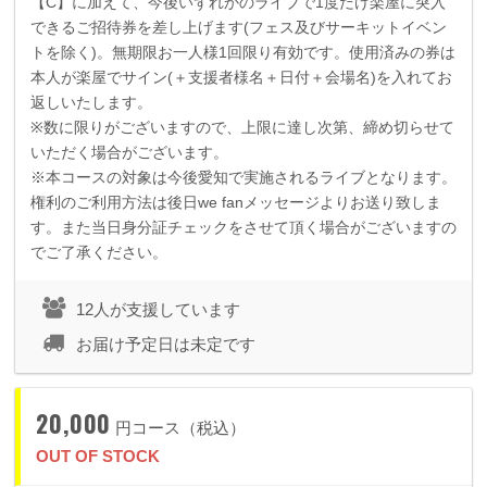
【
C
】に加えて、今後いずれかのライブで
1
度だけ楽屋に突入
できるご招待券を差し上げます
(
フェス及びサーキットイベン
トを除く
)
。無期限お一人様
1
回限り有効です。使用済みの券は
本人が楽屋でサイン
(
＋支援者様名＋日付＋会場名
)
を入れてお
返しいたします。
※数に限りがございますので、上限に達し次第、締め切らせて
いただく場合がございます。
※本コースの対象は今後愛知で実施されるライブとなります。
権利のご利用方法は後日we fanメッセージよりお送り致しま
す。また当日身分証チェックをさせて頂く場合がございますの
でご了承ください。
12人が支援しています
お届け予定日は未定です
20,000
円コース（税込）
OUT OF STOCK