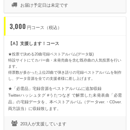
お届け予定日は未定です
3,000
円コース（税込）
【A】支援します！コース
★投票で決める20曲宅録ベストアルバム(データ版)
特設サイトにてカバー曲・未発売曲を含む既存曲の人気投票を行い
ます。
得票数が多かった上位20曲で弾き語りの宅録ベストアルバムを制作
し、データ音源を全ての支援者様に差し上げます。
★「必需品」宅録音源をベストアルバムに追加収録
Twitter
ハッシュタグ
#
うたつなぎ で解禁した未発表曲「必需
品」の宅録データを、本ベストアルバム（データ
ver.
・
CDver.
両方該当）に収録致します。
203人が支援しています