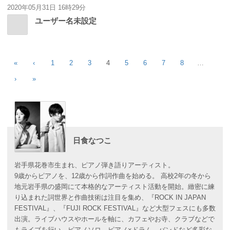
2020年05月31日 16時29分
ユーザー名未設定
«
‹
1
2
3
4
5
6
7
8
…
›
»
日食なつこ
岩手県花巻市生まれ、ピアノ弾き語りアーティスト。
9歳からピアノを、12歳から作詞作曲を始める。 高校2年の冬から
地元岩手県の盛岡にて本格的なアーティスト活動を開始。緻密に練
り込まれた詞世界と作曲技術は注目を集め、『ROCK IN JAPAN
FESTIVAL』、『FUJI ROCK FESTIVAL』など大型フェスにも多数
出演。ライブハウスやホールを軸に、カフェやお寺、クラブなどで
もライブを行い、ピアノソロ、ピアノ×ドラム、バンドなど多彩な