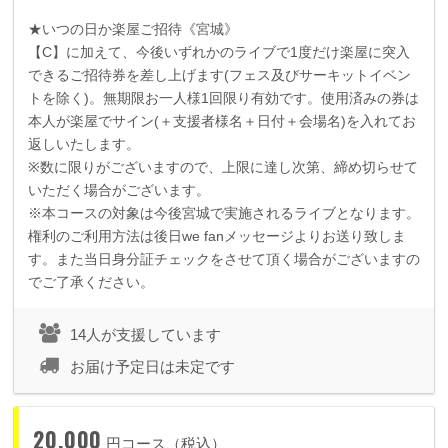
★いつの日か楽屋ご招待《宮城》
【
C
】に加えて、今後いずれかのライブで
1
度だけ楽屋に突入
できるご招待券を差し上げます
(
フェス及びサーキットイベン
トを除く
)
。無期限お一人様
1
回限り有効です。使用済みの券は
本人が楽屋でサイン
(
＋支援者様名＋日付＋会場名
)
を入れてお
返しいたします。
※数に限りがございますので、上限に達し次第、締め切らせて
いただく場合がございます。
※本コースの対象は今後宮城で実施されるライブとなります。
権利のご利用方法は後日we fanメッセージよりお送り致しま
す。また当日身分証チェックをさせて頂く場合がございますの
でご了承ください。
14人が支援しています
お届け予定日は未定です
20,000
円コース（税込）