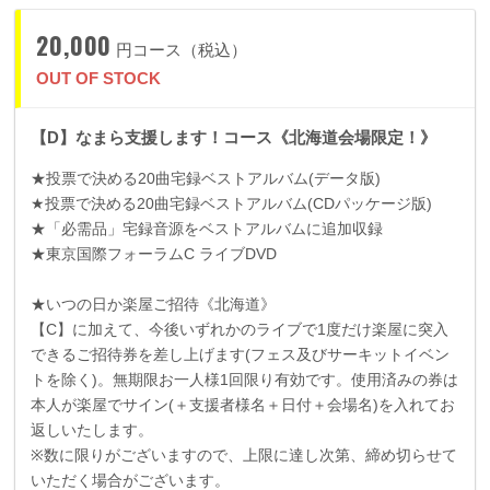
20,000
円コース（税込）
OUT OF STOCK
【D】なまら支援します！コース《北海道会場限定！》
★投票で決める
20
曲宅録ベストアルバム
(
データ版
)
★投票で決める
20
曲宅録ベストアルバム
(CD
パッケージ版
)
★「必需品」宅録音源をベストアルバムに追加収録
★東京国際フォーラム
C
ライブ
DVD
★いつの日か楽屋ご招待《北海道》
【
C
】に加えて、今後いずれかのライブで
1
度だけ楽屋に突入
できるご招待券を差し上げます
(
フェス及びサーキットイベン
トを除く
)
。無期限お一人様
1
回限り有効です。使用済みの券は
本人が楽屋でサイン
(
＋支援者様名＋日付＋会場名
)
を入れてお
返しいたします。
※数に限りがございますので、上限に達し次第、締め切らせて
いただく場合がございます。