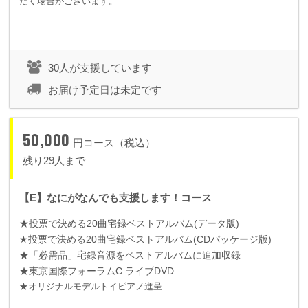
だく場合がございます。
30人が支援しています
お届け予定日は未定です
50,000
円コース（税込）
残り29人まで
【E】なにがなんでも支援します！コース
★投票で決める
20
曲宅録ベストアルバム
(
データ版
)
★投票で決める
20
曲宅録ベストアルバム
(CD
パッケージ版
)
★「必需品」宅録音源をベストアルバムに追加収録
★東京国際フォーラム
C
ライブ
DVD
★オリジナルモデルトイピアノ進呈