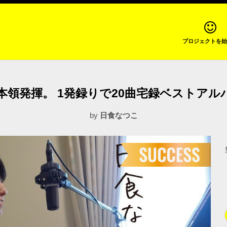
プロジェクトを始
本領発揮。 1発録りで20曲宅録ベストアル
by
日食なつこ