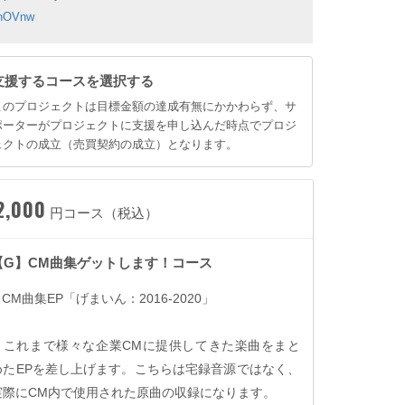
nOVnw
支援するコースを選択する
このプロジェクトは目標金額の達成有無にかかわらず、サ
ポーターがプロジェクトに支援を申し込んだ時点でプロジ
ェクトの成立（売買契約の成立）となります。
2,000
円コース（税込）
【G】CM曲集ゲットします！コース
★
CM
曲集
EP
「げまいん：
2016-2020
」
これまで様々な企業
CM
に提供してきた楽曲をまと
めた
EP
を差し上げます。こちらは宅録音源ではなく、
実際に
CM
内で使用された原曲の収録になります。