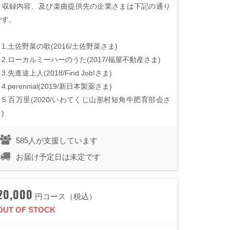
収録内容、及び楽曲提供先の企業さまは下記の通り
です。
1.
土佐野菜の歌
(
2016/
土佐野菜さま
)
2.
ローカルミーハーのうた
(
2017/
福屋不動産さま
)
3.
先進途上人
(
2018/Find Job!
さま
)
4.perennial
(
2019/
新日本製薬さま
)
5.
百万里
(
2020/
いわてくじ山形村短角牛肥育部会さ
ま
)
585人が支援しています
お届け予定日は未定です
20,000
円コース（税込）
OUT OF STOCK