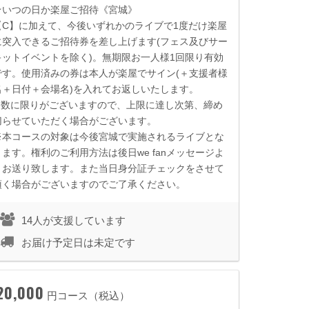
★いつの日か楽屋ご招待《宮城》
【
C
】に加えて、今後いずれかのライブで
1
度だけ楽屋
に突入できるご招待券を差し上げます
(
フェス及びサー
キットイベントを除く
)
。無期限お一人様
1
回限り有効
です。使用済みの券は本人が楽屋でサイン
(
＋支援者様
名＋日付＋会場名
)
を入れてお返しいたします。
※数に限りがございますので、上限に達し次第、締め
切らせていただく場合がございます。
※本コースの対象は今後宮城で実施されるライブとな
ります。権利のご利用方法は後日we fanメッセージよ
りお送り致します。また当日身分証チェックをさせて
頂く場合がございますのでご了承ください。
14人が支援しています
お届け予定日は未定です
20,000
円コース（税込）