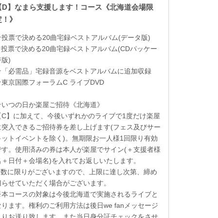
【D】なまら支援します！コース《北海道会場限
定！》
★投票で決める
20
曲宅録ベストアルバム
(
データ版
)
★投票で決める
20
曲宅録ベストアルバム
(CD
パッケー
ジ版
)
★「必需品」宅録音源をベストアルバムに追加収録
★東京国際フォーラム
C
ライブ
DVD
★いつの日か楽屋ご招待《北海道》
【
C
】に加えて、今後いずれかのライブで
1
度だけ楽屋
に突入できるご招待券を差し上げます
(
フェス及びサー
キットイベントを除く
)
。無期限お一人様
1
回限り有効
です。使用済みの券は本人が楽屋でサイン
(
＋支援者様
名＋日付＋会場名
)
を入れてお返しいたします。
※数に限りがございますので、上限に達し次第、締め
切らせていただく場合がございます。
※本コースの対象は今後北海道で実施されるライブと
なります。権利のご利用方法は後日we fanメッセージ
よりお送り致します。また当日身分証チェックをさせ