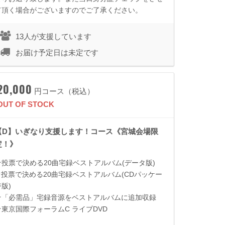
て頂く場合がございますのでご了承ください。
13人が支援しています
お届け予定日は未定です
20,000
円コース（税込）
OUT OF STOCK
【D】いぎなり支援します！コース《宮城会場限
定！》
★投票で決める
20
曲宅録ベストアルバム
(
データ版
)
★投票で決める
20
曲宅録ベストアルバム
(CD
パッケー
ジ版
)
★「必需品」宅録音源をベストアルバムに追加収録
★東京国際フォーラム
C
ライブ
DVD