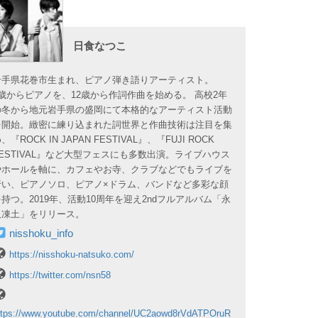
日食なつこ
岩手県花巻市生まれ、ピアノ弾き語りアーティスト。
9歳からピアノを、12歳から作詞作曲を始める。 高校2年
の冬から地元岩手県の盛岡にて本格的なアーティスト活動
を開始。緻密に練り込まれた詞世界と作曲技術は注目を集
、『ROCK IN JAPAN FESTIVAL』、『FUJI ROCK
FESTIVAL』など大型フェスにも多数出演。ライブハウス
やホールを軸に、カフェやお寺、クラブなどでもライブを
行い、ピアノソロ、ピアノ×ドラム、バンドなど多彩な顔
を持つ。2019年、活動10周年を迎え2ndフルアルバム「永
久凍土」をリリース。
nisshoku_info
https://nisshoku-natsuko.com/
https://twitter.com/nsn58
ttps://www.youtube.com/channel/UC2aowd8rVdATPOruR