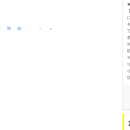
8
39
40
…
›
»