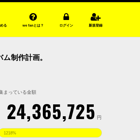
める
we fanとは？
ログイン
新規登録
バム制作計画。
集まっている金額
24,365,725
円
1218%