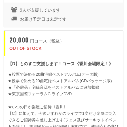
9人が支援しています
お届け予定日は未定です
20,000
円コース（税込）
OUT OF STOCK
【D】ものすご支援します！コース《香川会場限定！》
★投票で決める
20
曲宅録ベストアルバム
(
データ版
)
★投票で決める
20
曲宅録ベストアルバム
(CD
パッケージ版
)
★「必需品」宅録音源をベストアルバムに追加収録
★東京国際フォーラム
C
ライブ
DVD
★いつの日か楽屋ご招待《香川》
【
C
】に加えて、今後いずれかのライブで
1
度だけ楽屋に突入
できるご招待券を差し上げます
(
フェス及びサーキットイベン
トを除く
)
。無期限お一人様
1
回限り有効です。使用済みの券は