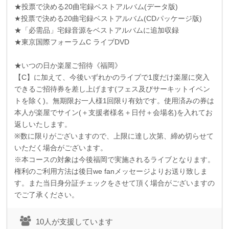
★投票で決める
20
曲宅録ベストアルバム
(
データ版
)
★投票で決める
20
曲宅録ベストアルバム
(CD
パッケージ版
)
★「必需品」宅録音源をベストアルバムに追加収録
★東京国際フォーラム
C
ライブ
DVD
★いつの日か楽屋ご招待《福岡》
【
C
】に加えて、今後いずれかのライブで
1
度だけ楽屋に突入
できるご招待券を差し上げます
(
フェス及びサーキットイベン
トを除く
)
。無期限お一人様
1
回限り有効です。使用済みの券は
本人が楽屋でサイン
(
＋支援者様名＋日付＋会場名
)
を入れてお
返しいたします。
※数に限りがございますので、上限に達し次第、締め切らせて
いただく場合がございます。
※本コースの対象は今後福岡で実施されるライブとなります。
権利のご利用方法は後日we fanメッセージよりお送り致しま
す。また当日身分証チェックをさせて頂く場合がございますの
でご了承ください。
10人が支援しています