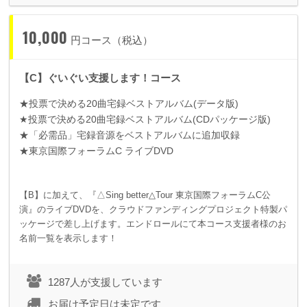
10,000
円コース（税込）
【C】ぐいぐい支援します！コース
★投票で決める
20
曲宅録ベストアルバム
(
データ版
)
★投票で決める
20
曲宅録ベストアルバム
(CD
パッケージ版
)
★「必需品」宅録音源をベストアルバムに追加収録
★東京国際フォーラム
C
ライブ
DVD
【B】に加えて、『△Sing better△Tour 東京国際フォーラムC公
演』のライブDVDを、クラウドファンディングプロジェクト特製パ
ッケージで差し上げます。エンドロールにて本コース支援者様のお
名前一覧を表示します！
1287人が支援しています
お届け予定日は未定です