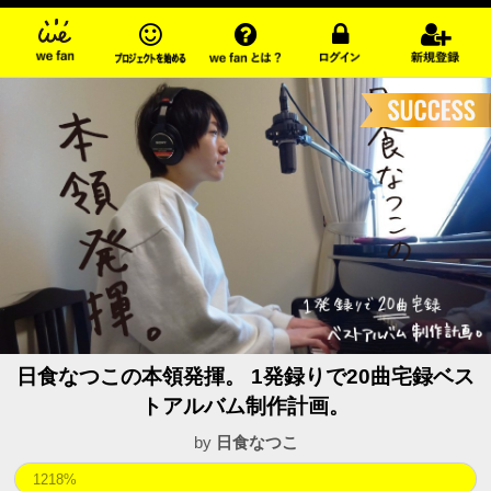
日食なつこの本領発揮。 1発録りで20曲宅録ベス
トアルバム制作計画。
by
日食なつこ
1218%