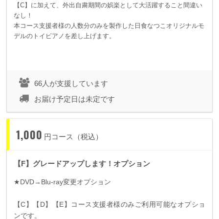
【C】に加えて、外出自粛期間の娯楽として大活躍すること間違い
なし！
本コース支援者様の人数分のみを製作した日食なつこオリジナルモ
デルのトイピアノを差し上げます。
66人が支援しています
お届け予定日は未定です
1,000
円コース（税込）
【F】グレードアップします！オプション
★
DVD
→
Blu-ray
変更オプション
【
C
】【
D
】【
E
】コース支援者様のみご利用可能なオプショ
ンです。