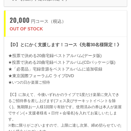
20,000
円コース（税込）
OUT OF STOCK
【D】とにかく支援します！コース《先着30名様限定！》
★投票で決める
20
曲宅録ベストアルバム
(
データ版
)
★投票で決める
20
曲宅録ベストアルバム
(CD
パッケージ版
)
★「必需品」宅録音源をベストアルバムに追加収録
★東京国際フォーラム
C
ライブ
DVD
★いつの日か楽屋ご招待
【C】に加えて、今後いずれかのライブで1度だけ楽屋に突入でき
るご招待券を差し上げます(フェス及びサーキットイベントを除
く)。無期限お一人様1回限り有効です。使用済みの券は本人が楽屋
でサイン(＋支援者様名＋日付＋会場名)を入れてお返しいたしま
す。
※数に限りがございますので、上限に達し次第、締め切らせていた