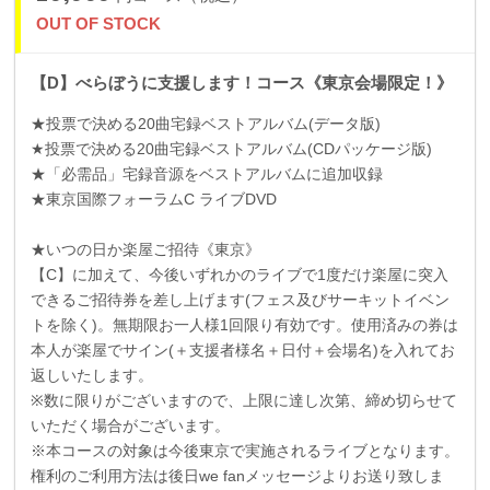
OUT OF STOCK
【D】べらぼうに支援します！コース《東京会場限定！》
★投票で決める
20
曲宅録ベストアルバム
(
データ版
)
★投票で決める
20
曲宅録ベストアルバム
(CD
パッケージ版
)
★「必需品」宅録音源をベストアルバムに追加収録
★東京国際フォーラム
C
ライブ
DVD
★いつの日か楽屋ご招待《東京》
【
C
】に加えて、今後いずれかのライブで
1
度だけ楽屋に突入
できるご招待券を差し上げます
(
フェス及びサーキットイベン
トを除く
)
。無期限お一人様
1
回限り有効です。使用済みの券は
本人が楽屋でサイン
(
＋支援者様名＋日付＋会場名
)
を入れてお
返しいたします。
※数に限りがございますので、上限に達し次第、締め切らせて
いただく場合がございます。
※本コースの対象は今後東京で実施されるライブとなります。
権利のご利用方法は後日we fanメッセージよりお送り致しま