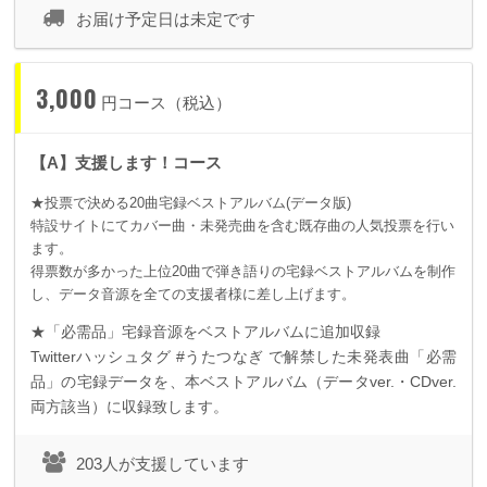
お届け予定日は未定です
3,000
円コース（税込）
【A】支援します！コース
★投票で決める20曲宅録ベストアルバム(データ版)
特設サイトにてカバー曲・未発売曲を含む既存曲の人気投票を行い
ます。
得票数が多かった上位20曲で弾き語りの宅録ベストアルバムを制作
し、データ音源を全ての支援者様に差し上げます。
★「必需品」宅録音源をベストアルバムに追加収録
Twitter
ハッシュタグ
#
うたつなぎ で解禁した未発表曲「必需
品」の宅録データを、本ベストアルバム（データ
ver.
・
CDver.
両方該当）に収録致します。
203人が支援しています