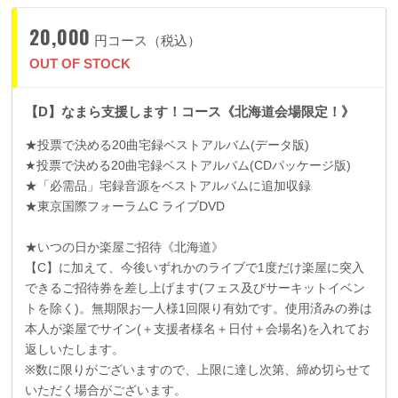
20,000
円コース（税込）
OUT OF STOCK
【D】なまら支援します！コース《北海道会場限定！》
★投票で決める
20
曲宅録ベストアルバム
(
データ版
)
★投票で決める
20
曲宅録ベストアルバム
(CD
パッケージ版
)
★「必需品」宅録音源をベストアルバムに追加収録
★東京国際フォーラム
C
ライブ
DVD
★いつの日か楽屋ご招待《北海道》
【
C
】に加えて、今後いずれかのライブで
1
度だけ楽屋に突入
できるご招待券を差し上げます
(
フェス及びサーキットイベン
トを除く
)
。無期限お一人様
1
回限り有効です。使用済みの券は
本人が楽屋でサイン
(
＋支援者様名＋日付＋会場名
)
を入れてお
返しいたします。
※数に限りがございますので、上限に達し次第、締め切らせて
いただく場合がございます。