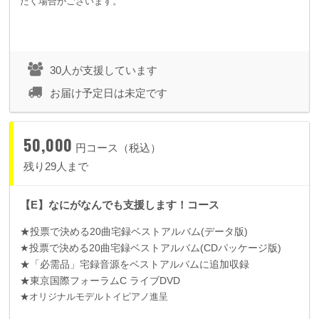
だく場合がございます。
30人が支援しています
お届け予定日は未定です
50,000
円コース（税込）
残り29人まで
【E】なにがなんでも支援します！コース
★投票で決める
20
曲宅録ベストアルバム
(
データ版
)
★投票で決める
20
曲宅録ベストアルバム
(CD
パッケージ版
)
★「必需品」宅録音源をベストアルバムに追加収録
★東京国際フォーラム
C
ライブ
DVD
★オリジナルモデルトイピアノ進呈