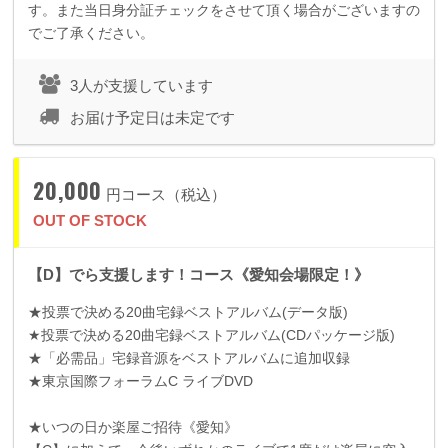
す。また当日身分証チェックをさせて頂く場合がございますの
でご了承ください。
3人が支援しています
お届け予定日は未定です
20,000
円コース（税込）
OUT OF STOCK
【D】でら支援します！コース《愛知会場限定！》
★投票で決める
20
曲宅録ベストアルバム
(
データ版
)
★投票で決める
20
曲宅録ベストアルバム
(CD
パッケージ版
)
★「必需品」宅録音源をベストアルバムに追加収録
★東京国際フォーラム
C
ライブ
DVD
★いつの日か楽屋ご招待《愛知》