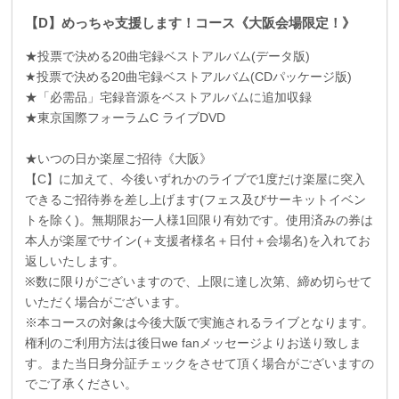
【D】めっちゃ支援します！コース《大阪会場限定！》
★投票で決める
20
曲宅録ベストアルバム
(
データ版
)
★投票で決める
20
曲宅録ベストアルバム
(CD
パッケージ版
)
★「必需品」宅録音源をベストアルバムに追加収録
★東京国際フォーラム
C
ライブ
DVD
★いつの日か楽屋ご招待《大阪》
【
C
】に加えて、今後いずれかのライブで
1
度だけ楽屋に突入
できるご招待券を差し上げます
(
フェス及びサーキットイベン
トを除く
)
。無期限お一人様
1
回限り有効です。使用済みの券は
本人が楽屋でサイン
(
＋支援者様名＋日付＋会場名
)
を入れてお
返しいたします。
※数に限りがございますので、上限に達し次第、締め切らせて
いただく場合がございます。
※本コースの対象は今後大阪で実施されるライブとなります。
権利のご利用方法は後日we fanメッセージよりお送り致しま
す。また当日身分証チェックをさせて頂く場合がございますの
でご了承ください。