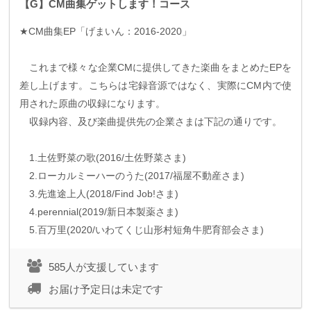
【G】CM曲集ゲットします！コース
★
CM
曲集
EP
「げまいん：
2016-2020
」
これまで様々な企業
CM
に提供してきた楽曲をまとめた
EP
を
差し上げます。こちらは宅録音源ではなく、実際に
CM
内で使
用された原曲の収録になります。
収録内容、及び楽曲提供先の企業さまは下記の通りです。
1.
土佐野菜の歌
(
2016/
土佐野菜さま
)
2.
ローカルミーハーのうた
(
2017/
福屋不動産さま
)
3.
先進途上人
(
2018/Find Job!
さま
)
4.perennial
(
2019/
新日本製薬さま
)
5.
百万里
(
2020/
いわてくじ山形村短角牛肥育部会さま
)
585人が支援しています
お届け予定日は未定です