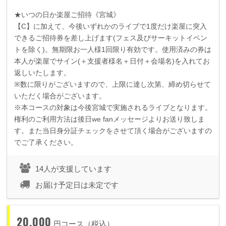
★いつの日か楽屋ご招待《宮城》
【
C
】に加えて、今後いずれかのライブで
1
度だけ楽屋に突入
できるご招待券を差し上げます
(
フェス及びサーキットイベン
トを除く
)
。無期限お一人様
1
回限り有効です。使用済みの券は
本人が楽屋でサイン
(
＋支援者様名＋日付＋会場名
)
を入れてお
返しいたします。
※数に限りがございますので、上限に達し次第、締め切らせて
いただく場合がございます。
※本コースの対象は今後宮城で実施されるライブとなります。
権利のご利用方法は後日we fanメッセージよりお送り致しま
す。また当日身分証チェックをさせて頂く場合がございますの
でご了承ください。
14人が支援しています
お届け予定日は未定です
20,000
円コース（税込）