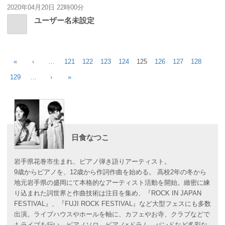
2020年04月20日 22時00分
ユーザー名未設定
«
‹
…
121
122
123
124
125
126
127
128
129
…
›
»
日食なつこ
岩手県花巻市生まれ、ピアノ弾き語りアーティスト。
9歳からピアノを、12歳から作詞作曲を始める。 高校2年の冬から
地元岩手県の盛岡にて本格的なアーティスト活動を開始。緻密に練
り込まれた詞世界と作曲技術は注目を集め、『ROCK IN JAPAN
FESTIVAL』、『FUJI ROCK FESTIVAL』など大型フェスにも多数
出演。ライブハウスやホールを軸に、カフェやお寺、クラブなどで
もライブを行い、ピアノソロ、ピアノ×ドラム、バンドなど多彩な