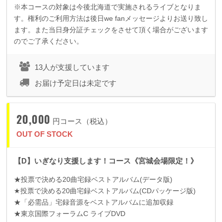
※本コースの対象は今後北海道で実施されるライブとなりま
す。権利のご利用方法は後日we fanメッセージよりお送り致し
ます。また当日身分証チェックをさせて頂く場合がございます
のでご了承ください。
13人が支援しています
お届け予定日は未定です
20,000
円コース（税込）
OUT OF STOCK
【D】いぎなり支援します！コース《宮城会場限定！》
★投票で決める
20
曲宅録ベストアルバム
(
データ版
)
★投票で決める
20
曲宅録ベストアルバム
(CD
パッケージ版
)
★「必需品」宅録音源をベストアルバムに追加収録
★東京国際フォーラム
C
ライブ
DVD