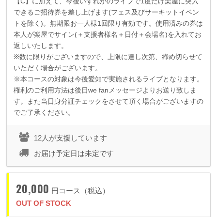
【
C
】に加えて、今後いずれかのライブで
1
度だけ楽屋に突入
できるご招待券を差し上げます
(
フェス及びサーキットイベン
トを除く
)
。無期限お一人様
1
回限り有効です。使用済みの券は
本人が楽屋でサイン
(
＋支援者様名＋日付＋会場名
)
を入れてお
返しいたします。
※数に限りがございますので、上限に達し次第、締め切らせて
いただく場合がございます。
※本コースの対象は今後愛知で実施されるライブとなります。
権利のご利用方法は後日we fanメッセージよりお送り致しま
す。また当日身分証チェックをさせて頂く場合がございますの
でご了承ください。
12人が支援しています
お届け予定日は未定です
20,000
円コース（税込）
OUT OF STOCK