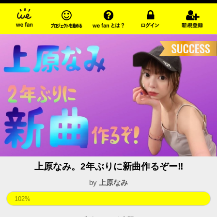
上原なみ。2年ぶりに新曲作るぞー‼️
by
上原なみ
102%