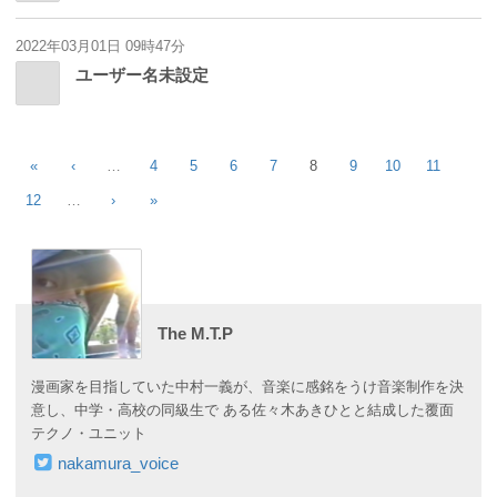
2022年03月01日 09時47分
ユーザー名未設定
«
‹
…
4
5
6
7
8
9
10
11
12
…
›
»
The M.T.P
漫画家を目指していた中村一義が、音楽に感銘をうけ音楽制作を決
意し、中学・高校の同級生で ある佐々木あきひとと結成した覆面
テクノ・ユニット
nakamura_voice