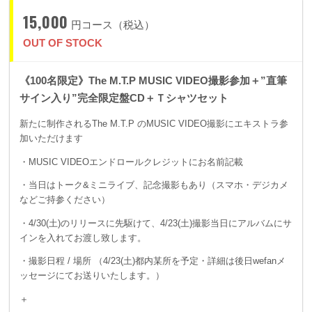
15,000
円コース（税込）
OUT OF STOCK
《100名限定》The M.T.P MUSIC VIDEO撮影参加＋”直筆
サイン入り”完全限定盤CD＋Ｔシャツセット
新たに制作されるThe M.T.P のMUSIC VIDEO撮影にエキストラ参
加いただけます
・MUSIC VIDEOエンドロールクレジットにお名前記載
・当日はトーク&ミニライブ、記念撮影もあり（スマホ・デジカメ
などご持参ください）
・4/30(土)のリリースに先駆けて、4/23(土)撮影当日にアルバムにサ
インを入れてお渡し致します。
・撮影日程 / 場所 （4/23(土)都内某所を予定・詳細は後日wefanメ
ッセージにてお送りいたします。）
＋