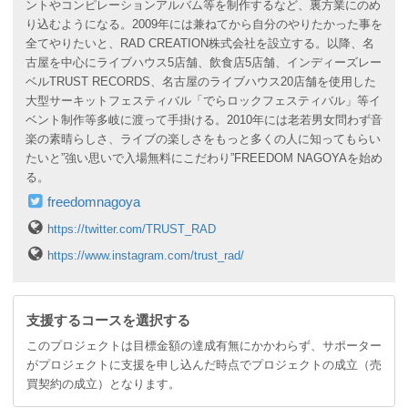
ントやコンピレーションアルバム等を制作するなど、裏方業にのめ
り込むようになる。2009年には兼ねてから自分のやりたかった事を
全てやりたいと、RAD CREATION株式会社を設立する。以降、名
古屋を中心にライブハウス5店舗、飲食店5店舗、インディーズレー
ベルTRUST RECORDS、名古屋のライブハウス20店舗を使用した
大型サーキットフェスティバル「でらロックフェスティバル」等イ
ベント制作等多岐に渡って手掛ける。2010年には老若男女問わず音
楽の素晴らしさ、ライブの楽しさをもっと多くの人に知ってもらい
たいと”強い思いで入場無料にこだわり”FREEDOM NAGOYAを始め
る。
freedomnagoya
https://twitter.com/TRUST_RAD
https://www.instagram.com/trust_rad/
支援するコースを選択する
このプロジェクトは目標金額の達成有無にかかわらず、サポーター
がプロジェクトに支援を申し込んだ時点でプロジェクトの成立（売
買契約の成立）となります。