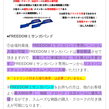
■FREEDOMミサンガバンド
①会場到着後、
FREEDOMミサンガバンド専用レーンから
入場が可能！
FREEDOMミサンガバンドは
事前郵送
させて
頂きますので、
装着してご来場頂けば、引き換えは不要で
す。
FREEDOMミサンガバンド専用レーンから
リストバン
ドチェックのみでスムーズにご入場
いただけます。
※「１ドリンク付き入場引換券」は必要ございません。
②
FREEDOMミサンガバンド
をお持ちの方は、他のお客様
より
最大60分早く、物販・クローク・出店ホールに優先入
場
するができ、スムーズな物販の購入・クロークの引き換
えが可能になります。