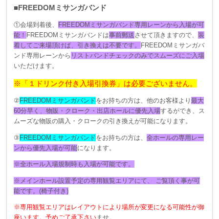
■FREEDOMミサンガバンド
①会場到着後、
FREEDOMミサンガバンド専用レーンから入場が可
能！
F
REEDOMミサンガバンドは
事前郵送
させて頂きますので、
装
着してご来場頂けば、引き換えは不要です。
FREEDOMミサンガバ
ンド専用レーンから
リストバンドチェックのみでスムーズにご入場
いただけます。
※「１ドリンク付き入場引換券」は必要ございません。
②
FREEDOMミサンガバンド
をお持ちの方は、他のお客様より
最大
60分早く、物販・クローク・出店ホールに優先入場
するができ、ス
ムーズな物販の購入・クロークの引き換えが可能になります。
③
FREEDOMミサンガバンド
をお持ちの方は、
全ホールの専用レー
ンから優先入場が可能
になります。
※全ホール入場規制時も入場が可能です。
※メインホール設置予定の専用観覧エリアにて、 ご覧頂く事が可
能です。(椅子付き)
※専用観覧エリアはレイアウトにより場所が変更になる可能性が御
座います。予めご了承下さい
ませ。