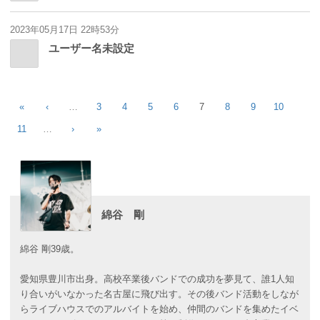
2023年05月17日 22時53分
ユーザー名未設定
«
‹
…
3
4
5
6
7
8
9
10
11
…
›
»
綿谷 剛
綿谷 剛39歳。
愛知県豊川市出身。高校卒業後バンドでの成功を夢見て、誰1人知
り合いがいなかった名古屋に飛び出す。その後バンド活動をしなが
らライブハウスでのアルバイトを始め、仲間のバンドを集めたイベ