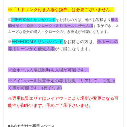
※「１ドリンク付き入場引換券」は必要ございません。
②
FREEDOMミサンガバンド
をお持ちの方は、他のお客様より
最大
60分早く、物販・クローク・出店ホールに優先入場
するができ、ス
ムーズな物販の購入・クロークの引き換えが可能になります。
③
FREEDOMミサンガバンド
をお持ちの方は、
全ホールの
専用レーンから優先入場
が可能になります。
※全ホール入場規制時も入場が可能です。
※メインホール設置予定の専用観覧エリアにて、 ご覧頂
く事が可能です。(椅子付き)
※専用観覧エリアはレイアウトにより場所が変更になる可
能性が御座います。予めご了承下さいませ。
■あなただけの専用スペース