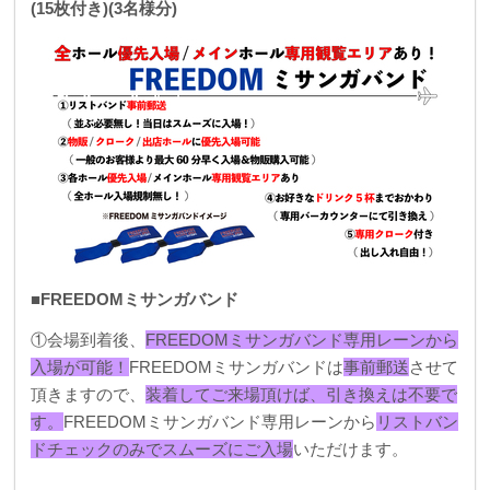
(15枚付き)(3名様分)
■FREEDOMミサンガバンド
①会場到着後、
FREEDOMミサンガバンド専用レーンから
入場が可能！
FREEDOMミサンガバンドは
事前郵送
させて
頂きますので、
装着してご来場頂けば、引き換えは不要で
す。
FREEDOMミサンガバンド専用レーンから
リストバン
ドチェックのみでスムーズにご入場
いただけます。