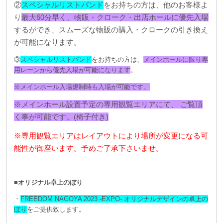
②
スペシャルリストバンド
をお持ちの方は、他のお客様よ
り
最大60分早く、物販・クローク・出店ホールに優先入場
するができ、スムーズな物販の購入・クロークの引き換え
が可能になります。
③
スペシャルリストバンド
をお持ちの方は、
メインホールに限り専
用レーンから優先入場が可能になります
。
※メインホール入場規制時も入場が可能です。
※メインホール設置予定の専用観覧エリアにて、 ご覧頂
く事が可能です。(椅子付き)
※専用観覧エリアはレイアウトにより場所が変更になる可
能性が御座います。予めご了承下さいませ。
■オリジナル卓上のぼり
・
FREEDOM NAGOYA 2023 -EXPO- オリジナルデザインの卓上の
ぼり
をご提供致します。