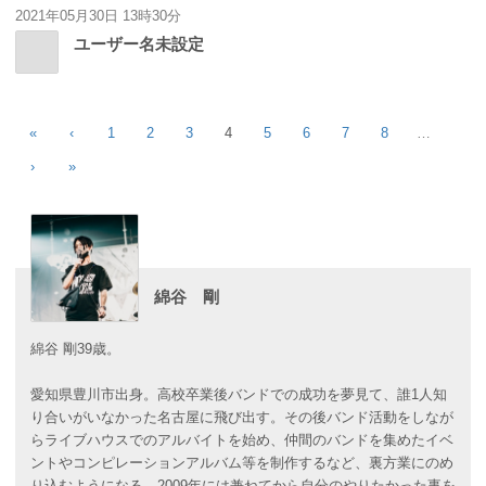
2021年05月30日 13時30分
ユーザー名未設定
«
‹
1
2
3
4
5
6
7
8
…
›
»
綿谷 剛
綿谷 剛39歳。
愛知県豊川市出身。高校卒業後バンドでの成功を夢見て、誰1人知
り合いがいなかった名古屋に飛び出す。その後バンド活動をしなが
らライブハウスでのアルバイトを始め、仲間のバンドを集めたイベ
ントやコンピレーションアルバム等を制作するなど、裏方業にのめ
り込むようになる。2009年には兼ねてから自分のやりたかった事を