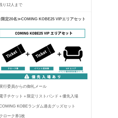
残り12人まで
≪限定20名≫COMING KOBE25 VIPエリアセット
◾️実行委員からの御礼メール
◾️電子チケット＋限定リストバンド＋優先入場
◾️COMING KOBEランダム過去グッズセット
◾️クローク券1枚