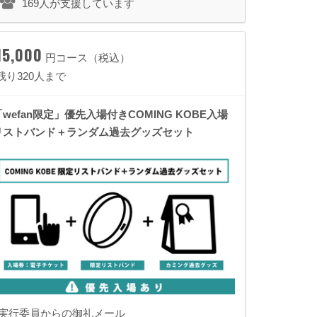
169人が支援しています
15,000
円コース（税込）
残り320人まで
「wefan限定」優先入場付きCOMING KOBE入場
リストバンド＋ランダム過去グッズセット
◾️実行委員からの御礼メール