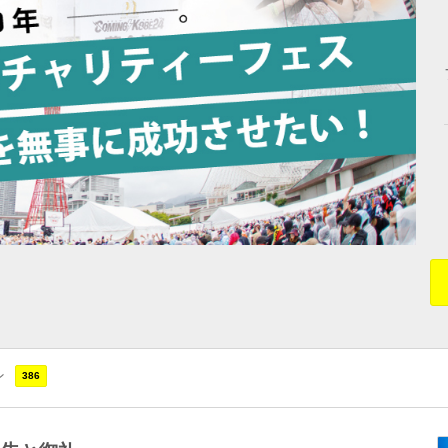
ン
386