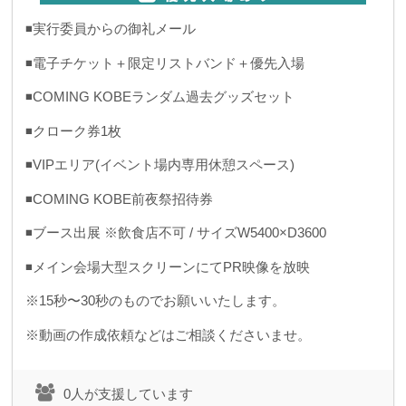
◾️実行委員からの御礼メール
◾️電子チケット＋限定リストバンド＋優先入場
◾️COMING KOBEランダム過去グッズセット
◾️クローク券1枚
◾️VIPエリア(イベント場内専用休憩スペース)
◾️COMING KOBE前夜祭招待券
◾️ブース出展 ※飲食店不可 / サイズW5400×D3600
◾️メイン会場大型スクリーンにてPR映像を放映
※15秒〜30秒のものでお願いいたします。
※動画の作成依頼などはご相談くださいませ。
0人が支援しています