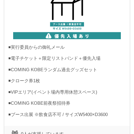
◾️実行委員からの御礼メール
◾️電子チケット＋限定リストバンド＋優先入場
◾️COMING KOBEランダム過去グッズセット
◾️クローク券1枚
◾️VIPエリア(イベント場内専用休憩スペース)
◾️COMING KOBE前夜祭招待券
◾️ブース出展 ※飲食店不可 / サイズW5400×D3600
0人が支援しています