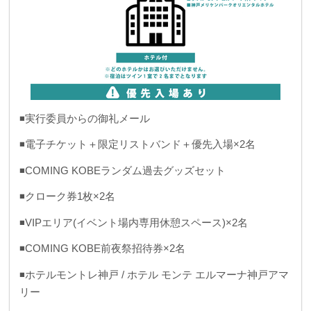
◾️実行委員からの御礼メール
◾️電子チケット＋限定リストバンド＋優先入場×2名
◾️COMING KOBEランダム過去グッズセット
◾️クローク券1枚×2名
◾️VIPエリア(イベント場内専用休憩スペース)×2名
◾️COMING KOBE前夜祭招待券×2名
◾️ホテルモントレ神戸 / ホテル モンテ エルマーナ神戸アマ
リー