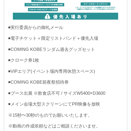
◾️実行委員からの御礼メール
◾️電子チケット＋限定リストバンド＋優先入場
◾️COMING KOBEランダム過去グッズセット
◾️クローク券1枚
◾️VIPエリア(イベント場内専用休憩スペース)
◾️COMING KOBE前夜祭招待券
◾️ブース出展 ※飲食店不可 / サイズW5400×D3600
◾️メイン会場大型スクリーンにてPR映像を放映
※15秒〜30秒のものでお願いいたします。
※動画の作成依頼などはご相談くださいませ。