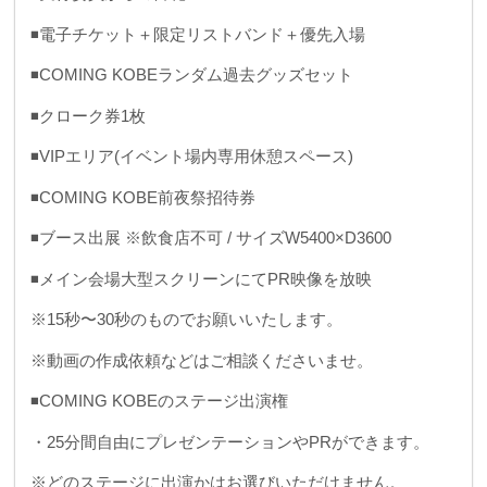
◾️電子チケット＋限定リストバンド＋優先入場
◾️COMING KOBEランダム過去グッズセット
◾️クローク券1枚
◾️VIPエリア(イベント場内専用休憩スペース)
◾️COMING KOBE前夜祭招待券
◾️ブース出展 ※飲食店不可 / サイズW5400×D3600
◾️メイン会場大型スクリーンにてPR映像を放映
※15秒〜30秒のものでお願いいたします。
※動画の作成依頼などはご相談くださいませ。
◾️COMING KOBEのステージ出演権
・25分間自由にプレゼンテーションやPRができます。
※どのステージに出演かはお選びいただけません。