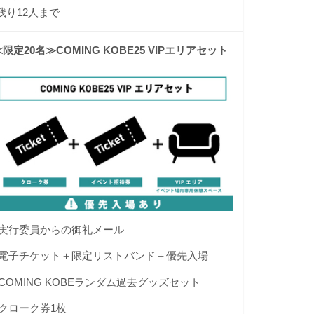
残り12人まで
≪限定20名≫COMING KOBE25 VIPエリアセット
◾️実行委員からの御礼メール
◾️電子チケット＋限定リストバンド＋優先入場
◾️COMING KOBEランダム過去グッズセット
◾️クローク券1枚