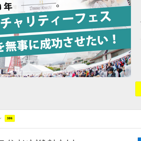
ン
386