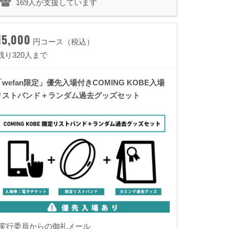
169人が支援しています
15,000
円コース（税込）
残り320人まで
「wefan限定」優先入場付きCOMING KOBE入場
リストバンド＋ランダム過去グッズセット
◾️実行委員からの御礼メール