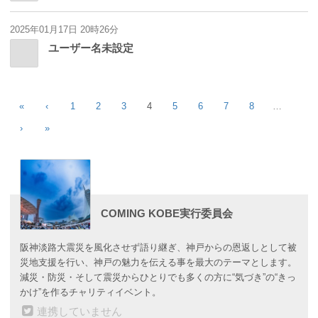
2025年01月17日 20時26分
ユーザー名未設定
«
‹
1
2
3
4
5
6
7
8
…
›
»
COMING KOBE実行委員会
阪神淡路大震災を風化させず語り継ぎ、神戸からの恩返しとして被
災地支援を行い、神戸の魅力を伝える事を最大のテーマとします。
減災・防災・そして震災からひとりでも多くの方に“気づき”の“きっ
かけ”を作るチャリティイベント。
連携していません