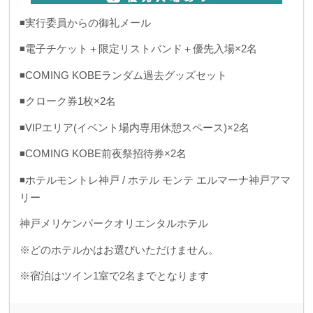
◾️実行委員からの御礼メール
◾️電子チケット＋限定リストバンド＋優先入場×2名
◾️COMING KOBEランダム過去グッズセット
◾️クローク券1枚×2名
◾️VIPエリア(イベント場内専用休憩スペース)×2名
◾️COMING KOBE前夜祭招待券×2名
◾️ホテルモントレ神戸 / ホテル モンテ エルマーナ神戸アマ
リー
神戸メリケンパークオリエンタルホテル
※どのホテルかはお選びいただけません。
※宿泊はツイン1室で2名までとなります