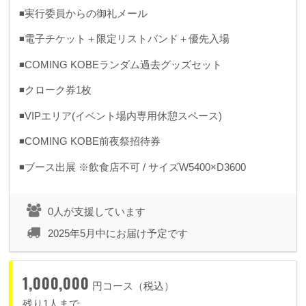
◾️実行委員からの御礼メール
◾️電子チケット＋限定リストバンド＋優先入場
◾️COMING KOBEランダム過去グッズセット
◾️クローク券1枚
◾️VIPエリア(イベント場内専用休憩スペース)
◾️COMING KOBE前夜祭招待券
◾️ブース出展 ※飲食店不可 / サイズW5400×D3600
0人が支援しています
2025年5月中にお届け予定です
1,000,000
円コース（税込）
残り1人まで