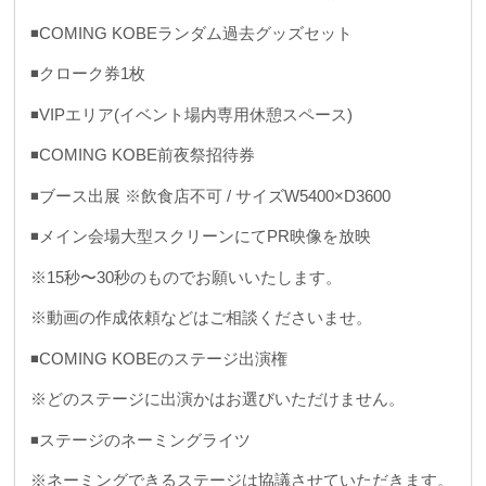
◾️COMING KOBEランダム過去グッズセット
◾️クローク券1枚
◾️VIPエリア(イベント場内専用休憩スペース)
◾️COMING KOBE前夜祭招待券
◾️ブース出展 ※飲食店不可 / サイズW5400×D3600
◾️メイン会場大型スクリーンにてPR映像を放映
※15秒〜30秒のものでお願いいたします。
※動画の作成依頼などはご相談くださいませ。
◾️COMING KOBEのステージ出演権
※どのステージに出演かはお選びいただけません。
◾️ステージのネーミングライツ
※ネーミングできるステージは協議させていただきます。