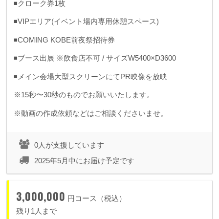
◾️クローク券1枚
◾️VIPエリア(イベント場内専用休憩スペース)
◾️COMING KOBE前夜祭招待券
◾️ブース出展 ※飲食店不可 / サイズW5400×D3600
◾️メイン会場大型スクリーンにてPR映像を放映
※15秒〜30秒のものでお願いいたします。
※動画の作成依頼などはご相談くださいませ。
0人が支援しています
2025年5月中にお届け予定です
3,000,000
円コース（税込）
残り1人まで