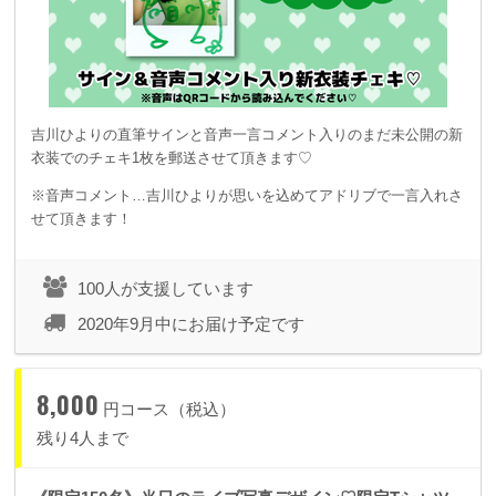
吉川ひよりの直筆サインと音声一言コメント入りのまだ未公開の新
衣装でのチェキ1枚を郵送させて頂きます♡
※音声コメント…吉川ひよりが思いを込めてアドリブで一言入れさ
せて頂きます！
100人が支援しています
2020年9月中にお届け予定です
8,000
円コース（税込）
残り4人まで