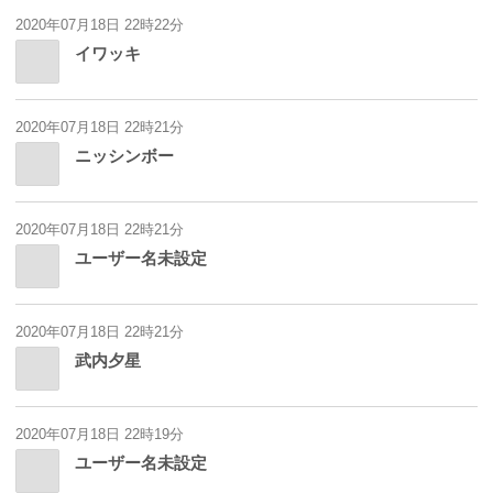
2020年07月18日 22時22分
イワッキ
2020年07月18日 22時21分
ニッシンボー
2020年07月18日 22時21分
ユーザー名未設定
2020年07月18日 22時21分
武内夕星
2020年07月18日 22時19分
ユーザー名未設定