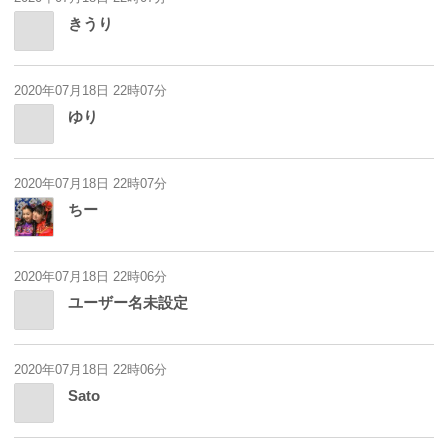
きうり
2020年07月18日 22時07分
ゆり
2020年07月18日 22時07分
ちー
2020年07月18日 22時06分
ユーザー名未設定
2020年07月18日 22時06分
Sato