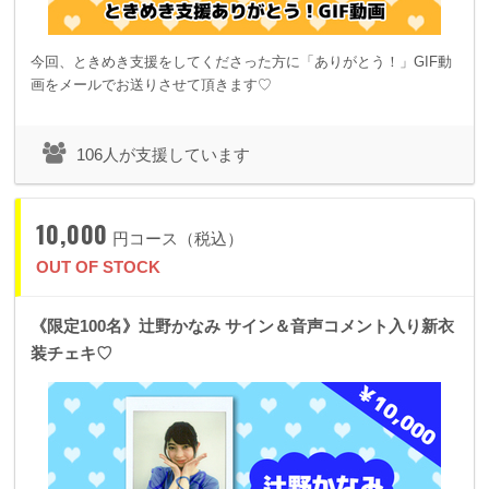
今回、ときめき支援をしてくださった方に「ありがとう！」GIF動
画をメールでお送りさせて頂きます♡
106人が支援しています
10,000
円コース（税込）
OUT OF STOCK
《限定100名》辻野かなみ サイン＆音声コメント入り新衣
装チェキ♡