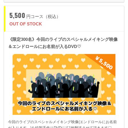
5,500
円コース（税込）
OUT OF STOCK
《限定300名》今回のライブのスペシャルメイキング映像
＆エンドロールにお名前が入るDVD♡
今回のライブのスペシャルメイキング映像(エンドロールにお名前
が入ります。)を特製手作りDVDにて1枚郵送させて頂きます♡