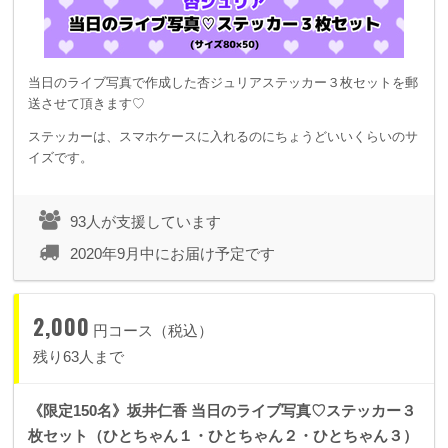
当日のライブ写真で作成した杏ジュリアステッカー３枚セットを郵
送させて頂きます♡
ステッカーは、スマホケースに入れるのにちょうどいいくらいのサ
イズです。
93人が支援しています
2020年9月中にお届け予定です
2,000
円コース（税込）
残り63人まで
《限定150名》坂井仁香 当日のライブ写真♡ステッカー３
枚セット（ひとちゃん１・ひとちゃん２・ひとちゃん３）