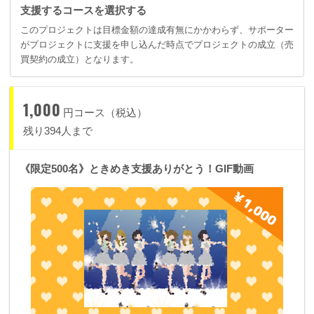
支援するコースを選択する
このプロジェクトは目標金額の達成有無にかかわらず、サポーター
がプロジェクトに支援を申し込んだ時点でプロジェクトの成立（売
買契約の成立）となります。
1,000
円コース（税込）
残り394人まで
《限定500名》ときめき支援ありがとう！GIF動画