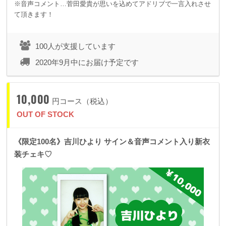
※音声コメント…菅田愛貴が思いを込めてアドリブで一言入れさせ
て頂きます！
100人が支援しています
2020年9月中にお届け予定です
10,000
円コース（税込）
OUT OF STOCK
《限定100名》吉川ひより サイン＆音声コメント入り新衣
装チェキ♡