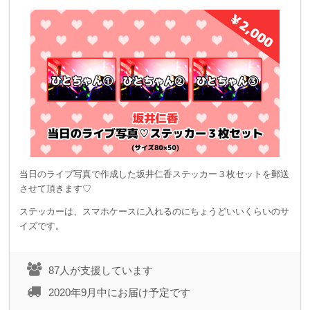
当日のライブ写真で作成した坂井仁香ステッカー３枚セットを郵送
させて頂きます♡
ステッカーは、スマホケースに入れるのにちょうどいいくらいのサ
イズです。
87人が支援しています
2020年9月中にお届け予定です