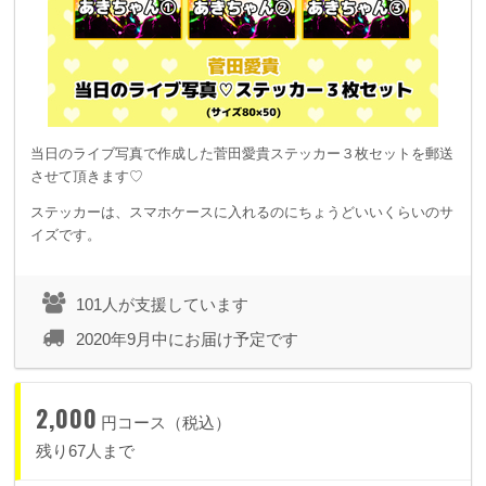
当日のライブ写真で作成した菅田愛貴ステッカー３枚セットを郵送
させて頂きます♡
ステッカーは、スマホケースに入れるのにちょうどいいくらいのサ
イズです。
101人が支援しています
2020年9月中にお届け予定です
2,000
円コース（税込）
残り67人まで