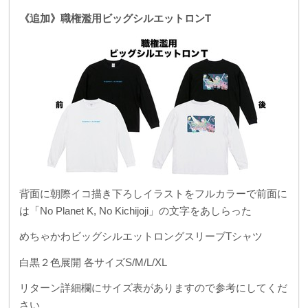
《追加》職権濫用ビッグシルエットロンT
背面に朝際イコ描き下ろしイラストをフルカラーで
前面に
は「No Planet K, No Kichijoji」の文字をあしらった
めちゃかわビッグシルエットロングスリーブTシャツ
白黒２色展開 各サイズS/M/L/XL
リターン詳細欄にサイズ表がありますので参考にしてくだ
さい