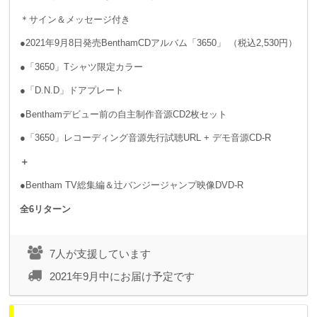
＊サイン＆メッセージ付き
●2021年9月8日発売BenthamCDアルバム「3650」 （税込2,530円）
●「3650」Tシャツ限定カラー
●「D.N.D」ドアプレート
●Benthamデビュー前の自主制作音源CD2枚セット
●「3650」レコーディング音源先行試聴URL + デモ音源CD-R
＋
●Bentham TV総集編＆辻バンジージャンプ映像DVD-R
全6リターン
7人が支援しています
2021年9月中にお届け予定です