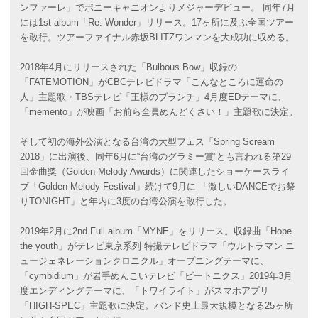
ンファーレ」でポニーキャニオンよりメジャーデビュー。 同年7月
には1st album「Re: Wonder」リリース。17ヶ所に及ぶ全国ツアー
を敢行。ツアーファイナル赤坂BLITZワンマンを大成功に収める。
2018年4月にリリースされた「Bulbous Bow」収録の
「FATEMOTION」がCBCテレビドラマ「こんなところに運命の
人」主題歌・TBSテレビ「王様のブランチ」4月度EDテーマに、
「memento」が映画「お前ら全員めんどくさい！」主題歌に決定。
そして初の海外公演となる台湾の大型フェス「Spring Scream
2018」に出演後、同年6月に“台湾のグラミー賞”とも言われる第29
回金曲獎（Golden Melody Awards）に関連したショーケースライ
ブ「Golden Melody Festival」続けて9月に 「激しいDANCEでお祭
りTONIGHT」と年内に3度の台湾公演を敢行した。
2019年2月に2nd Full album「MYNE」をリリース。収録曲「Hope
the youth」がテレビ東京系列 特撮テレビドラマ「ウルトラマン ニ
ュージェネレーションクロニクル」オープニングテーマに、
「cymbidium」が岩手めんこいテレビ「ビートニクス」2019年3月
度エンディングテーマに、「トワイライト」がスマホアプリ
「HIGH-SPEC」主題歌に決定。バンド史上最大規模となる25ヶ所