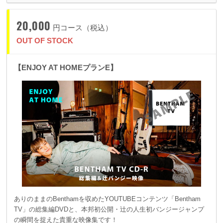
20,000
円コース（税込）
OUT OF STOCK
【ENJOY AT HOMEプランE】
ありのままのBenthamを収めたYOUTUBEコンテンツ「Bentham
TV」の総集編DVDと、本邦初公開・辻の人生初バンジージャンプ
の瞬間を捉えた貴重な映像集です！