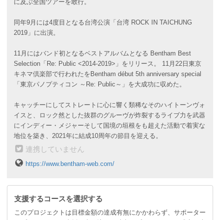
に及ぶ全国ツアーを敢行。
同年9月には4度目となる台湾公演「台湾 ROCK IN TAICHUNG
2019」に出演。
11月にはバンド初となるベストアルバムとなる Bentham Best
Selection「Re: Public <2014-2019>」をリリース。 11月22日東京
キネマ倶楽部で行われたをBentham début 5th anniversary special
「東京パノプティコン ～Re: Public～」を大成功に収めた。
キャッチーにしてストレートに心に響く類稀なそのハイトーンヴォ
イスと、ロック然とした抜群のグルーヴが炸裂するライブ力を武器
にインディー・メジャーそして国境の垣根をも超えた活動で着実な
地位を築き、2021年に結成10周年の節目を迎える。
連携していません
https://www.bentham-web.com/
支援するコースを選択する
このプロジェクトは目標金額の達成有無にかかわらず、サポーター