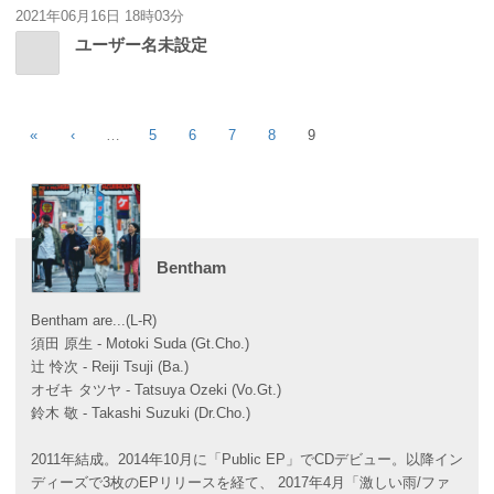
2021年06月16日 18時03分
ユーザー名未設定
«
‹
…
5
6
7
8
9
Bentham
Bentham are...(L-R)
須田 原生 - Motoki Suda (Gt.Cho.)
辻 怜次 - Reiji Tsuji (Ba.)
オゼキ タツヤ - Tatsuya Ozeki (Vo.Gt.)
鈴木 敬 - Takashi Suzuki (Dr.Cho.)
2011年結成。2014年10月に「Public EP」でCDデビュー。以降イン
ディーズで3枚のEPリリースを経て、 2017年4月「激しい雨/ファ