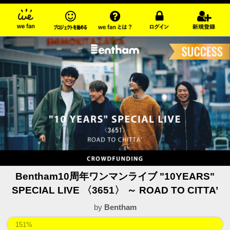
Bentham10周年ワンマンライブ "10YEARS"
SPECIAL LIVE 〈3651〉 ～ ROAD TO CITTA’
by
Bentham
151%