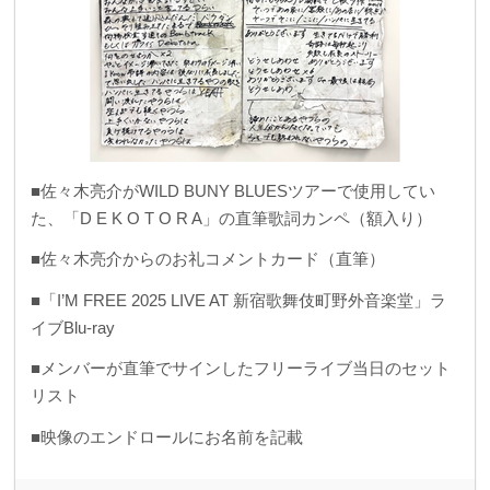
■佐々木亮介がWILD BUNY BLUESツアーで使用してい
た、「D E K O T O R A」の直筆歌詞カンペ（額入り）
■佐々木亮介からのお礼コメントカード（直筆）
■「I’M FREE 2025 LIVE AT 新宿歌舞伎町野外音楽堂」ラ
イブBlu-ray
■メンバーが直筆でサインしたフリーライブ当日のセット
リスト
■映像のエンドロールにお名前を記載