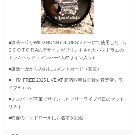
■渡邊一丘がWILD BUNNY BLUESツアーにて使用した、D
E C O T O R Aのデザインがプリントされたバスドラムの
ドラムヘッド（メンバー4人のサイン入り）
■渡邊一丘からのお礼コメントカード（直筆）
■「I’M FREE 2025 LIVE AT 新宿歌舞伎町野外音楽堂」ラ
イブBlu-ray
■メンバーが直筆でサインしたフリーライブ当日のセット
リスト
■映像のエンドロールにお名前を記載