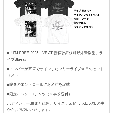
■「I’M FREE 2025 LIVE AT 新宿歌舞伎町野外音楽堂」ラ
イブBlu-ray
■メンバーが直筆でサインしたフリーライブ当日のセット
リスト
■映像のエンドロールにお名前を記載
■限定イベントTシャツ（※事前送付）
ボディカラー:白または黒、サイズ：S, M, L, XL, XXL の中
からお選びいただけます。