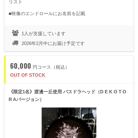
リスト
■映像のエンドロールにお名前を記載
1人が支援しています
2026年2月中にお届け予定です
60,000
円コース（税込）
OUT OF STOCK
《限定1名》渡邊一丘使用 バスドラヘッド（D E K O T O
R Aバージョン）