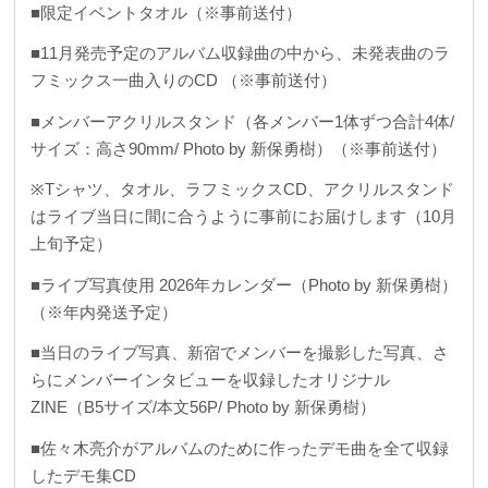
■限定イベントタオル（※事前送付）
■11月発売予定のアルバム収録曲の中から、未発表曲のラ
フミックス一曲入りのCD （※事前送付）
■メンバーアクリルスタンド（各メンバー1体ずつ合計4体/
サイズ：高さ90mm/ Photo by 新保勇樹）（※事前送付）
※Tシャツ、タオル、ラフミックスCD、アクリルスタンド
はライブ当日に間に合うように事前にお届けします（10月
上旬予定）
■ライブ写真使用 2026年カレンダー（Photo by 新保勇樹）
（※年内発送予定）
■当日のライブ写真、新宿でメンバーを撮影した写真、さ
らにメンバーインタビューを収録したオリジナル
ZINE（B5サイズ/本文56P/ Photo by 新保勇樹）
■佐々木亮介がアルバムのために作ったデモ曲を全て収録
したデモ集CD