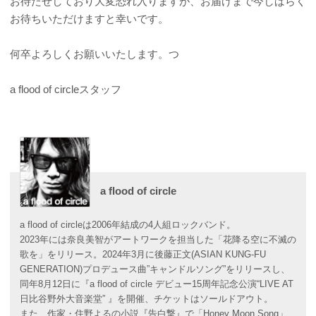
お待たせしており大変恐れ入りますが、お届けまで今しばらく
お待ちいただけますと幸いです。
何卒よろしくお願いいたします。つ
a flood of circleスタッフ
a flood of circle
a flood of circleは2006年結成の4人組ロックバンド。
2023年には奈良美智がアートワークを担当した「花降る空に不滅の
歌を」をリリース。2024年3月に後藤正文(ASIAN KUNG-FU
GENERATION)プロデュース曲”キャンドルソング”をリリースし、
同年8月12日に『a flood of circle デビュー15周年記念公演“LIVE AT
日比谷野外大音楽堂” 』を開催、チケットはソールドアウト。
また、作家・住野よるの小説『告白撃』で「Honey Moon Song」