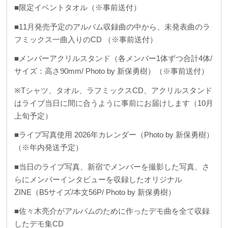
■限定イベントタオル（※事前送付）
■11月発売予定のアルバム収録曲の中から、未発表曲のラ
フミックス一曲入りのCD （※事前送付）
■メンバーアクリルスタンド（各メンバー1体ずつ合計4体/
サイズ：高さ90mm/ Photo by 新保勇樹）（※事前送付）
※Tシャツ、タオル、ラフミックスCD、アクリルスタンド
はライブ当日に間に合うように事前にお届けします（10月
上旬予定）
■ライブ写真使用 2026年カレンダー（Photo by 新保勇樹）
（※年内発送予定）
■当日のライブ写真、新宿でメンバーを撮影した写真、さ
らにメンバーインタビューを収録したオリジナル
ZINE（B5サイズ/本文56P/ Photo by 新保勇樹）
■佐々木亮介がアルバムのために作ったデモ曲を全て収録
したデモ集CD