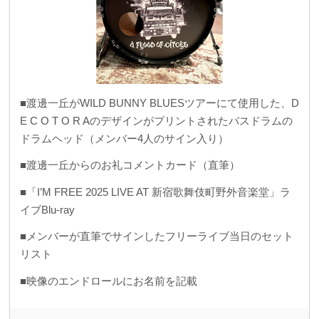
■渡邊一丘がWILD BUNNY BLUESツアーにて使用した、D
E C O T O R Aのデザインがプリントされたバスドラムの
ドラムヘッド（メンバー4人のサイン入り）
■渡邊一丘からのお礼コメントカード（直筆）
■「I’M FREE 2025 LIVE AT 新宿歌舞伎町野外音楽堂」ラ
イブBlu-ray
■メンバーが直筆でサインしたフリーライブ当日のセット
リスト
■映像のエンドロールにお名前を記載