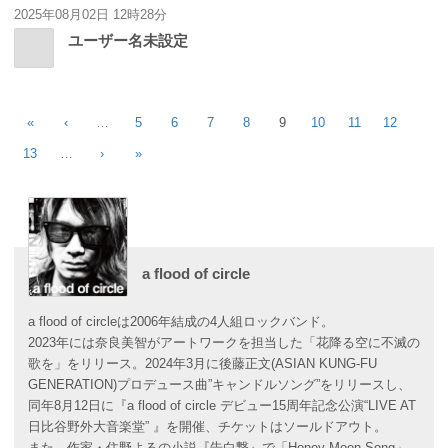
2025年08月02日 12時28分
ユーザー名未設定
«
‹
…
5
6
7
8
9
10
11
12
13
…
›
»
a flood of circle
a flood of circleは2006年結成の4人組ロックバンド。
2023年には奈良美智がアートワークを担当した「花降る空に不滅の
歌を」をリリース。2024年3月に後藤正文(ASIAN KUNG-FU
GENERATION)プロデュース曲”キャンドルソング”をリリースし、
同年8月12日に『a flood of circle デビュー15周年記念公演“LIVE AT
日比谷野外大音楽堂” 』を開催、チケットはソールドアウト。
また、作家・住野よるの小説『告白撃』で「Honey Moon Song」