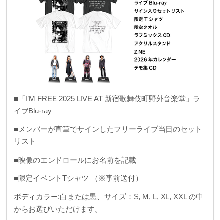
■「I’M FREE 2025 LIVE AT 新宿歌舞伎町野外音楽堂」ラ
イブBlu-ray
■メンバーが直筆でサインしたフリーライブ当日のセット
リスト
■映像のエンドロールにお名前を記載
■限定イベントTシャツ （※事前送付）
ボディカラー:白または黒、サイズ：S, M, L, XL, XXL の中
からお選びいただけます。