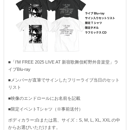
■「I’M FREE 2025 LIVE AT 新宿歌舞伎町野外音楽堂」ラ
イブBlu-ray
■メンバーが直筆でサインしたフリーライブ当日のセット
リスト
■映像のエンドロールにお名前を記載
■限定イベントTシャツ（※事前送付）
ボディカラー:白または黒、サイズ：S, M, L, XL, XXL の中
からお選びいただけます。