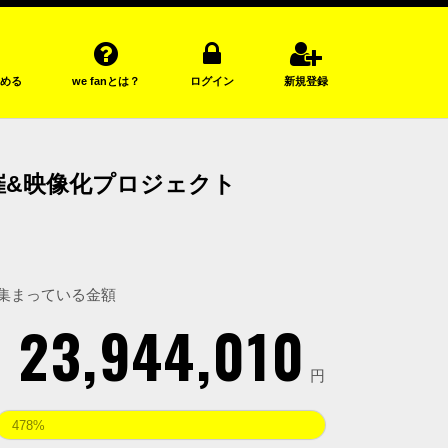
める
we fanとは？
ログイン
新規登録
ブ開催&映像化プロジェクト
集まっている金額
23,944,010
円
478%