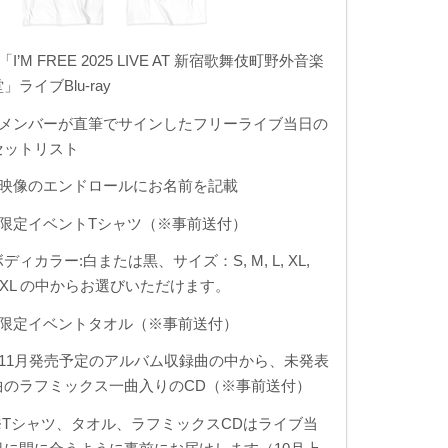
「I’M FREE 2025 LIVE AT 新宿歌舞伎町野外音楽
」ライブBlu-ray
■メンバーが直筆でサインしたフリーライブ当日の
セットリスト
■映像のエンドロールにお名前を記載
■限定イベントTシャツ（※事前送付）
ボディカラー:白または黒、サイズ：S, M, L, XL,
XXL の中からお選びいただけます。
■限定イベントタオル（※事前送付）
■11月発売予定のアルバム収録曲の中から、未発表
曲のラフミックス一曲入りのCD（※事前送付）
※Tシャツ、タオル、ラフミックスCDはライブ当