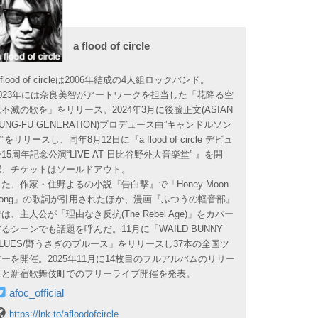
a flood of circle
 flood of circleは2006年結成の4人組ロックバンド。
2023年には奈良美智がアートワークを担当した「花降る空
に不滅の歌を」をリリース。2024年3月に後藤正文(ASIAN
UNG-FU GENERATION)プロデュース曲”キャンドルソン
”をリリースし、同年8月12日に『a flood of circle デビュ
15周年記念公演“LIVE AT 日比谷野外大音楽堂” 』を開
催、チケットはソールドアウト。
また、作家・住野よるの小説『告白撃』で「Honey Moon
Song」の歌詞が引用されたほか、漫画『ふつうの軽音部』
は、主人公が「理由なき反抗(The Rebel Age)」をカバー
するシーンでも話題を呼んだ。11月に「WAILD BUNNY
BLUES/野うさぎのブルース」をリリースし37本の全国ツ
アーを開催。2025年11月に14枚目のフルアルバムのリリー
スと新宿歌舞伎町でのフリーライブ開催を発表。
afoc_official
https://lnk.to/afloodofcircle