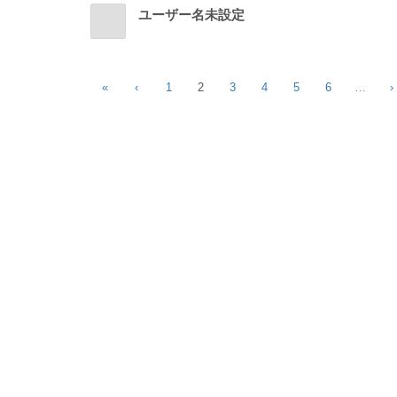
ユーザー名未設定
«
‹
1
2
3
4
5
6
…
›