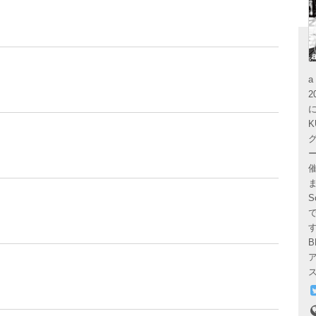
a
K
グ
ー
で